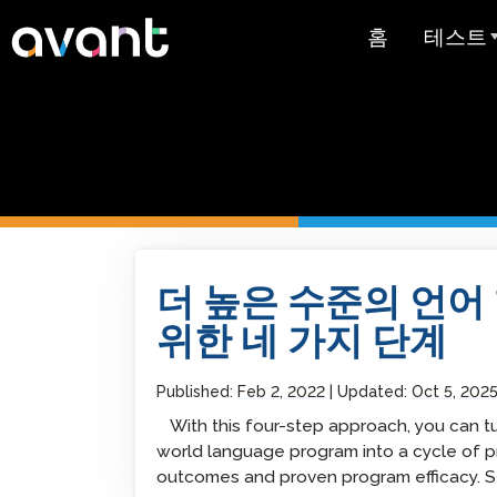
Skip to main content
홈
테스트
테스트 
STAMP
PLACE
슈퍼랭귀
Four Steps To Achieving Higher Proficiency
Language Learners
더 높은 수준의 언어
스페인어 유
스트
위한 네 가지 단계
아랍어 능력
Published:
Feb 2, 2022
Updated:
Oct 5, 202
가격 책정
With this four-step approach, you can turn y
world language program into a cycle of p
테스트 
outcomes and proven program efficacy. S