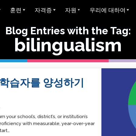
훈련
자격증
자원
우리에 대하여
개요
아방 ADVANCE
STAMP에 대한 대학 학점
샘플 테스트
Avant에 대하여
Blog Entries with the Tag:
bilingualism
아방 MORE 러닝
Avant 디지털 배지
사용자 가이드
우리가 봉사하는 대상
모든 STAMP 테스트
아방 MORE 러닝
STAMP 4S
MEDLI (이중 언어 몰입)
미라 언어 학습
양언어 구사 주 씰
글쓰기 예시
우리 팀
STAMP WS
MORE 학습에 연락하기
지 테스트
교사 자격증
글로벌 양언어 숙달 인증서
STAMP 개인 보고서
평가자 & 평가 등급
-Level
STAMPe
 학습자를 양성하기
산 언어 (SHL) 테
비디오 튜토리얼
연구
커리어
SHL 테스트 디자인
STAMP CEFR을 위한
SHL 테스트 섹션 설명
사용자 가이드
통합
협업
ClassLin
 시험 (APT)
STAMP Pro
5
Clever
비디오 튜토리얼
신뢰 & 준수
our school’s, district’s, or institution’s
STAMP 단일 언어
Ellevatio
숙박 시설
roficiency with measurable, year-over-year
언어
tart…
STAMP 의료
ClassLi