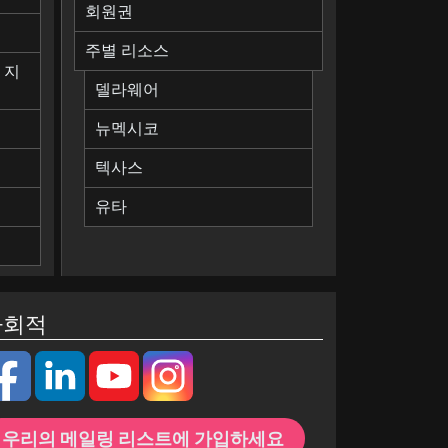
회원권
칙
주별 리소스
 지
델라웨어
뉴멕시코
텍사스
유타
사회적
우리의 메일링 리스트에 가입하세요