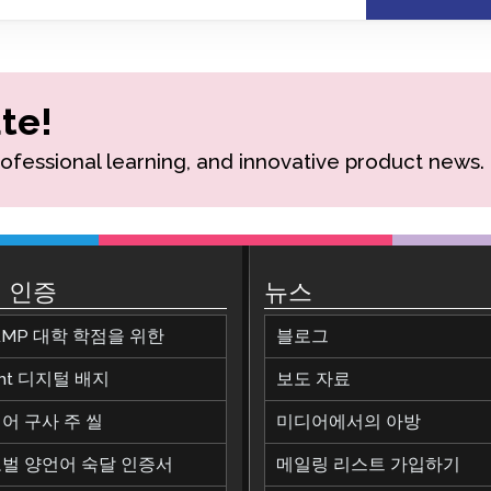
팟캐스트
STAMP ASL을 위한
클레버 
블로그
요청
STAMP을 히브리어로
STAMP
이벤트
te!
STAMP 라틴어용
rofessional learning, and innovative product news.
 인증
뉴스
AMP 대학 학점을 위한
블로그
ant 디지털 배지
보도 자료
어 구사 주 씰
미디어에서의 아방
벌 양언어 숙달 인증서
메일링 리스트 가입하기