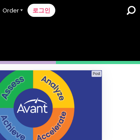
Order
로그인
주문 과정
가격 책정
K-12 학교 및 교육구
듀얼 언어 몰입
견적 요청하기
영어 학습자 프로그램
Contact Sales
Post
고등 교육
지원팀에 문의하세요
직장들
k
n
nk 온보딩