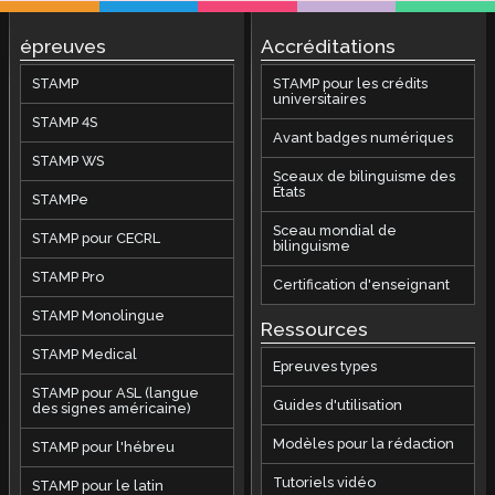
épreuves
Accréditations
STAMP
STAMP pour les crédits
universitaires
STAMP 4S
Avant badges numériques
STAMP WS
Sceaux de bilinguisme des
États
STAMPe
Sceau mondial de
STAMP pour CECRL
bilinguisme
STAMP Pro
Certification d'enseignant
STAMP Monolingue
Ressources
STAMP Medical
Epreuves types
STAMP pour ASL (langue
Guides d'utilisation
des signes américaine)
Modèles pour la rédaction
STAMP pour l'hébreu
Tutoriels vidéo
STAMP pour le latin