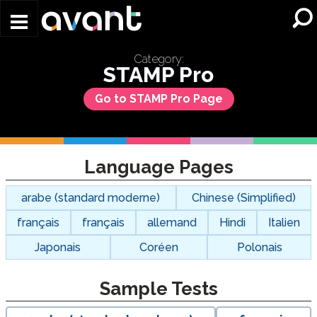
Skip to main content
Category:
STAMP Pro
Go to STAMP Pro Page
Language Pages
arabe (standard moderne)
Chinese (Simplified)
français
français
allemand
Hindi
Italien
Japonais
Coréen
Polonais
Sample Tests