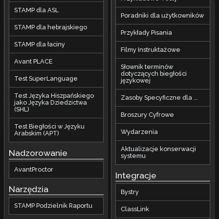
STAMP dla ASL
Poradniki dla użytkowników
STAMP dla hebrajskiego
Przykłady Pisania
STAMP dla łaciny
Filmy Instruktażowe
Avant PLACE
Słownik terminów
dotyczących biegłości
Test SuperLanguage
językowej
Test Języka Hiszpańskiego
Zasoby Specyficzne dla ...
jako Języka Dziedzictwa
(SHL)
Broszury Cyfrowe
Test Biegłości w Języku
Wydarzenia
Arabskim (APT)
Aktualizacje konserwacji
Nadzorowanie
systemu
AvantProctor
Integracje
Narzędzia
Bystry
STAMP Podzielnik Raportu
ClassLink