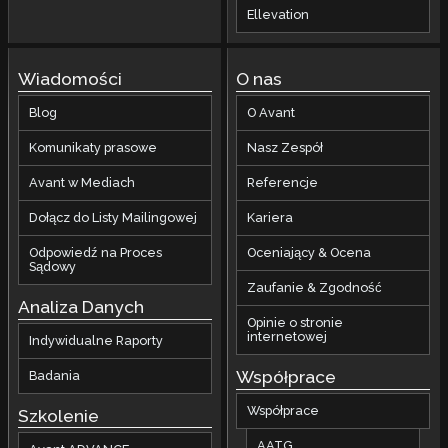
Ellevation
Wiadomości
O nas
Blog
O Avant
Komunikaty prasowe
Nasz Zespół
Avant w Mediach
Referencje
Dołącz do Listy Mailingowej
Kariera
Odpowiedź na Proces
Oceniający & Ocena
Sądowy
Zaufanie & Zgodność
Analiza Danych
Opinie o stronie
internetowej
Indywidualne Raporty
Współprace
Badania
Współprace
Szkolenie
AATG