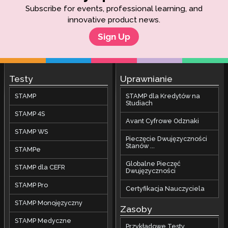
Subscribe for events, professional learning, and
innovative product news.
Sign Up
Testy
Uprawnianie
STAMP
STAMP dla Kredytów na
Studiach
STAMP 4S
Avant Cyfrowe Odznaki
STAMP WS
Pieczęcie Dwujęzyczności
Stanów ...
STAMPe
Globalne Pieczęć
STAMP dla CEFR
Dwujęzyczności
STAMP Pro
Certyfikacja Nauczyciela
STAMP Monojęzyczny
Zasoby
STAMP Medyczne
Przykładowe Testy