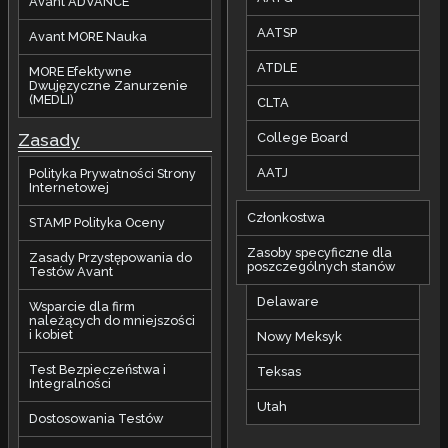
Avant ADVANCE
AATSP
Avant MORE Nauka
ATDLE
MORE Efektywne
Dwujęzyczne Zanurzenie
(MEDLI)
CLTA
Zasady
College Board
AATJ
Polityka Prywatności Strony
Internetowej
Członkostwa
STAMP Polityka Oceny
Zasoby specyficzne dla
Zasady Przystępowania do
poszczególnych stanów
Testów Avant
Delaware
Wsparcie dla firm
należących do mniejszości
i kobiet
Nowy Meksyk
Test Bezpieczeństwa i
Teksas
Integralności
Utah
Dostosowania Testów