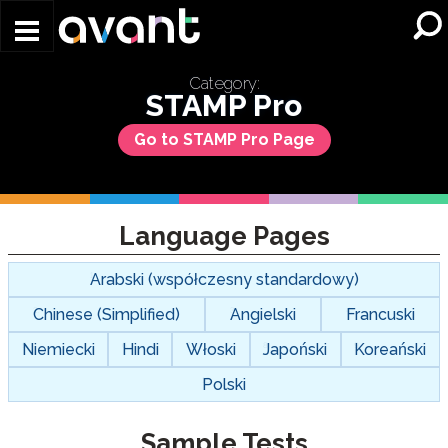
Skip to main content
Category:
STAMP Pro
Go to STAMP Pro Page
Language Pages
Arabski (współczesny standardowy)
Chinese (Simplified)
Angielski
Francuski
Niemiecki
Hindi
Włoski
Japoński
Koreański
Polski
Sample Tests