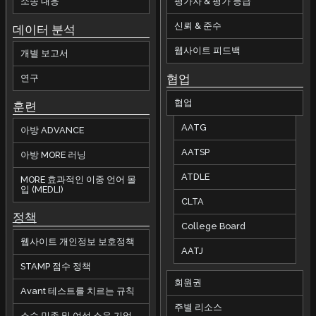
소송 대응
평가자 & 평가 등급
신뢰 & 준수
데이터 분석
웹사이트 피드백
개별 보고서
협업
연구
협업
훈련
AATG
아방 ADVANCE
AATSP
아방 MORE 러닝
ATDLE
MORE 효과적인 이중 언어 몰
입 (MEDLI)
CLTA
정책
College Board
웹사이트 개인정보 보호정책
AATJ
STAMP 점수 정책
회원권
Avant 테스트를 치르는 규칙
주별 리소스
소수 민족 및 여성 소유 기업