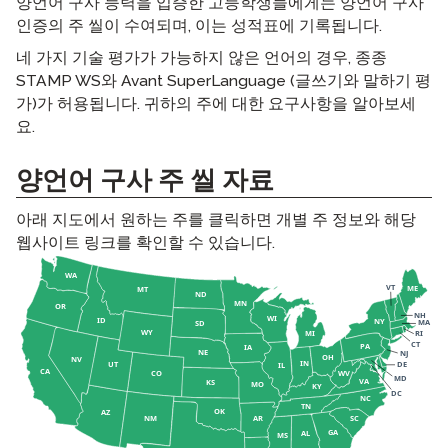
양언어 구사 능력을 입증한 고등학생들에게는 양언어 구사
인증의 주 씰이 수여되며, 이는 성적표에 기록됩니다.
네 가지 기술 평가가 가능하지 않은 언어의 경우, 종종
STAMP WS와 Avant SuperLanguage (글쓰기와 말하기 평
가)가 허용됩니다. 귀하의 주에 대한 요구사항을 알아보세
요.
양언어 구사 주 씰 자료
아래 지도에서 원하는 주를 클릭하면 개별 주 정보와 해당
웹사이트 링크를 확인할 수 있습니다.
WA
VT
ME
MT
ND
MN
OR
NH
WI
ID
NY
MA
SD
WY
MI
RI
CT
PA
IA
NE
NJ
OH
NV
IN
UT
DE
IL
CA
CO
WV
MD
VA
KS
MO
KY
DC
NC
TN
OK
AZ
NM
AR
SC
GA
AL
MS