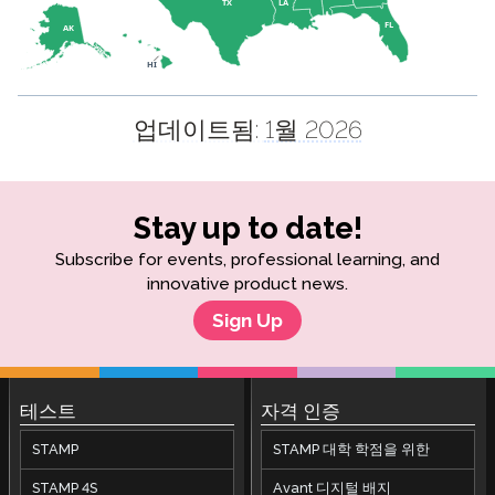
TX
LA
FL
AK
HI
업데이트됨:
1월 2026
Stay up to date!
Subscribe for events, professional learning, and
innovative product news.
Sign Up
테스트
자격 인증
STAMP
STAMP 대학 학점을 위한
STAMP 4S
Avant 디지털 배지