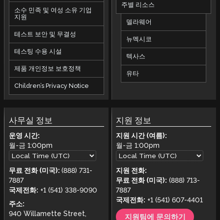
주별 리소스
소수 민족 및 여성 소유 기업
지원
델라웨어
테스트 보안 및 무결성
뉴멕시코
테스팅 수용 시설
텍사스
제품 개인정보 보호정책
유타
Children’s Privacy Notice
사무실 정보
지원 정보
운영 시간:
지원 시간 (여름):
월-금
1:00pm
월-금
1:00pm
무료 전화 (미국):
(888) 731-
지원 전화:
7887
무료 전화 (미국):
(888) 713-
국제전화:
+1 (541) 338-9090
7887
국제전화:
+1 (541) 607-4401
주소:
940 Willamette Street,
지원팀에 문의하기