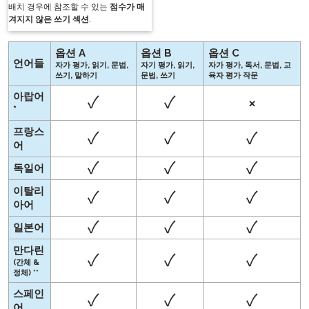
배치 경우에 참조할 수 있는
점수가 매
겨지지 않은 쓰기 섹션
.
옵션 A
옵션 B
옵션 C
언어들
자가 평가, 읽기, 문법,
자기 평가, 읽기,
자가 평가, 독서, 문법, 교
쓰기, 말하기
문법, 쓰기
육자 평가 작문
아랍어
✓
✓
×
*
프랑스
✓
✓
✓
어
✓
✓
✓
독일어
이탈리
✓
✓
✓
아어
✓
✓
✓
일본어
만다린
✓
✓
✓
(간체 &
정체) **
스페인
✓
✓
✓
어