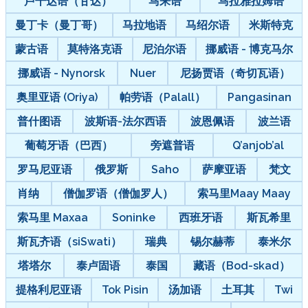
卢干达语（甘达）
马来语
马拉雅拉姆语
曼丁卡（曼丁哥）
马拉地语
马绍尔语
米斯特克
蒙古语
莫特洛克语
尼泊尔语
挪威语 - 博克马尔
挪威语 - Nynorsk
Nuer
尼扬贾语（奇切瓦语）
奥里亚语 (Oriya)
帕劳语（Palall）
Pangasinan
普什图语
波斯语-法尔西语
波恩佩语
波兰语
葡萄牙语（巴西）
旁遮普语
Q’anjob’al
罗马尼亚语
俄罗斯
Saho
萨摩亚语
梵文
肖纳
僧伽罗语（僧伽罗人）
索马里Maay Maay
索马里 Maxaa
Soninke
西班牙语
斯瓦希里
斯瓦齐语（siSwati）
瑞典
锡尔赫蒂
泰米尔
塔塔尔
泰卢固语
泰国
藏语（Bod-skad）
提格利尼亚语
Tok Pisin
汤加语
土耳其
Twi