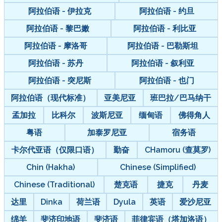
阿拉伯语 - 伊拉克
阿拉伯语 - 约旦
阿拉伯语 - 黎巴嫩
阿拉伯语 - 利比亚
阿拉伯语 - 摩洛哥
阿拉伯语 - 巴勒斯坦
阿拉伯语 - 苏丹
阿拉伯语 - 叙利亚
阿拉伯语 - 突尼斯
阿拉伯语 - 也门
阿拉伯语（现代标准）
亚美尼亚
班巴拉/巴马纳干
孟加拉
比科尔
波斯尼亚
缅甸语
佛得角人
粤语
加泰罗尼亚
宿务语
卡尔代亚语（仅限口语）
勤奋
CHamoru (查莫罗)
Chin (Hakha)
Chinese (Simplified)
Chinese (Traditional)
楚克语
捷克
丹麦
达里
Dinka
荷兰语
Dyula
英语
爱沙尼亚
绵羊
斐济印地语
斐济语
菲律宾语（塔加洛语）