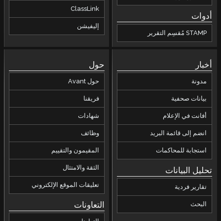
ClassLink
أدوات
إليفيشن
STAMP مُقسِم التقرير
أخبار
حول
مدونة
حول Avant
بيانات صحفية
فريقنا
أفانت في الإعلام
شهادات
انضم إلى قائمة البريد
وظائف
استجابة للمحاكمات
المقيمون والتقييم
الثقة والامتثال
تحليل البيانات
تعليقات الموقع الإلكتروني
تقارير فردية
التعاونات
البحث