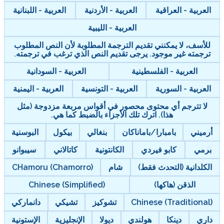
العربية - العراقية
العربية - الأردنية
العربية - اللبنانية
العربية - الليبية
للأسف، لا يمكنني تقديم الترجمة المطلوبة لأن النص المطلوب
ترجمته غير موجود. يرجى تقديم النص الذي ترغب في ترجمته.
العربية - الفلسطينية
العربية - السودانية
العربية - السورية
العربية - التونسية
العربية - اليمنية
لا تترجم أي محتوى محصور في أقواس مربعة مزدوجة (مثل
هذا). اترك تلك الأجزاء بالضبط كما هي.
أرميني
بامبارا/باماناكان
بنغالي
بيكول
البوسنية
برمي
كابو فيردي
الكانتونية
كاتالاني
سيبوانو
الكلدانية (التحدث فقط)
شام
CHamoru (Chamorro)
الذقن (هاكها)
Chinese (Simplified)
Chinese (Traditional)
تشوكيز
تشيكي
دانماركي
داري
دينكا
هولندي
ديولا
الإنجليزية
الإستونية