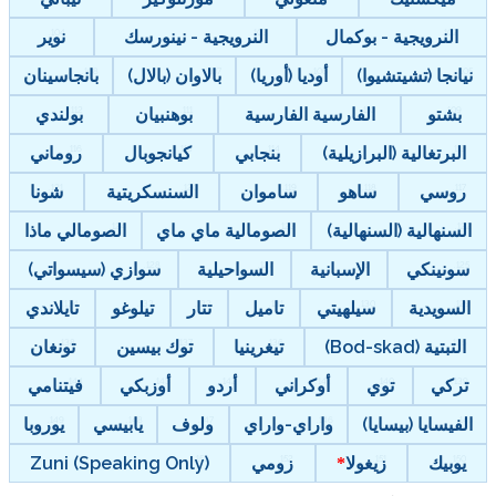
النرويجية - بوكمال
النرويجية - نينورسك
نوير
نيانجا (تشيتشيوا)
أوديا (أوريا)
بالاوان (بالال)
بانجاسينان
بشتو
الفارسية الفارسية
بوهنبيان
بولندي
البرتغالية (البرازيلية)
بنجابي
كيانجوبال
روماني
روسي
ساهو
ساموان
السنسكريتية
شونا
السنهالية (السنهالية)
الصومالية ماي ماي
الصومالي ماذا
سونينكي
الإسبانية
السواحيلية
سوازي (سيسواتي)
السويدية
سيلهيتي
تاميل
تتار
تيلوغو
تايلاندي
التبتية (Bod-skad)
تيغرينيا
توك بيسين
تونغان
تركي
توي
أوكراني
أردو
أوزبكي
فيتنامي
الفيسايا (بيسايا)
واراي-واراي
ولوف
يابيسي
يوروبا
يوبيك
زيغولا
زومي
Zuni (Speaking Only)