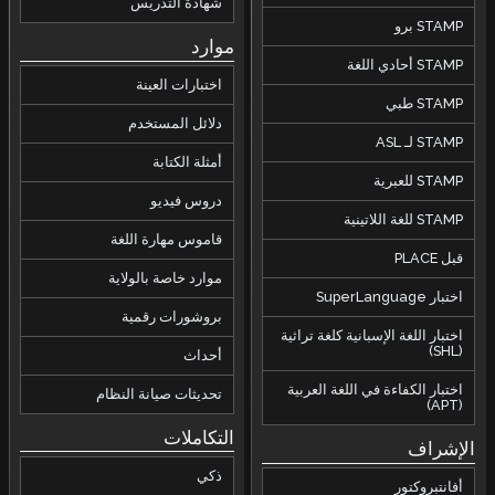
شهادة التدريس
STAMP برو
موارد
STAMP أحادي اللغة
اختبارات العينة
STAMP طبي
دلائل المستخدم
STAMP لـ ASL
أمثلة الكتابة
STAMP للعبرية
دروس فيديو
STAMP للغة اللاتينية
قاموس مهارة اللغة
قبل PLACE
موارد خاصة بالولاية
اختبار SuperLanguage
بروشورات رقمية
اختبار اللغة الإسبانية كلغة تراثية
(SHL)
أحداث
اختبار الكفاءة في اللغة العربية
تحديثات صيانة النظام
(APT)
التكاملات
الإشراف
ذكي
أفانتبروكتور