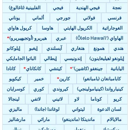
نعجة
فيجي الهندية
فيجي
الفلبينية (تاغالوغ)
فرنسي
فولاني
جورجي
ألماني
يوناني
الغوجاراتية
الكريول الهايتي
هاوسا
كريول هاواي
الهاواي (‘Ōlelo Hawai’i)
عبري
هيريرو (أوتجيهيريرو)
هندي
همونغ
هنغاري
آيسلندي
إيغبو
إيلوكانو
إيلونغو (هيليغاينون)
إندونيسي
إيطالي
الباتوا الجامايكي
اليابانية
جينغفو (كاشين)*
كيتشي
كانكاناي
كانادا
كابامبانغان (بامبانغو)
كارين
خمير
كيكويو
كينيارواندا (كينيامولينجي)
كيروندي
كوري
كوسرايان
كريو
كوناما
لاو
لاتيني
لاتفي
لينجالا
لسان الدعوة
ليتواني
لوغاندا (جاندا)
ماليزي
مالايالام
ماندينكا (ماندينغو)
ماراثي
مارشاليز
ميكستيك
منغولي
مورتلوكيز
نيبالي