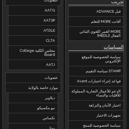
التعاونات
تدريب
AATG
قبل ADVANCE
AATSP
أفانت MORE للتعلم
ATDLE
MORE الغمر اللغوي الثنائي
الفعال (MEDLI)
CLTA
السياسات
مجلس الكلية College
Board
سياسة الخصوصية للموقع
الإلكتروني
AATJ
STAMP سياسة التقييم
عضويات
قواعد إجراء اختبارات Avant
موارد خاصة بالولاية
الدعم للأعمال التجارية المملوكة
للأقليات والنساء
ديلاوير
اختبار الأمان والنزاهة
نيو مكسيكو
تجهيزات الاختبار
تكساس
سياسة الخصوصية للمنتج
يوتا