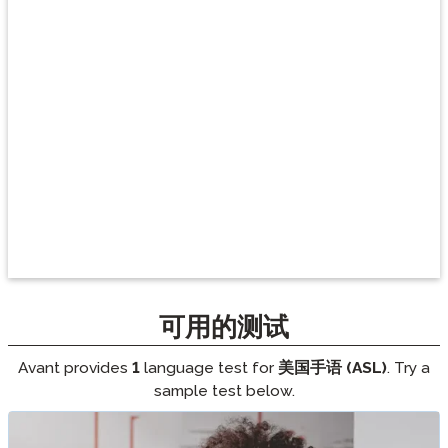
可用的测试
Avant provides
1
language test for
美国手语 (ASL)
. Try a
sample test below.