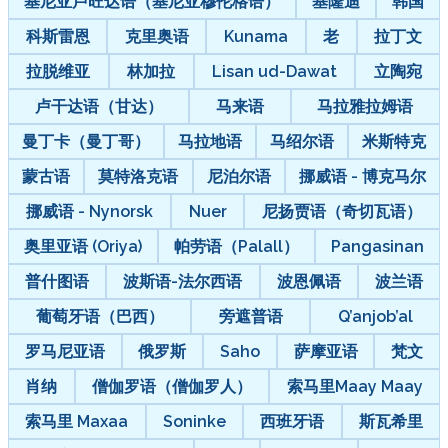
基尼亚卢旺达语（基尼亚穆伦格语）
基隆迪
韩国
科斯雷恩
克里奥语
Kunama
老
拉丁文
拉脱维亚
林加拉
Lisan ud-Dawat
立陶宛
卢干达语（甘达）
马来语
马拉雅拉姆语
曼丁卡（曼丁哥）
马拉地语
马绍尔语
米斯特克
蒙古语
莫特洛克语
尼泊尔语
挪威语 - 博克马尔
挪威语 - Nynorsk
Nuer
尼扬贾语（奇切瓦语）
奥里亚语 (Oriya)
帕劳语（Palall）
Pangasinan
普什图语
波斯语-法尔西语
波恩佩语
波兰语
葡萄牙语（巴西）
旁遮普语
Q’anjob’al
罗马尼亚语
俄罗斯
Saho
萨摩亚语
梵文
肖纳
僧伽罗语（僧伽罗人）
索马里Maay Maay
索马里 Maxaa
Soninke
西班牙语
斯瓦希里