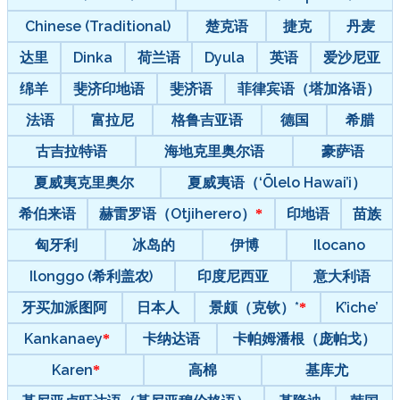
Chinese (Traditional)
楚克语
捷克
丹麦
达里
Dinka
荷兰语
Dyula
英语
爱沙尼亚
绵羊
斐济印地语
斐济语
菲律宾语（塔加洛语）
法语
富拉尼
格鲁吉亚语
德国
希腊
古吉拉特语
海地克里奥尔语
豪萨语
夏威夷克里奥尔
夏威夷语（‘Ōlelo Hawai’i）
希伯来语
赫雷罗语（Otjiherero）
印地语
苗族
匈牙利
冰岛的
伊博
Ilocano
Ilonggo (希利盖农)
印度尼西亚
意大利语
牙买加派图阿
日本人
景颇（克钦）*
K’iche’
Kankanaey
卡纳达语
卡帕姆潘根（庞帕戈）
Karen
高棉
基库尤