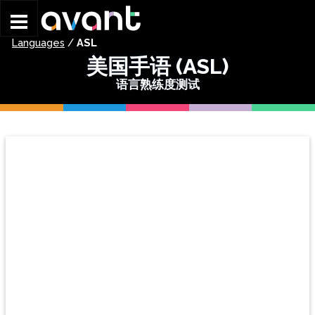
Skip to main content
Languages
/
ASL
美国手语 (ASL)
语言熟练度测试
[ snippet shortcode: ASL Language Page Ad ]