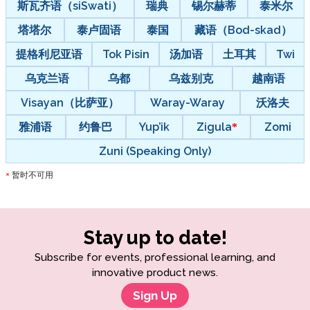
斯瓦齐语（siSwati）
瑞典
锡尔赫蒂
泰米尔
塔塔尔
泰卢固语
泰国
藏语（Bod-skad）
提格利尼亚语
Tok Pisin
汤加语
土耳其
Twi
乌克兰语
乌都
乌兹别克
越南语
Visayan（比萨亚）
Waray-Waray
沃洛夫
雅浦语
约鲁巴
Yup’ik
Zigula
Zomi
Zuni (Speaking Only)
暂时不可用
*
Stay up to date!
Subscribe for events, professional learning, and
innovative product news.
Sign Up