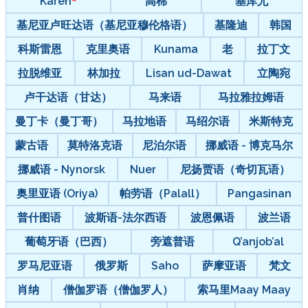
Karen
高棉
基库尤
基尼亚卢旺达语（基尼亚穆伦格语）
基隆迪
韩国
科斯雷恩
克里奥语
Kunama
老
拉丁文
拉脱维亚
林加拉
Lisan ud-Dawat
立陶宛
卢干达语（甘达）
马来语
马拉雅拉姆语
曼丁卡（曼丁哥）
马拉地语
马绍尔语
米斯特克
蒙古语
莫特洛克语
尼泊尔语
挪威语 - 博克马尔
挪威语 - Nynorsk
Nuer
尼扬贾语（奇切瓦语）
奥里亚语 (Oriya)
帕劳语（Palall）
Pangasinan
普什图语
波斯语-法尔西语
波恩佩语
波兰语
葡萄牙语（巴西）
旁遮普语
Q’anjob’al
罗马尼亚语
俄罗斯
Saho
萨摩亚语
梵文
肖纳
僧伽罗语（僧伽罗人）
索马里Maay Maay