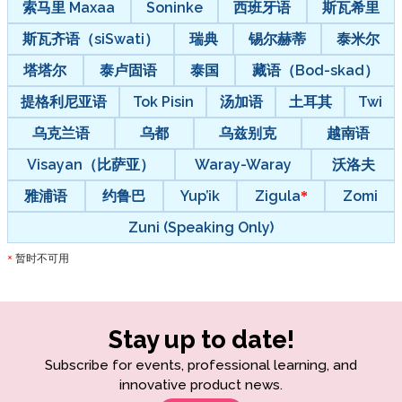
索马里 Maxaa
Soninke
西班牙语
斯瓦希里
斯瓦齐语（siSwati）
瑞典
锡尔赫蒂
泰米尔
塔塔尔
泰卢固语
泰国
藏语（Bod-skad）
提格利尼亚语
Tok Pisin
汤加语
土耳其
Twi
乌克兰语
乌都
乌兹别克
越南语
Visayan（比萨亚）
Waray-Waray
沃洛夫
雅浦语
约鲁巴
Yup’ik
Zigula
Zomi
Zuni (Speaking Only)
暂时不可用
*
Stay up to date!
Subscribe for events, professional learning, and
innovative product news.