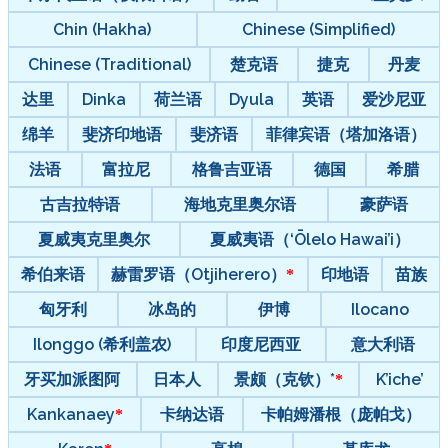
Chin (Hakha)
Chinese (Simplified)
Chinese (Traditional)
楚克语
捷克
丹麦
达里
Dinka
荷兰语
Dyula
英语
爱沙尼亚
绵羊
斐济印地语
斐济语
菲律宾语（塔加洛语）
法语
富拉尼
格鲁吉亚语
德国
希腊
古吉拉特语
海地克里奥尔语
豪萨语
夏威夷克里奥尔
夏威夷语（‘Ōlelo Hawai’i）
希伯来语
赫雷罗语（Otjiherero）
印地语
苗族
匈牙利
冰岛的
伊博
Ilocano
Ilonggo (希利盖农)
印度尼西亚
意大利语
牙买加派图阿
日本人
景颇（克钦）*
K’iche’
Kankanaey
卡纳达语
卡帕姆潘根（庞帕戈）