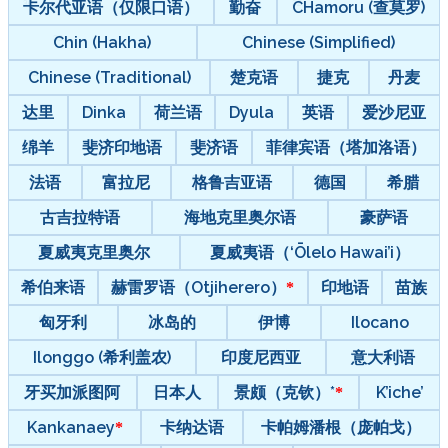
卡尔代亚语（仅限口语）
勤奋
CHamoru (查莫罗)
Chin (Hakha)
Chinese (Simplified)
Chinese (Traditional)
楚克语
捷克
丹麦
达里
Dinka
荷兰语
Dyula
英语
爱沙尼亚
绵羊
斐济印地语
斐济语
菲律宾语（塔加洛语）
法语
富拉尼
格鲁吉亚语
德国
希腊
古吉拉特语
海地克里奥尔语
豪萨语
夏威夷克里奥尔
夏威夷语（‘Ōlelo Hawai’i）
希伯来语
赫雷罗语（Otjiherero）
印地语
苗族
匈牙利
冰岛的
伊博
Ilocano
Ilonggo (希利盖农)
印度尼西亚
意大利语
牙买加派图阿
日本人
景颇（克钦）*
K’iche’
Kankanaey
卡纳达语
卡帕姆潘根（庞帕戈）