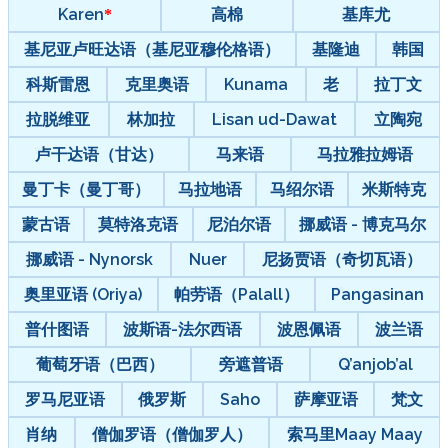
Karen
高棉
基库尤
基尼亚卢旺达语（基尼亚穆伦格语）
基隆迪
韩国
科斯雷恩
克里奥语
Kunama
老
拉丁文
拉脱维亚
林加拉
Lisan ud-Dawat
立陶宛
卢干达语（甘达）
马来语
马拉雅拉姆语
曼丁卡（曼丁哥）
马拉地语
马绍尔语
米斯特克
蒙古语
莫特洛克语
尼泊尔语
挪威语 - 博克马尔
挪威语 - Nynorsk
Nuer
尼扬贾语（奇切瓦语）
奥里亚语 (Oriya)
帕劳语（Palall）
Pangasinan
普什图语
波斯语-法尔西语
波恩佩语
波兰语
葡萄牙语（巴西）
旁遮普语
Q’anjob’al
罗马尼亚语
俄罗斯
Saho
萨摩亚语
梵文
肖纳
僧伽罗语（僧伽罗人）
索马里Maay Maay