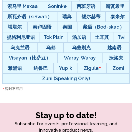
索马里 Maxaa
Soninke
西班牙语
斯瓦希里
斯瓦齐语（siSwati）
瑞典
锡尔赫蒂
泰米尔
塔塔尔
泰卢固语
泰国
藏语（Bod-skad）
提格利尼亚语
Tok Pisin
汤加语
土耳其
Twi
乌克兰语
乌都
乌兹别克
越南语
Visayan（比萨亚）
Waray-Waray
沃洛夫
雅浦语
约鲁巴
Yup’ik
Zigula
Zomi
Zuni (Speaking Only)
暂时不可用
*
Stay up to date!
Subscribe for events, professional learning, and
innovative product news.