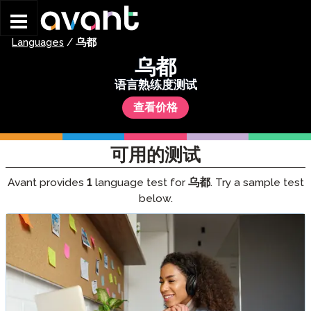
Skip to main content
Languages
/
乌都
乌都
语言熟练度测试
查看价格
可用的测试
Avant provides
1
language test for
乌都
. Try a sample test
below.