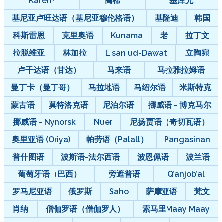
Karen
高棉
基库尤
基尼亚卢旺达语（基尼亚穆伦格语）
基隆迪
韩国
科斯雷恩
克里奥语
Kunama
老
拉丁文
拉脱维亚
林加拉
Lisan ud-Dawat
立陶宛
卢干达语（甘达）
马来语
马拉雅拉姆语
曼丁卡（曼丁哥）
马拉地语
马绍尔语
米斯特克
蒙古语
莫特洛克语
尼泊尔语
挪威语 - 博克马尔
挪威语 - Nynorsk
Nuer
尼扬贾语（奇切瓦语）
奥里亚语 (Oriya)
帕劳语（Palall）
Pangasinan
普什图语
波斯语-法尔西语
波恩佩语
波兰语
葡萄牙语（巴西）
旁遮普语
Q’anjob’al
罗马尼亚语
俄罗斯
Saho
萨摩亚语
梵文
肖纳
僧伽罗语（僧伽罗人）
索马里Maay Maay