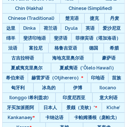
Chin (Hakha)
Chinese (Simplified)
Chinese (Traditional)
楚克语
捷克
丹麦
达里
Dinka
荷兰语
Dyula
英语
爱沙尼亚
绵羊
斐济印地语
斐济语
菲律宾语（塔加洛语）
法语
富拉尼
格鲁吉亚语
德国
希腊
古吉拉特语
海地克里奥尔语
豪萨语
夏威夷克里奥尔
夏威夷语（‘Ōlelo Hawai’i）
希伯来语
赫雷罗语（Otjiherero）
印地语
苗族
匈牙利
冰岛的
伊博
Ilocano
Ilonggo (希利盖农)
印度尼西亚
意大利语
牙买加派图阿
日本人
景颇（克钦）*
K’iche’
Kankanaey
卡纳达语
卡帕姆潘根（庞帕戈）