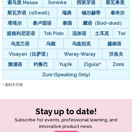
索马里 Maxaa
Soninke
西班牙语
斯瓦希里
斯瓦齐语（siSwati）
瑞典
锡尔赫蒂
泰米尔
塔塔尔
泰卢固语
泰国
藏语（Bod-skad）
提格利尼亚语
Tok Pisin
汤加语
土耳其
Twi
乌克兰语
乌都
乌兹别克
越南语
Visayan（比萨亚）
Waray-Waray
沃洛夫
雅浦语
约鲁巴
Yup’ik
Zigula
Zomi
Zuni (Speaking Only)
暂时不可用
*
Stay up to date!
Subscribe for events, professional learning, and
innovative product news.