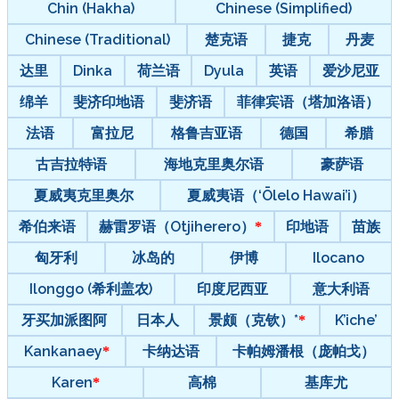
Chin (Hakha)
Chinese (Simplified)
Chinese (Traditional)
楚克语
捷克
丹麦
达里
Dinka
荷兰语
Dyula
英语
爱沙尼亚
绵羊
斐济印地语
斐济语
菲律宾语（塔加洛语）
法语
富拉尼
格鲁吉亚语
德国
希腊
古吉拉特语
海地克里奥尔语
豪萨语
夏威夷克里奥尔
夏威夷语（‘Ōlelo Hawai’i）
希伯来语
赫雷罗语（Otjiherero）
印地语
苗族
匈牙利
冰岛的
伊博
Ilocano
Ilonggo (希利盖农)
印度尼西亚
意大利语
牙买加派图阿
日本人
景颇（克钦）*
K’iche’
Kankanaey
卡纳达语
卡帕姆潘根（庞帕戈）
Karen
高棉
基库尤