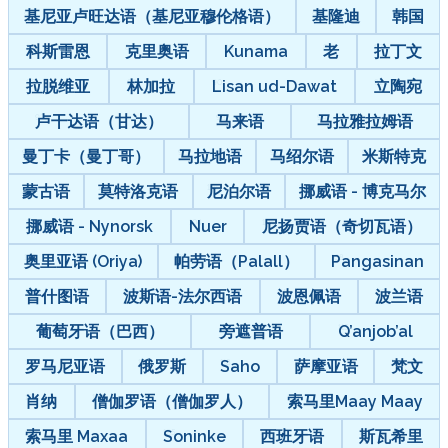
基尼亚卢旺达语（基尼亚穆伦格语）
基隆迪
韩国
科斯雷恩
克里奥语
Kunama
老
拉丁文
拉脱维亚
林加拉
Lisan ud-Dawat
立陶宛
卢干达语（甘达）
马来语
马拉雅拉姆语
曼丁卡（曼丁哥）
马拉地语
马绍尔语
米斯特克
蒙古语
莫特洛克语
尼泊尔语
挪威语 - 博克马尔
挪威语 - Nynorsk
Nuer
尼扬贾语（奇切瓦语）
奥里亚语 (Oriya)
帕劳语（Palall）
Pangasinan
普什图语
波斯语-法尔西语
波恩佩语
波兰语
葡萄牙语（巴西）
旁遮普语
Q’anjob’al
罗马尼亚语
俄罗斯
Saho
萨摩亚语
梵文
肖纳
僧伽罗语（僧伽罗人）
索马里Maay Maay
索马里 Maxaa
Soninke
西班牙语
斯瓦希里