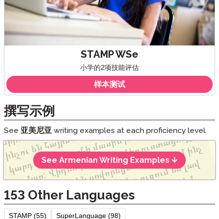
STAMP WSe
小学的2项技能评估
样本测试
撰写示例
See
亚美尼亚
writing examples at each proficiency level.
See Armenian Writing Examples
153
Other Languages
STAMP (55)
SuperLanguage (98)