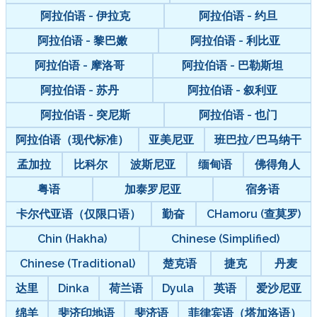
阿拉伯语 - 伊拉克
阿拉伯语 - 约旦
阿拉伯语 - 黎巴嫩
阿拉伯语 - 利比亚
阿拉伯语 - 摩洛哥
阿拉伯语 - 巴勒斯坦
阿拉伯语 - 苏丹
阿拉伯语 - 叙利亚
阿拉伯语 - 突尼斯
阿拉伯语 - 也门
阿拉伯语（现代标准）
亚美尼亚
班巴拉/巴马纳干
孟加拉
比科尔
波斯尼亚
缅甸语
佛得角人
粤语
加泰罗尼亚
宿务语
卡尔代亚语（仅限口语）
勤奋
CHamoru (查莫罗)
Chin (Hakha)
Chinese (Simplified)
Chinese (Traditional)
楚克语
捷克
丹麦
达里
Dinka
荷兰语
Dyula
英语
爱沙尼亚
绵羊
斐济印地语
斐济语
菲律宾语（塔加洛语）