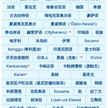
法语
富拉尼
格鲁吉亚语
德国
希腊
古吉拉特语
海地克里奥尔语
豪萨语
夏威夷克里奥尔
夏威夷语（‘Ōlelo Hawai’i）
希伯来语
赫雷罗语（Otjiherero）
印地语
苗族
匈牙利
冰岛的
伊博
Ilocano
Ilonggo (希利盖农)
印度尼西亚
意大利语
牙买加派图阿
日本人
景颇（克钦）*
K’iche’
Kankanaey
卡纳达语
卡帕姆潘根（庞帕戈）
Karen
高棉
基库尤
基尼亚卢旺达语（基尼亚穆伦格语）
基隆迪
韩国
科斯雷恩
克里奥语
Kunama
老
拉丁文
拉脱维亚
林加拉
Lisan ud-Dawat
立陶宛