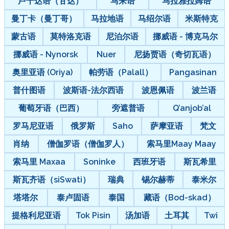
卢干达语（甘达）
马来语
马拉雅拉姆语
曼丁卡（曼丁哥）
马拉地语
马绍尔语
米斯特克
蒙古语
莫特洛克语
尼泊尔语
挪威语 - 博克马尔
挪威语 - Nynorsk
Nuer
尼扬贾语（奇切瓦语）
奥里亚语 (Oriya)
帕劳语（Palall）
Pangasinan
普什图语
波斯语-法尔西语
波恩佩语
波兰语
葡萄牙语（巴西）
旁遮普语
Q’anjob’al
罗马尼亚语
俄罗斯
Saho
萨摩亚语
梵文
肖纳
僧伽罗语（僧伽罗人）
索马里Maay Maay
索马里 Maxaa
Soninke
西班牙语
斯瓦希里
斯瓦齐语（siSwati）
瑞典
锡尔赫蒂
泰米尔
塔塔尔
泰卢固语
泰国
藏语（Bod-skad）
提格利尼亚语
Tok Pisin
汤加语
土耳其
Twi