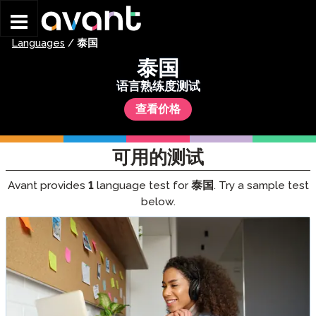
Skip to main content
Languages
/
泰国
泰国
语言熟练度测试
查看价格
可用的测试
Avant provides
1
language test for
泰国
. Try a sample test
below.