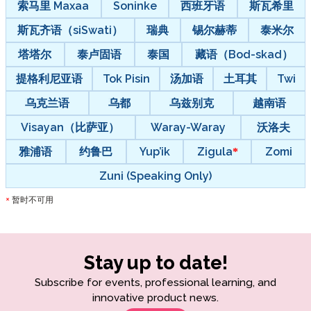
索马里 Maxaa
Soninke
西班牙语
斯瓦希里
斯瓦齐语（siSwati）
瑞典
锡尔赫蒂
泰米尔
塔塔尔
泰卢固语
泰国
藏语（Bod-skad）
提格利尼亚语
Tok Pisin
汤加语
土耳其
Twi
乌克兰语
乌都
乌兹别克
越南语
Visayan（比萨亚）
Waray-Waray
沃洛夫
雅浦语
约鲁巴
Yup’ik
Zigula
Zomi
Zuni (Speaking Only)
暂时不可用
*
Stay up to date!
Subscribe for events, professional learning, and
innovative product news.