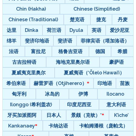
Chin (Hakha)
Chinese (Simplified)
Chinese (Traditional)
楚克语
捷克
丹麦
达里
Dinka
荷兰语
Dyula
英语
爱沙尼亚
绵羊
斐济印地语
斐济语
菲律宾语（塔加洛语）
法语
富拉尼
格鲁吉亚语
德国
希腊
古吉拉特语
海地克里奥尔语
豪萨语
夏威夷克里奥尔
夏威夷语（‘Ōlelo Hawai’i）
希伯来语
赫雷罗语（Otjiherero）
印地语
苗族
匈牙利
冰岛的
伊博
Ilocano
Ilonggo (希利盖农)
印度尼西亚
意大利语
牙买加派图阿
日本人
景颇（克钦）*
K’iche’
Kankanaey
卡纳达语
卡帕姆潘根（庞帕戈）