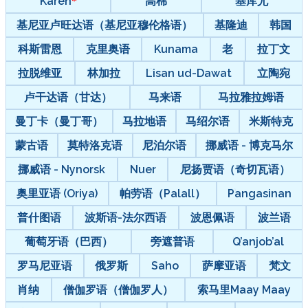
Karen
高棉
基库尤
基尼亚卢旺达语（基尼亚穆伦格语）
基隆迪
韩国
科斯雷恩
克里奥语
Kunama
老
拉丁文
拉脱维亚
林加拉
Lisan ud-Dawat
立陶宛
卢干达语（甘达）
马来语
马拉雅拉姆语
曼丁卡（曼丁哥）
马拉地语
马绍尔语
米斯特克
蒙古语
莫特洛克语
尼泊尔语
挪威语 - 博克马尔
挪威语 - Nynorsk
Nuer
尼扬贾语（奇切瓦语）
奥里亚语 (Oriya)
帕劳语（Palall）
Pangasinan
普什图语
波斯语-法尔西语
波恩佩语
波兰语
葡萄牙语（巴西）
旁遮普语
Q’anjob’al
罗马尼亚语
俄罗斯
Saho
萨摩亚语
梵文
肖纳
僧伽罗语（僧伽罗人）
索马里Maay Maay