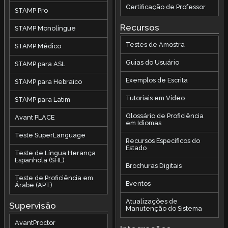
Certificação de Professor
STAMP Pro
Recursos
STAMP Monolíngue
Testes de Amostra
STAMP Médico
Guias do Usuário
STAMP para ASL
Exemplos de Escrita
STAMP para Hebraico
Tutoriais em Vídeo
STAMP para Latim
Glossário de Proficiência
Avant PLACE
em Idiomas
Teste SuperLanguage
Recursos Específicos do
Estado
Teste de Língua Herança
Espanhola (SHL)
Brochuras Digitais
Teste de Proficiência em
Eventos
Árabe (APT)
Atualizações de
Supervisão
Manutenção do Sistema
AvantProctor