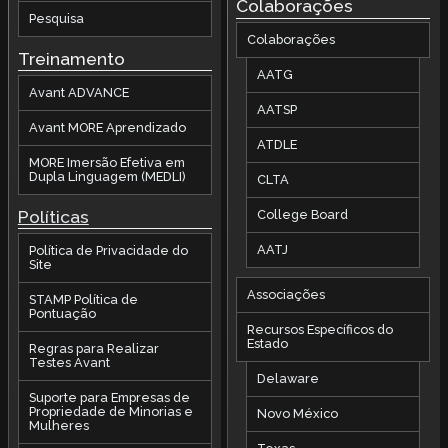
Colaborações
Pesquisa
Colaborações
Treinamento
AATG
Avant ADVANCE
AATSP
Avant MORE Aprendizado
ATDLE
MORE Imersão Efetiva em
Dupla Linguagem (MEDLI)
CLTA
Políticas
College Board
AATJ
Política de Privacidade do
Site
Associações
STAMP Política de
Pontuação
Recursos Específicos do
Estado
Regras para Realizar
Testes Avant
Delaware
Suporte para Empresas de
Propriedade de Minorias e
Novo México
Mulheres