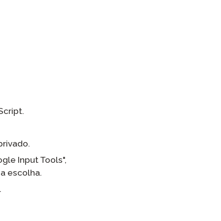
cript.
rivado.
le Input Tools",
ua escolha.
.