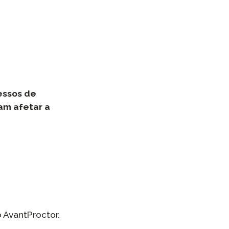
essos de
am afetar a
 AvantProctor.