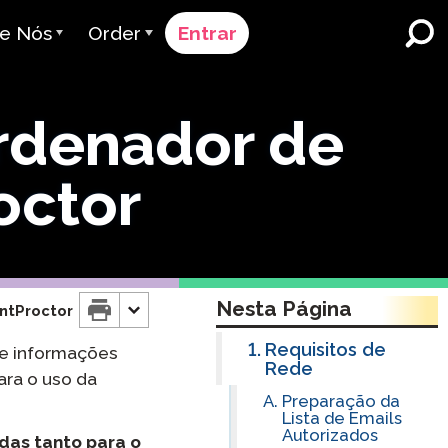
e Nós
Order
Entrar
 a Avant
Processo de Pedido
rdenador de
em Servimos
Preços
Escolas e Distritos do Ensino
Fundamental e Médio
a Equipe
Solicite um Orçamento
octor
Imersão em Dupla Língua
adores & Avaliação
Contact Sales
English Learner Programs
iras
Entre em Contato com o
Ensino Superior
Suporte
Nesta Página
ntProctor
borações
Locais de trabalho
ClassLink
Requisitos de
ce informações
ança & Conformidade
Rede
Esperto
ara o uso da
Preparação da
Lista de Emails
Ellevation
Autorizados
das tanto para o