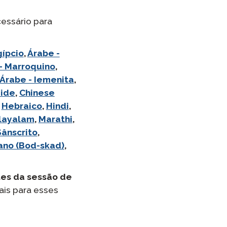
cessário para
gípcio
,
Árabe -
- Marroquino
,
Árabe - Iemenita
,
ide
,
Chinese
Hebraico
,
Hindi
,
layalam
,
Marathi
,
Sânscrito
,
ano (Bod-skad)
,
tes da sessão de
ais para esses