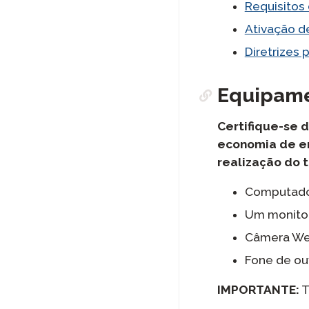
Requisitos
Ativação d
Diretrizes 
Equipam
Certifique-se 
economia de en
realização do 
Computador
Um monitor
Câmera Web
Fone de ou
IMPORTANTE:
T