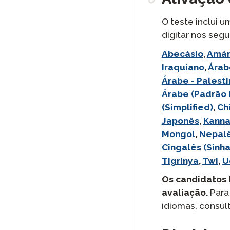
O teste inclui 
digitar nos segu
langlist:
Abecásio
,
Amár
Iraquiano
,
Árab
Árabe - Palesti
Árabe (Padrão
(Simplified)
,
Ch
Japonês
,
Kann
Mongol
,
Nepal
Cingalês (Sinh
Tigrinya
,
Twi
,
U
Os candidatos 
avaliação.
Para
idiomas, consul