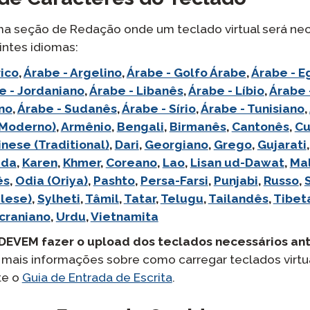
uma seção de Redação onde um teclado virtual será ne
intes idiomas:
ico
,
Árabe - Argelino
,
Árabe - Golfo Árabe
,
Árabe - E
e - Jordaniano
,
Árabe - Libanês
,
Árabe - Líbio
,
Árabe 
no
,
Árabe - Sudanês
,
Árabe - Sírio
,
Árabe - Tunisiano
,
 Moderno)
,
Armênio
,
Bengali
,
Birmanês
,
Cantonês
,
Cu
inese (Traditional)
,
Dari
,
Georgiano
,
Grego
,
Gujarati
,
ada
,
Karen
,
Khmer
,
Coreano
,
Lao
,
Lisan ud-Dawat
,
Ma
ês
,
Odia (Oriya)
,
Pashto
,
Persa-Farsi
,
Punjabi
,
Russo
,
alese)
,
Sylheti
,
Tâmil
,
Tatar
,
Telugu
,
Tailandês
,
Tibet
craniano
,
Urdu
,
Vietnamita
DEVEM fazer o upload dos teclados necessários an
 mais informações sobre como carregar teclados virtu
te o
Guia de Entrada de Escrita
.