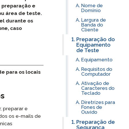
Integração do ClassLink
Nome de
a preparação e
Domínio
u área de teste.
Integração Inteligente
Largura de
el durante os
Banda do
one, caso
Cliente
STAMP Agrupamento de
Equipes
Preparação do
Equipamento
de Teste
Equipamento
Requisitos do
e para os locais
Computador
Ativação de
Caracteres do
Teclado
os
Diretrizes para
Fones de
, preparar e
Ouvido
dos os e-mails de
Preparação de
nicas
Segurança