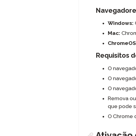
Navegadore
Windows:
Mac:
Chrom
ChromeOS
Requisitos 
O navegador
O navegado
O navegado
Remova ou 
que pode se
O Chrome d
Ativação