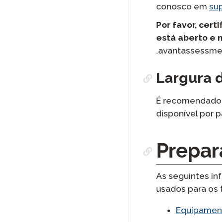
conosco em
su
Por favor, cer
está aberto e n
.avantassessmen
Largura 
É recomendado 
disponível por p
Prepar
As seguintes i
usados para os 
Equipamen