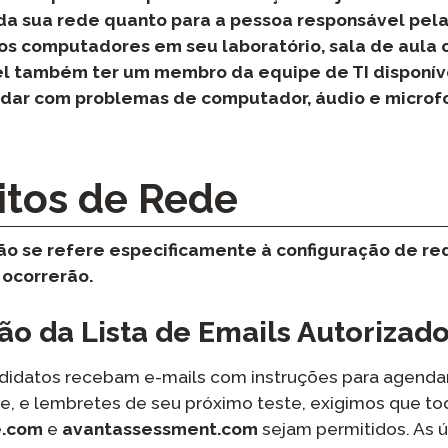
as
da sua rede quanto para a pessoa responsável pel
Podcast
STAMP para ASL
os computadores em seu laboratório, sala de aula o
mota
Blog
l também ter um membro da equipe de TI disponív
STAMP para Hebraico
udar com problemas de computador, áudio e microf
evisão
Eventos
STAMP para Latim
itos de Rede
ão se refere especificamente à configuração de red
 ocorrerão.
o da Lista de Emails Autorizad
didatos recebam e-mails com instruções para agendar
ste, e lembretes de seu próximo teste, exigimos que to
e.com
e
avantassessment.com
sejam permitidos. As ú