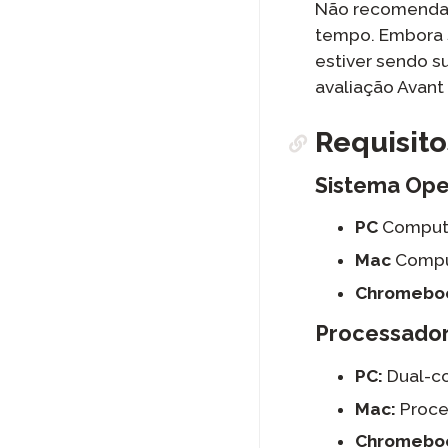
Não recomendam
tempo. Embora s
estiver sendo s
avaliação Avant
Requisit
Sistema Ope
PC
Computa
Mac
Compu
Chromebo
Processad
PC:
Dual-co
Mac:
Proces
Chromebo