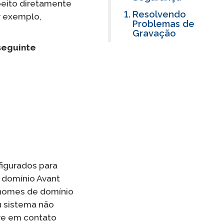
eito diretamente
Resolvendo
r exemplo,
Problemas de
Gravação
seguinte
figurados para
e domínio Avant
s nomes de domínio
u sistema não
tre em contato