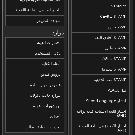
STAMPe
الختم العالمي للثنائية اللغوية
STAMP لـ CEFR
شهادة التدريس
STAMP برو
موارد
STAMP أحادي اللغة
اختبارات العينة
STAMP طبي
دلائل المستخدم
STAMP لـ ASL
أمثلة الكتابة
STAMP للعبرية
دروس فيديو
STAMP للغة اللاتينية
قاموس مهارة اللغة
قبل PLACE
موارد خاصة بالولاية
اختبار SuperLanguage
بروشورات رقمية
اختبار اللغة الإسبانية كلغة تراثية
(SHL)
أحداث
اختبار الكفاءة في اللغة العربية
تحديثات صيانة النظام
(APT)