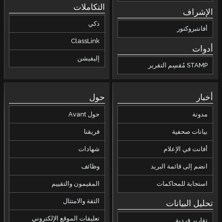
التكاملات
الإشراف
ذكي
أفانتبروكتور
ClassLink
أدوات
إليفيشن
STAMP مُقسِم التقرير
أخبار
حول
مدونة
حول Avant
بيانات صحفية
فريقنا
أفانت في الإعلام
شهادات
انضم إلى قائمة البريد
وظائف
استجابة للمحاكمات
المقيمون والتقييم
الثقة والامتثال
تحليل البيانات
تعليقات الموقع الإلكتروني
تقارير فردية