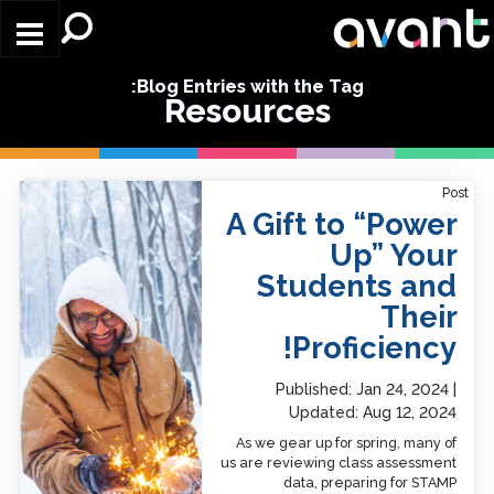
Skip to main content
Blog Entries with the Tag:
Resources
A Gift to “Power Up” Your
Post
Students and Their
A Gift to “Power
Proficiency!
Up” Your
Students and
Their
Proficiency!
Published:
Jan 24, 2024
Updated:
Aug 12, 2024
As we gear up for spring, many of
us are reviewing class assessment
data, preparing for STAMP