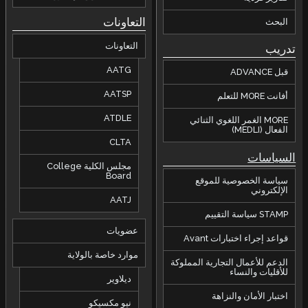
التعاونات
البحث
التعاونات
تدريب
AATG
قبل ADVANCE
AATSP
أفانت MORE للتعلم
ATDLE
MORE الغمر اللغوي الثنائي
الفعال (MEDLI)
CLTA
السياسات
مجلس الكلية College
Board
سياسة الخصوصية للموقع
الإلكتروني
AATJ
STAMP سياسة التقييم
عضويات
قواعد إجراء اختبارات Avant
موارد خاصة بالولاية
الدعم للأعمال التجارية المملوكة
للأقليات والنساء
ديلاوير
اختبار الأمان والنزاهة
نيو مكسيكو