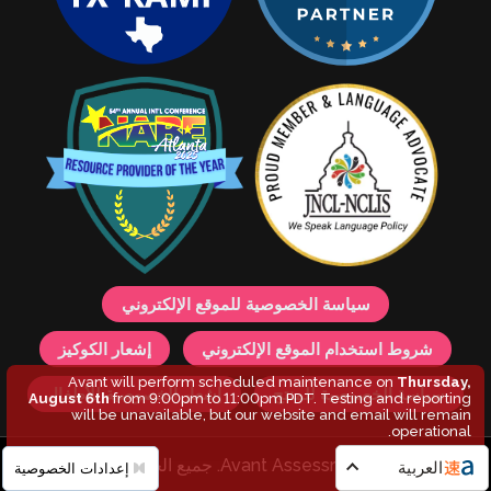
سياسة الخصوصية للموقع الإلكتروني
شروط استخدام الموقع الإلكتروني
إشعار الكوكيز
Avant will perform scheduled maintenance on
Thursday,
سياسة الخصوصية للمنتج
إشعار الخصوصية للأطفال
August 6th
from 9:00pm to 11:00pm PDT. Testing and reporting
will be unavailable, but our website and email will remain
operational.
© 2026 Avant Assessment. جميع الحقوق محفوظة.
العربية
إعدادات الخصوصية