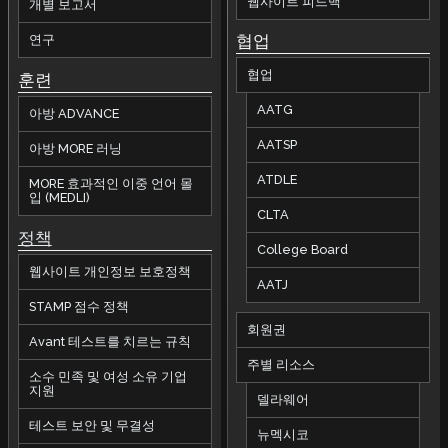
웹사이트 피드백
개별 보고서
협업
연구
협업
훈련
AATG
아방 ADVANCE
AATSP
아방 MORE 러닝
ATDLE
MORE 효과적인 이중 언어 몰
입 (MEDLI)
CLTA
정책
College Board
웹사이트 개인정보 보호정책
AATJ
STAMP 점수 정책
회원권
Avant 테스트를 치르는 규칙
주별 리소스
소수 민족 및 여성 소유 기업
지원
델라웨어
테스트 보안 및 무결성
뉴멕시코