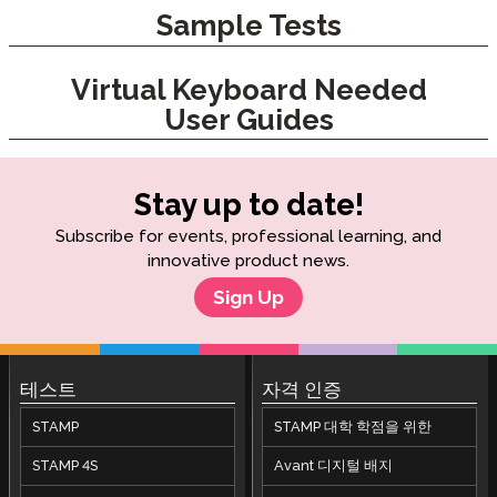
Sample Tests
Virtual Keyboard Needed
User Guides
Stay up to date!
Subscribe for events, professional learning, and
innovative product news.
Sign Up
테스트
자격 인증
STAMP
STAMP 대학 학점을 위한
STAMP 4S
Avant 디지털 배지