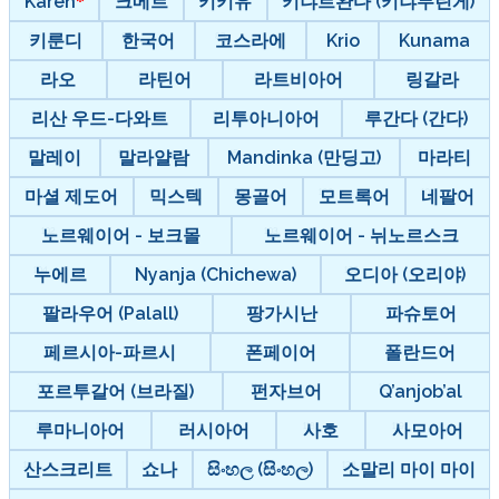
Karen
크메르
키키유
키냐르완다 (키냐무린게)
키룬디
한국어
코스라에
Krio
Kunama
라오
라틴어
라트비아어
링갈라
리산 우드-다와트
리투아니아어
루간다 (간다)
말레이
말라얄람
Mandinka (만딩고)
마라티
마셜 제도어
믹스텍
몽골어
모트록어
네팔어
노르웨이어 - 보크몰
노르웨이어 - 뉘노르스크
누에르
Nyanja (Chichewa)
오디아 (오리야)
팔라우어 (Palall)
팡가시난
파슈토어
페르시아-파르시
폰페이어
폴란드어
포르투갈어 (브라질)
펀자브어
Q’anjob’al
루마니아어
러시아어
사호
사모아어
산스크리트
쇼나
සිංහල (සිංහල)
소말리 마이 마이