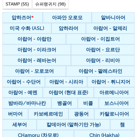
STAMP (55)
슈퍼랭귀지 (98)
압하즈어
아파안 오로모
알바니아어
미국 수화 (ASL)
암하라어
아랍어 - 알제리
아랍어 - 아랍만
아랍어 - 이집트어
아랍어 - 이라크어
아랍어 - 요르단
아랍어 - 레바논어
아랍어 - 리비아
아랍어 - 모로코어
아랍어 - 팔레스타인
아랍어 - 수단어
아랍어 - 시리아
아랍어 - 튀니지어
아랍어 - 예멘
아랍어 (현대 표준)
아르메니아어
밤바라/바마나칸
벵골어
비콜
보스니아어
버마어
카보베르데인
광동어
카탈로니아어
세부어
칼데아어 (말하기만 가능)
챔
CHamoru (차모로)
Chin (Hakha)