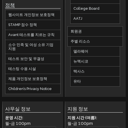
정책
College Board
웹사이트 개인정보 보호정책
AATJ
STAMP 점수 정책
회원권
Avant 테스트를 치르는 규칙
주별 리소스
소수 민족 및 여성 소유 기업
지원
델라웨어
테스트 보안 및 무결성
뉴멕시코
테스팅 수용 시설
텍사스
제품 개인정보 보호정책
유타
Children’s Privacy Notice
사무실 정보
지원 정보
운영 시간:
지원 시간 (여름):
월-금
1:00pm
월-금
1:00pm