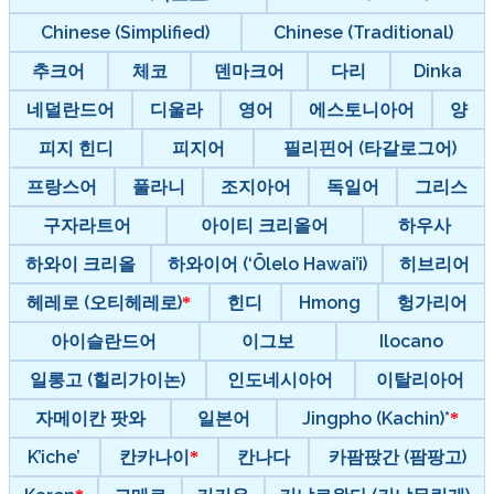
Chinese (Simplified)
Chinese (Traditional)
추크어
체코
덴마크어
다리
Dinka
네덜란드어
디울라
영어
에스토니아어
양
피지 힌디
피지어
필리핀어 (타갈로그어)
프랑스어
풀라니
조지아어
독일어
그리스
구자라트어
아이티 크리올어
하우사
하와이 크리올
하와이어 (‘Ōlelo Hawai’i)
히브리어
헤레로 (오티헤레로)
힌디
Hmong
헝가리어
아이슬란드어
이그보
Ilocano
일롱고 (힐리가이논)
인도네시아어
이탈리아어
자메이칸 팟와
일본어
Jingpho (Kachin)*
K’iche’
칸카나이
칸나다
카팜팑간 (팜팡고)