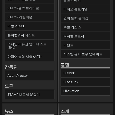
글쓰기 예시
STAMP을 히브리어로
비디오 튜토리얼
STAMP 라틴어용
언어 능력 용어집
아방 PLACE
주별 리소스
슈퍼랭귀지 테스트
디지털 브로셔
스페인어 유산 언어 테스트
이벤트
(SHL)
시스템 유지 보수 업데이트
아랍어 능력 시험 (APT)
통합
감독관
Clever
AvantProctor
ClassLink
도구
Ellevation
STAMP 보고서 분할기
뉴스
소개