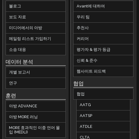
블로그
Avant에 대하여
보도 자료
우리 팀
미디어에서의 아방
추천사
메일링 리스트 가입하기
커리어
소송 대응
평가자 & 평가 등급
신뢰 & 준수
데이터 분석
웹사이트 피드백
개별 보고서
협업
연구
협업
훈련
AATG
아방 ADVANCE
AATSP
아방 MORE 러닝
ATDLE
MORE 효과적인 이중 언어 몰
입 (MEDLI)
CLTA