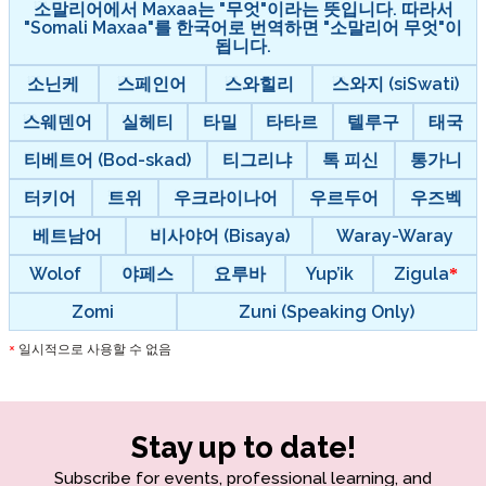
소말리어에서 Maxaa는 "무엇"이라는 뜻입니다. 따라서
"Somali Maxaa"를 한국어로 번역하면 "소말리어 무엇"이
됩니다.
소닌케
스페인어
스와힐리
스와지 (siSwati)
스웨덴어
실헤티
타밀
타타르
텔루구
태국
티베트어 (Bod-skad)
티그리냐
톡 피신
통가니
터키어
트위
우크라이나어
우르두어
우즈벡
베트남어
비사야어 (Bisaya)
Waray-Waray
Wolof
야페스
요루바
Yup’ik
Zigula
Zomi
Zuni (Speaking Only)
일시적으로 사용할 수 없음
*
Stay up to date!
Subscribe for events, professional learning, and