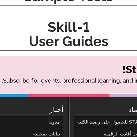
بودكاست
التأهيل الذكي
مدونة
1-Skill
STAMP تنظيم المجموعات
أحداث
User Guides
St
Subscribe for events, professional learning, and 
ماد
أخبار
ى رصيد الكلية
مدونة
 أفانت الرقمية
بيانات صحفية