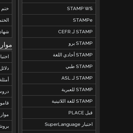
STAMP WS
ختم ال
STAMPe
الختم
STAMP لـ CEFR
شهاد
STAMP برو
موارد
STAMP أحادي اللغة
اختبا
STAMP طبي
دلائل
STAMP لـ ASL
أمثلة 
STAMP للعبرية
دروس
STAMP للغة اللاتينية
قاموس
قبل PLACE
موارد
اختبار SuperLanguage
بروش