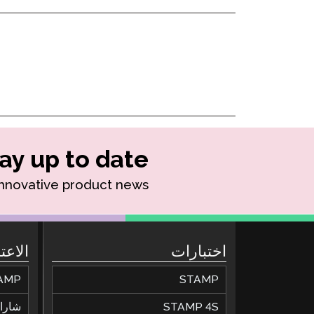
STAMP لـ ASL
الإشراف عن بعد
STAMP للعبرية
طلب إعادة
STAMP للغة اللاتينية
ay up to date!
innovative product news.
اختبارات
الاعت
STAMP
STAMP للحصول عل
STAMP 4S
شارات