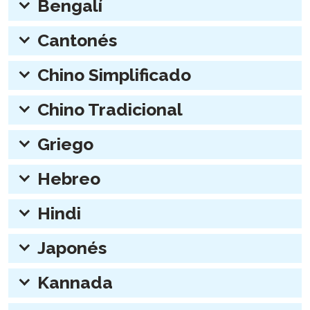
Bengalí
expander:
Cantonés
expander:
Chino Simplificado
expander:
Chino Tradicional
expander:
Griego
expander:
Hebreo
expander:
Hindi
expander:
Japonés
expander:
Kannada
expander: