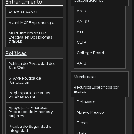
Colaboraciones
Entrenamiento
AATG
Avant ADVANCE
AATSP
Avant MORE Aprendizaje
ATDLE
MORE Inmersión Dual
Efectiva en Dos Idiomas
(MEDLI)
CLTA
Políticas
College Board
AATJ
Política de Privacidad del
Sitio Web
Membresías
STAMP Política de
Puntuación
Recursos Específicos por
Estado
Reglas para Tomar las
Pruebas Avant
Delaware
Apoyo para Empresas
Propiedad de Minorías y
Nuevo México
Mujeres
Texas
Prueba de Seguridad e
Integridad
Utah