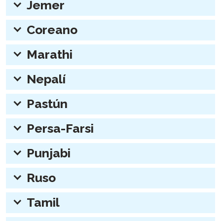
Jemer
expander:
Coreano
expander:
Marathi
expander:
Nepalí
expander:
Pastún
expander:
Persa-Farsi
expander:
Punjabi
expander:
Ruso
expander:
Tamil
expander: