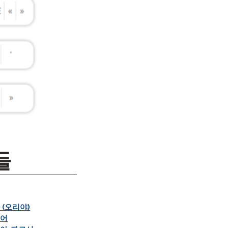
들
 (오리야)
토어