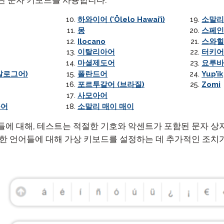
팟캐스트
STAMP ASL을 위한
하와이어 ('Ōlelo Hawai’i)
소말리
클레버 
블로그
몽
스페
요청
STAMP을 히브리어로
Ilocano
스와
STAMP
이벤트
이탈리아어
터키
마셜제도어
요루
STAMP 라틴어용
갈로그어)
폴란드어
Yup’ik
포르투갈어 (브라질)
Zomi
사모아어
올어
소말리 매이 매이
들에 대해, 테스트는 적절한 기호와 악센트가 포함된 문자 상
러한 언어들에 대해 가상 키보드를 설정하는 데 추가적인 조치