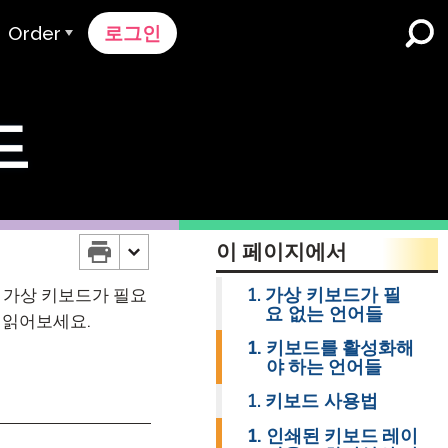
Order
로그인
주문 과정
드
가격 책정
K-12 학교 및 교육구
듀얼 언어 몰입
견적 요청하기
영어 학습자 프로그램
Contact Sales
이 페이지에서
고등 교육
지원팀에 문의하세요
가상 키보드가 필
해 가상 키보드가 필요
직장들
요 없는 언어들
k
 읽어보세요.
키보드를 활성화해
야 하는 언어들
키보드 사용법
n
인쇄된 키보드 레이
nk 온보딩