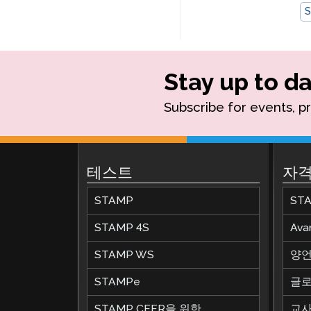
Stay up to da
Subscribe for events, p
테스트
자격
STAMP
ST
STAMP 4S
Av
STAMP WS
양언
STAMPe
글로
STAMP CEFR을 위한
교사