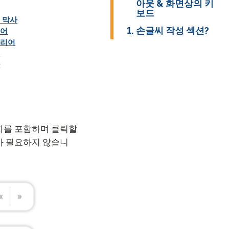
아웃 & 화면상의 키
보드
 막사
온보딩
손글씨 작성 섹션?
인어
힐리어
 그룹 로스터링
어
바
자를 포함하며 클릭할
가 필요하지 않습니