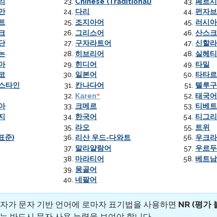
리
Chinese (Traditional)
페르시
만
다리
펀자
트
조지아어
러시
크
그리스어
산스
단
구자라트어
신할라
논
히브리어
실헤
아
힌디어
타밀
코
일본어
타타
레스타인
칸나다어
텔루
Karen
태국
아
크메르
티베트어
지
한국어
티그
라오
트위
표준)
리산 우드-다와트
우크
말라얄람어
우르
마라티어
베트
몽골어
네팔어
자가 문자 기반 언어에 로마자 표기법을 사용하면
NR (평가 
자는 반드시 문자 사용 능력을 보여야 합니다.