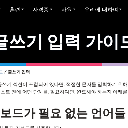
훈련
자격증
자원
우리에 대하여
개요
아방 ADVANCE
STAMP에 대한 대학 학점
샘플 테스트
Avant에 대하여
글쓰기 입력 가이
아방 MORE 러닝
Avant 디지털 배지
사용자 가이드
우리가 봉사하는 대상
모든 STAMP 테스트
아방 MORE 러닝
STAMP 4S
MEDLI (이중 언어 몰입)
미라 언어 학습
양언어 구사 주 씰
글쓰기 예시
우리 팀
STAMP WS
MORE 학습에 연락하기
지 테스트
교사 자격증
글로벌 양언어 숙달 인증서
STAMP 개인 보고서
평가자 & 평가 등급
드
/
글쓰기 입력
STAMPe
산 언어 (SHL) 테
비디오 튜토리얼
연구
커리어
SHL 테스트 디자인
 글쓰기 섹션이 포함되어 있다면, 적절한 문자를 입력하기 위
STAMP CEFR을 위한
SHL 테스트 섹션 설명
사용자 가이드
통합
협업
ClassLin
테스트 전에 어떤 단계를, 필요하다면, 완료해야 하는지 아래를
 시험 (APT)
STAMP Pro
Clever
비디오 튜토리얼
신뢰 & 준수
키보드가 필요 없는 언어들
STAMP 단일 언어
Ellevatio
숙박 시설
언어
STAMP 의료
틴 문자 키보드를 사용합니다:
ClassLi