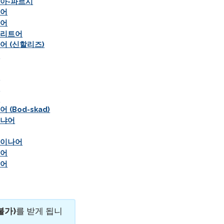
아-파르시
브어
아어
크리트어
어 (신할리즈)
티
르
구
어
 (Bod-skad)
리냐어
라이나어
두어
남어
불가)
를 받게 됩니