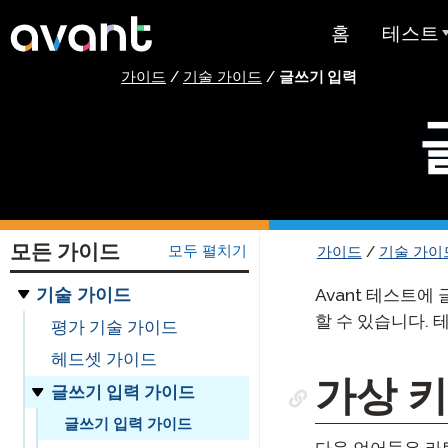
Skip to main content
홈
테스트
가이드
/
기술 가이드
/
글쓰기 입력
테스트 
STAMP
PLACE
슈퍼랭귀
모든 가이드
모두 펼치기
가이드
/
기술 가이
스페인어 유
스트
기술 가이드
Avant 테스트에
할 수 있습니다. 
평가 기술 가이드
아랍어 능력
헤드셋 가이드
가격 책정
가상 
글쓰기 입력 가이드
테스트 
글쓰기 입력 가이드
다음 언어들은 라