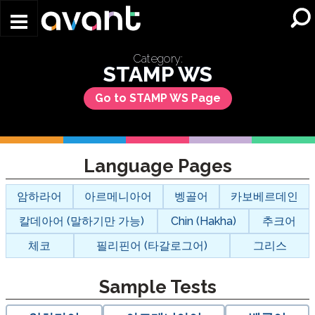
Skip to main content
Category:
STAMP WS
Go to STAMP WS Page
Language Pages
암하라어
아르메니아어
벵골어
카보베르데인
칼데아어 (말하기만 가능)
Chin (Hakha)
추크어
체코
필리핀어 (타갈로그어)
그리스
Sample Tests