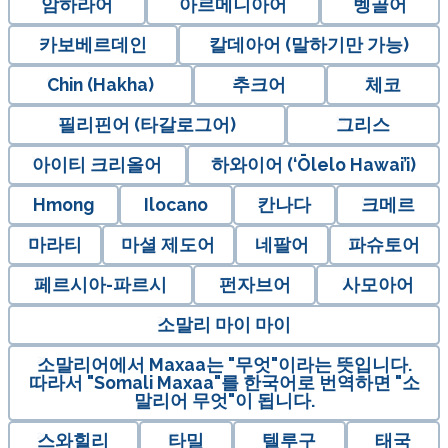
암하라어
아르메니아어
벵골어
카보베르데인
칼데아어 (말하기만 가능)
Chin (Hakha)
추크어
체코
필리핀어 (타갈로그어)
그리스
아이티 크리올어
하와이어 (‘Ōlelo Hawai’i)
Hmong
Ilocano
칸나다
크메르
마라티
마셜 제도어
네팔어
파슈토어
페르시아-파르시
펀자브어
사모아어
소말리 마이 마이
소말리어에서 Maxaa는 "무엇"이라는 뜻입니다.
따라서 "Somali Maxaa"를 한국어로 번역하면 "소
말리어 무엇"이 됩니다.
스와힐리
타밀
텔루구
태국