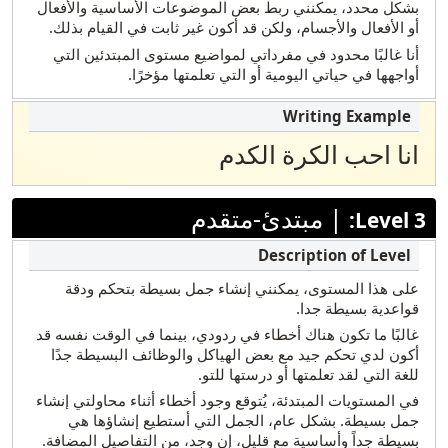
بشكل محدد، يمكنني ربط بعض الموضوعات الأساسية والأفعال
أو الأفعال والأجسام، ولكن قد أكون غير ثابت في القيام بذلك.
تيلوغو
أنا غالبًا محدود في مفرداتي لمواضيع مستوى المبتدئين التي
تركي
أواجهها في حياتي اليومية أو التي تعلمتها مؤخرًا.
أردو
فيتنامي
انا احب الكرة الكدم
يوبيك
|
مبتدئ-متقدم
Level 3:
على هذا المستوى، يمكنني إنشاء جمل بسيطة بتحكم ودقة
قواعدية بسيطة جدا.
غالبًا ما تكون هناك أخطاء في ردودي، بينما في الوقت نفسه قد
أكون لدي تحكم جيد مع بعض الهياكل والوظائف البسيطة جدًا
للغة التي لقد تعلمتها أو درستها للتو.
في المستويات المبتدئة، يُتوقع وجود أخطاء أثناء محاولتي إنشاء
جمل بسيطة. بشكل عام، الجمل التي أستطيع إنشاؤها هي
بسيطة جداً وأساسية مع قليل، إن وجد، من التفاصيل المضافة.