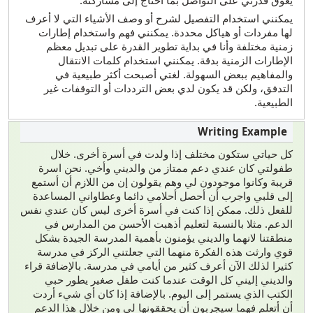
يمكنني استخدام التفصيل لشرح أو وصف الأشياء التي لا أعرف
لها مفردات أو هياكل محددة. يمكنني فهم واستخدام إطارات
زمنية مختلفة وأنا في بداية تطوير القدرة على تبديل معظم
الإطارات الزمنية بدقة. يمكنني استخدام كلمات الانتقال
والمفاهيم ببعض السهولة. لغتي أصبحت أكثر طبيعية في
التدفق، ولكن قد يكون لدي بعض الترددات أو التوقفات غير
الطبيعية.
كل حياتي ستكون مختلف إذا ولدت في أسرة أخرى. خلال
طفولتي كان عندي دعم ممتاز من والديني وأخي. نحن اسرة
قريبة وكانوا موجودون لي وهم يقولون إن من اللازم أن أستمع
إلى قلبي واجرب أن أحصل أحلامي دائما وعطاواني المساعدة
للفعل ذلك. ممكن إذا كنت في أسرة أخرى ليس كان عندي نفس
الدعم. مثلا بالنسبة لتعليم أذهبت الأحسن من المدارس في
منطقتنا لانهما والديني يؤمنون بأهمية المدرسة الجيدة بشكل
قوي وارثت هذه الفكرة منهما التي جعلتني الركز في مدرسة
كثيرا لذلك الآن أعرف كثير من أيامي في مدرسة. بالإضافة قراء
والديني إليني كل الوقت عندما كنت طفل صغير يطور حبي
الكتب الذي يستمر إلى اليوم. بالإضافة إذا كان أي شيء أردت
أن أتعلم فهما سيجربون أن يحققونها لي ومن خلال هذا الدعم