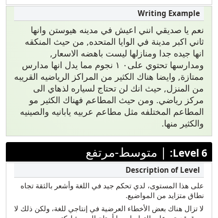
نعم يا صديقي انني اعيش في مدينه هيوستن وانها
ثاني اكبر مدينة في الوايا المتحده, من حيث المنكقه
انها جيده جدا ومنازلها ليست باهضه الاسعار,
ومدارسها تحتوي على٠ ١ نجوم مما يدل انها مدارس
ممتازة, وايضا هناك الكثير من المراكز الرياضيه القريبه
من المنزل, حيث انك لن تحتاج لسياره لذهاي الى
مركز رياضي. ومن حيث المطاعم فهناك الكثير مو
المطاعم المختلفه مثل مطاعم عربيه يابانيه والصينيه
والكثير منها.
|
متوسط-مرتفع
Level 6:
على هذا المستوى، لدي تحكم جيد في اللغة وأشعر بالثقة تجاه
نطاق متزايد من المواضيع.
لا تزال هناك بعض الأخطاء العرضية في إنتاجي للغة، ولكن ذلك لا
يعوق قدرتي على التواصل بما أحتاج إلى مشاركته.