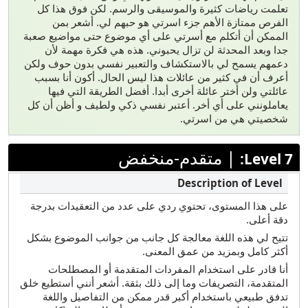
تعلمت رياضات كثيرة والموسيقى والرسم. لكن فوق هذا كل
الفرص ممتازة الأهم جزء اسرتي هو حبهم لي. أشعر بمن
الممكن أن أتكلم مع أسرتي على أي موضوع حتى مواضيع صعبة
جدا وبعد المحدثة لن تزال يحبوني. هذه هي فكرة مهمة لأن
دعمهم يسمح لي بالاستكشاف والتعبير نفسي بدون حوف ولكن
أعرف أن في كثير من عائلات هذا ليس الحال. أكون أنا بسبب
عائلتي ولن أختر عائلة أخرى أبدا. أفضل الطريقة التي فيها
يعاملونني على أي أخر. أعتبر نفسي ذكي ولطيف و أظن أن كل
شخصيتي هي من اسرتي.
|
متقدم-منخفض
Level 7:
على هذا المستوى، تحتوي ردي على عدد من التعقيدات بدرجة
دقة أعلى.
تتيح لي هذه اللغة معالجة كل جانب من جوانب الموضوع بشكل
أكثر كامل وبمزيد من عمق المعنى.
أنا قادر على استخدام المفردات المتقدمة أو المصطلحات
المتقدمة، التصريفات وما إلى ذلك بثقة. أشعر أنني أستطيع خلق
تدفق طبيعي باستخدام أكبر قدر ممكن من التفاصيل واللغة