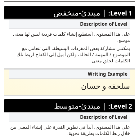
إيلوكانو
|
مبتدئ-منخفض
Level 1:
إيطالي
اليابانية
على هذا المستوى، أستطيع إنشاء كلمات فردية ليس لها معنى
كوري
موسع.
ماراثي
يمكنني مشاركة بعض المفردات البسيطة، التي تتعامل مع
الموضوع / المهمة / الحالة، ولكن أميل إلى الكفاح لربط تلك
مارشاليز
الكلمات لخلق معنى.
بولندي
البرتغالية (البرازيلية)
سلحفة و حسان
روسي
ساموان
|
مبتدئ-متوسط
Level 2:
الصومالية ماي ماي
الصومالي ماذا
على هذا المستوى، أبدأ في تطوير القدرة على إنشاء المعنى من
الإسبانية
خلال ربط الكلمات بطريقة نحوية.
تاميل