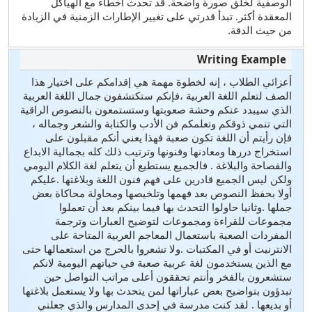
الوصفية لخلق صورة واضحة. قد تحدث أخطاء مع الهياكل
المعقدة أكثر. تبدأ قدرتي على تغيير الإطارات الزمنية في الزيادة
من حيث الدقة.
أعزائي الطلاب ، إنه لخطوة مهمة هي إقدامكم على اختيار هذا
الصف لتعلم اللغة العربية ،فإنكم ستكتشفون جمال اللغة العربية
الذي سيبدد عنكم وحشة صعوبتها وستستمعون بالنصوص الراقية
التي تنمي ذوقكم وتعلمكم فن الأدب والكتابة والشعر وجماله ،
فإن رأيتم أن اللغة تكون صعبة فهذا يعني أنكم مقبلون على
استخراج دررها ومعادنها وفنونها وترتيب ذلك كله بجمالية الابداع
والفصاحة والبلاغة . فالجميع يستطيع أن يتعلم لغة الكلام اليومي
ولكن ليس الجميع قادرين على فهم فنون اللغة وبلاغتها .عليكم
أولا بحفظ النصوص بعد فهمها وتلخيصها ومحاولة محاكاة بعض
جملها .وثانيا حاولوا التحدث بها فيما بينكم بعد أن تعملوا
مجموعات للقراءة ومجموعات لتوضيح العبارات وترجمة
المفردات الصعبة باستعمال المعاجم العربية المتاحة على
الانترنيت أو في المكتبات .ولا تشعروا بالحرج من استعمالها حتى
مع الذين يستخدمون لغة عربية صعبة في حياتهم اليومية لانكم
ستشعرون بالفخر وأنتم تحققون أعلى مراتب التواصل حين
تبدؤون بتواضيح بعض عباراتها لمن يتحدث بها ولا يستعمل بلاغتها
أو بديعها . لقد كنت مدرسة في إحدى المدارس والذي جعلني