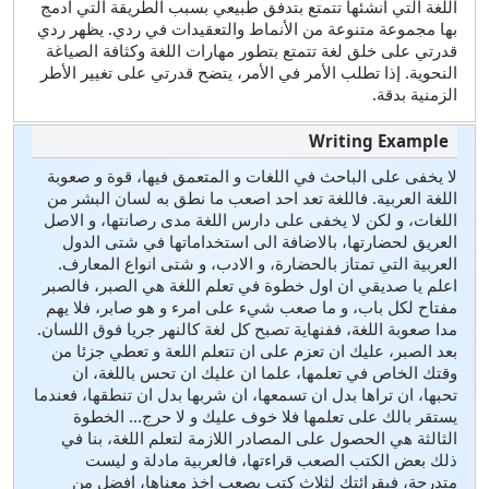
اللغة التي أنشئها تتمتع بتدفق طبيعي بسبب الطريقة التي أدمج
بها مجموعة متنوعة من الأنماط والتعقيدات في ردي. يظهر ردي
قدرتي على خلق لغة تتمتع بتطور مهارات اللغة وكثافة الصياغة
النحوية. إذا تطلب الأمر في الأمر، يتضح قدرتي على تغيير الأطر
الزمنية بدقة.
لا يخفى على الباحث في اللغات و المتعمق فيها، قوة و صعوبة
اللغة العربية. فاللغة تعد احد اصعب ما نطق به لسان البشر من
اللغات، و لكن لا يخفى على دارس اللغة مدى رصانتها، و الاصل
العريق لحضارتها، بالاضافة الى استخداماتها في شتى الدول
العربية التي تمتاز بالحضارة، و الادب، و شتى انواع المعارف.
اعلم يا صديقي ان اول خطوة في تعلم اللغة هي الصبر، فالصبر
مفتاح لكل باب، و ما صعب شيء على امرء و هو صابر، فلا يهم
مدا صعوبة اللغة، ففنهاية تصبح كل لغة كالنهر جريا فوق اللسان.
بعد الصبر، عليك ان تعزم على ان تتعلم اللعة و تعطي جزئا من
وقتك الخاص في تعلمها، علما ان عليك ان تحس باللغة، ان
تحبها، ان تراها بدل ان تسمعها، ان شربها بدل ان تنطقها، فعندما
يستقر بالك على تعلمها فلا خوف عليك و لا حرج... الخطوة
الثالثة هي الحصول على المصادر اللازمة لتعلم اللغة، بنا في
ذلك بعض الكتب الصعب قراءتها، فالعربية مادلة و ليست
متدرجة، فبقرائتك لثلاث كتب يصعب اخذ معناها، افضل من