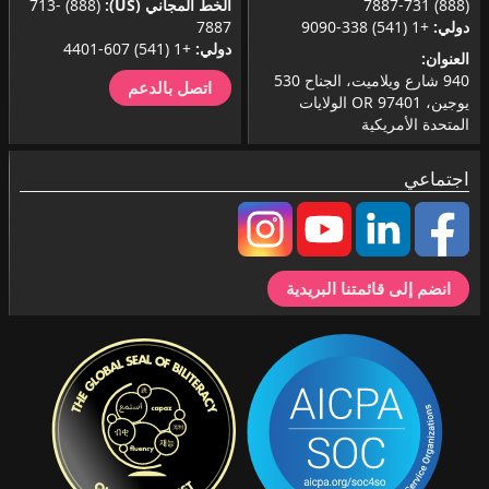
(888) 731-7887
الخط المجاني (US):
(888) 713-
دولي:
+1 (541) 338-9090
7887
دولي:
+1 (541) 607-4401
العنوان:
940 شارع ويلاميت، الجناح 530
اتصل بالدعم
يوجين، OR 97401 الولايات
المتحدة الأمريكية
اجتماعي
انضم إلى قائمتنا البريدية