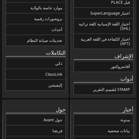
قبل PLACE
موارد خاصة بالولاية
اختبار SuperLanguage
بروشورات رقمية
اختبار اللغة الإسبانية كلغة تراثية
(SHL)
أحداث
اختبار الكفاءة في اللغة العربية
تحديثات صيانة النظام
(APT)
التكاملات
الإشراف
ذكي
أفانتبروكتور
ClassLink
أدوات
إليفيشن
STAMP مُقسِم التقرير
أخبار
حول
مدونة
حول Avant
بيانات صحفية
فريقنا