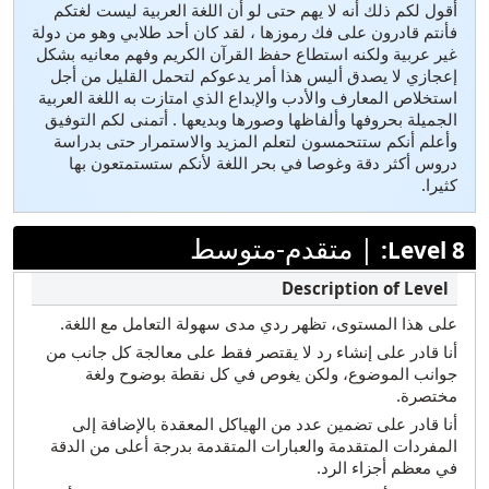
أقول لكم ذلك أنه لا يهم حتى لو أن اللغة العربية ليست لغتكم
فأنتم قادرون على فك رموزها ، لقد كان أحد طلابي وهو من دولة
غير عربية ولكنه استطاع حفظ القرآن الكريم وفهم معانيه بشكل
إعجازي لا يصدق أليس هذا أمر يدعوكم لتحمل القليل من أجل
استخلاص المعارف والأدب والإبداع الذي امتازت به اللغة العربية
الجميلة بحروفها وألفاظها وصورها وبديعها . أتمنى لكم التوفيق
وأعلم أنكم ستتحمسون لتعلم المزيد والاستمرار حتى بدراسة
دروس أكثر دقة وغوصا في بحر اللغة لأنكم ستستمتعون بها
كثيرا.
|
متقدم-متوسط
Level 8:
على هذا المستوى، تظهر ردي مدى سهولة التعامل مع اللغة.
أنا قادر على إنشاء رد لا يقتصر فقط على معالجة كل جانب من
جوانب الموضوع، ولكن يغوص في كل نقطة بوضوح ولغة
مختصرة.
أنا قادر على تضمين عدد من الهياكل المعقدة بالإضافة إلى
المفردات المتقدمة والعبارات المتقدمة بدرجة أعلى من الدقة
في معظم أجزاء الرد.