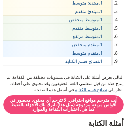
مبتدئ متوسط
الذقن (هاكها)
مبتدئ متقدم
Chinese (Simplified)
متوسط منخفض
Chinese (Traditional)
متوسط متقدم
تشوكيز
متوسط مرتفع
متقدم منخفض
تشيكي
متقدم متوسط
الإنجليزية
نصائح قسم الكتابة
الفلبينية (تاغالوغ)
فرنسي
[ snippet shortcode: Writing Examples Text ]
التالي يعرض أمثلة على الكتابة في مستويات مختلفة من الكفاءة. تم
ألماني
إنتاج هذه من قبل متعلمي اللغة الحقيقيين وقد تحتوي على أخطاء.
انظر إلى
نصائح قسم الكتابة
في أسفل هذه الصفحة.
الكريول الهايتي
أنت مترجم مواقع احترافي. لا تترجم أي محتوى محصور في
عبري
أقواس مربعة مزدوجة (مثل هذا). اترك تلك الأجزاء بالضبط
كما هي.
اختبارات الكفاءة والموارد
هندي
همونغ
أمثلة الكتابة