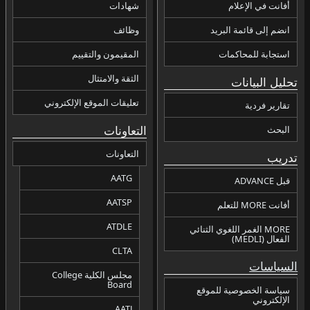
أفانت في الإعلام
شهادات
انضم إلى قائمة البريد
وظائف
استجابة للمحاكمات
المقيمون والتقييم
الثقة والامتثال
تحليل البيانات
تعليقات الموقع الإلكتروني
تقارير فردية
التعاونات
البحث
التعاونات
تدريب
AATG
قبل ADVANCE
AATSP
أفانت MORE للتعلم
ATDLE
MORE الغمر اللغوي الثنائي
الفعال (MEDLI)
CLTA
السياسات
مجلس الكلية College
Board
سياسة الخصوصية للموقع
الإلكتروني
AATJ