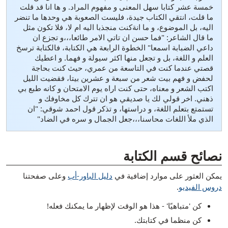
خمسة عشر كتابا سهل المعنى و مفهوم المراد. و ها انا قد قلت
ما قلت، انتقي الكتاب جيدة، فليست الصعوبة هي وحدها ما تنضر
اليه، بل الموضوع، و ما انةكنت منجذبا اليه ام لا، فلا تكون مثل
ما قال الشاعر: "فما حسن ان تاتي الامر طائعا،،،و تجزع ان
داعي الضبابة اسمعا" الخطوة الرابعة هي الكتابة، فالكتابة ترسخ
العلم و اللغة، بل و تجعل منها اكثر سيولة و فهما. و اعطيك
قصتي عندما كنت في التاسعة من عمري، حيث كنت بحاجة
لحفض و فهم بيت شعر من سبعة و عشرين بيتا، فقضيت الليل
اكتب الشعر و معناه، حتى كنت اراه يوم الامتحان و كانه طبع بي
ذهني. اخر قولي لك يا صديقي هو ان تترك كل مخاوفك و
تستمتع بتعلم اللغة، و دراستها، و تذكر قول احمد شوقي: "ان
الذي ملأ اللغات محاسنا،،،جعل الجمال و سره في الضاد"
[ snippet shortcode: Writing Examples Bottom Text ]
نصائح قسم الكتابة
يمكن العثور على موارد إضافية في
دليل الباور-أب
وعلى صفحتنا
دروس الفيديو
.
كن 'متباهيًا' - هذا هو الوقت لإظهار ما يمكنك فعله!
كن منظما في كتابتك.