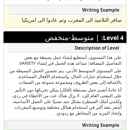
ﺳﺎﻓﺮ اﻟﺘﻼﻣﯿﺬ اﻟﻰ اﻟﻤﻐﺮب وﺛﻢ ﻋﺎدوا اﻟﻰ اﻣﺮﯾﻜﯿﺎ
|
متوسط-منخفض
Level 4:
على هذا المستوى، أستطيع إنشاء جمل بسيطة مع بعض
التفاصيل المضافة؛ تساعد هذه الجمل في إنشاء VARIETY.
على المستوى المتوسط الأدنى، يتم تحسين الجمل البسيطة من
خلال استخدام عبارات الحال، واستخدام الأفعال المساعدة،
بالإضافة إلى بعض الظروف ومجموعة متنوعة من الصفات.
أنا عادةً أنشئ جمل مستقلة (أفكار) يمكن تحريكها دون التأثير
على المعنى العام للرد. لا يزال هناك عدد من الأخطاء في ردي،
ولكنني أملك السيطرة بشكل جيد نسبيًا على الجمل الأساسية.
أشعر بثقة أكبر في استخدام هياكل مختلفة وتوسيع المفردات
واتخاذ المزيد من المخاطر مع ردودي.