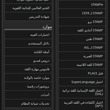
STAMPe
الختم العالمي للثنائية اللغوية
STAMP لـ CEFR
شهادة التدريس
STAMP برو
موارد
STAMP أحادي اللغة
اختبارات العينة
STAMP طبي
دلائل المستخدم
STAMP لـ ASL
أمثلة الكتابة
STAMP للعبرية
دروس فيديو
STAMP للغة اللاتينية
قاموس مهارة اللغة
قبل PLACE
موارد خاصة بالولاية
اختبار SuperLanguage
بروشورات رقمية
اختبار اللغة الإسبانية كلغة تراثية
(SHL)
أحداث
اختبار الكفاءة في اللغة العربية
تحديثات صيانة النظام
(APT)