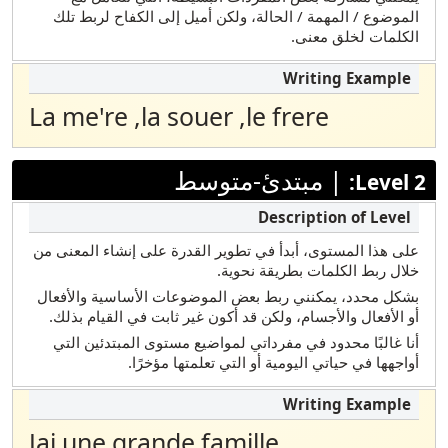
ماراثي
الموضوع / المهمة / الحالة، ولكن أميل إلى الكفاح لربط تلك
الكلمات لخلق معنى.
مارشاليز
بولندي
La me're ,la souer ,le frere
البرتغالية (البرازيلية)
روسي
|
مبتدئ-متوسط
Level 2:
ساموان
الصومالية ماي ماي
الصومالي ماذا
على هذا المستوى، أبدأ في تطوير القدرة على إنشاء المعنى من
خلال ربط الكلمات بطريقة نحوية.
الإسبانية
بشكل محدد، يمكنني ربط بعض الموضوعات الأساسية والأفعال
أو الأفعال والأجسام، ولكن قد أكون غير ثابت في القيام بذلك.
تاميل
أنا غالبًا محدود في مفرداتي لمواضيع مستوى المبتدئين التي
تيلوغو
أواجهها في حياتي اليومية أو التي تعلمتها مؤخرًا.
تركي
أردو
Jai une grande famille.