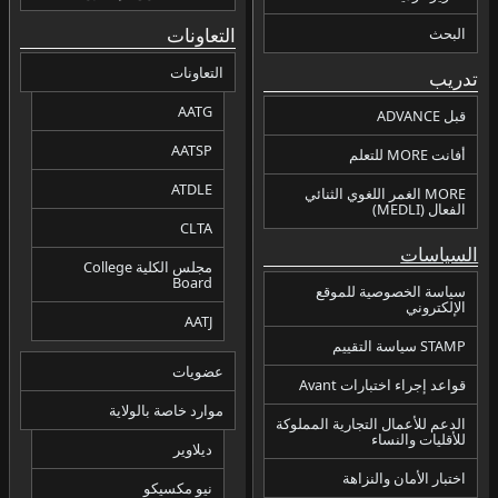
التعاونات
البحث
التعاونات
تدريب
AATG
قبل ADVANCE
AATSP
أفانت MORE للتعلم
ATDLE
MORE الغمر اللغوي الثنائي
الفعال (MEDLI)
CLTA
السياسات
مجلس الكلية College
Board
سياسة الخصوصية للموقع
الإلكتروني
AATJ
STAMP سياسة التقييم
عضويات
قواعد إجراء اختبارات Avant
موارد خاصة بالولاية
الدعم للأعمال التجارية المملوكة
للأقليات والنساء
ديلاوير
اختبار الأمان والنزاهة
نيو مكسيكو