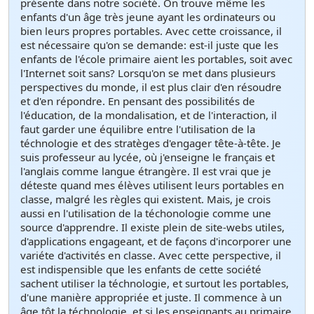
présente dans notre société. On trouve même les
enfants d'un âge très jeune ayant les ordinateurs ou
bien leurs propres portables. Avec cette croissance, il
est nécessaire qu'on se demande: est-il juste que les
enfants de l'école primaire aient les portables, soit avec
l'Internet soit sans? Lorsqu'on se met dans plusieurs
perspectives du monde, il est plus clair d'en résoudre
et d'en répondre. En pensant des possibilités de
l'éducation, de la mondalisation, et de l'interaction, il
faut garder une équilibre entre l'utilisation de la
téchnologie et des stratèges d'engager tête-à-tête. Je
suis professeur au lycée, où j'enseigne le français et
l'anglais comme langue étrangère. Il est vrai que je
déteste quand mes élèves utilisent leurs portables en
classe, malgré les règles qui existent. Mais, je crois
aussi en l'utilisation de la téchonologie comme une
source d'apprendre. Il existe plein de site-webs utiles,
d'applications engageant, et de façons d'incorporer une
variéte d'activités en classe. Avec cette perspective, il
est indispensible que les enfants de cette société
sachent utiliser la téchnologie, et surtout les portables,
d'une manière appropriée et juste. Il commence à un
âge tôt la téchnologie, et si les enseignants au primaire