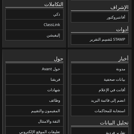
التكاملات
الإشراف
ذكي
أفانتبروكتور
ClassLink
أدوات
إليفيشن
STAMP مُقسِم التقرير
أخبار
حول
مدونة
حول Avant
بيانات صحفية
فريقنا
أفانت في الإعلام
شهادات
انضم إلى قائمة البريد
وظائف
استجابة للمحاكمات
المقيمون والتقييم
الثقة والامتثال
تحليل البيانات
تعليقات الموقع الإلكتروني
تقارير فردية