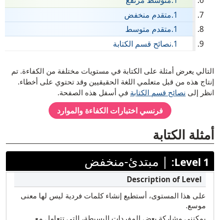
متوسط مرتفع
متقدم منخفض
تشيكي
متقدم متوسط
الإنجليزية
نصائح قسم الكتابة
الفلبينية (تاغالوغ)
فرنسي
[ snippet shortcode: Writing Examples Text ]
التالي يعرض أمثلة على الكتابة في مستويات مختلفة من الكفاءة. تم
ألماني
إنتاج هذه من قبل متعلمي اللغة الحقيقيين وقد تحتوي على أخطاء.
انظر إلى
نصائح قسم الكتابة
في أسفل هذه الصفحة.
الكريول الهايتي
فرنسي
اختبارات الكفاءة والموارد
عبري
هندي
أمثلة الكتابة
همونغ
|
مبتدئ-منخفض
Level 1:
إيلوكانو
إيطالي
اليابانية
على هذا المستوى، أستطيع إنشاء كلمات فردية ليس لها معنى
موسع.
كوري
يمكنني مشاركة بعض المفردات البسيطة، التي تتعامل مع