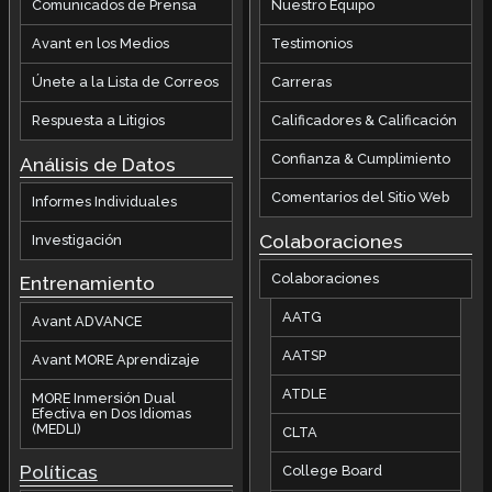
Comunicados de Prensa
Nuestro Equipo
Avant en los Medios
Testimonios
Únete a la Lista de Correos
Carreras
Respuesta a Litigios
Calificadores & Calificación
Confianza & Cumplimiento
Análisis de Datos
Comentarios del Sitio Web
Informes Individuales
Colaboraciones
Investigación
Colaboraciones
Entrenamiento
AATG
Avant ADVANCE
AATSP
Avant MORE Aprendizaje
ATDLE
MORE Inmersión Dual
Efectiva en Dos Idiomas
(MEDLI)
CLTA
Políticas
College Board