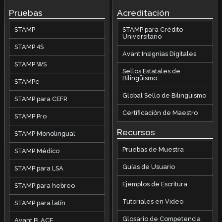
Pruebas
Acreditación
STAMP
STAMP para Crédito
Universitario
STAMP 4S
Avant Insignias Digitales
STAMP WS
Sellos Estatales de
Bilingüismo
STAMPe
Global Sello de Bilingüismo
STAMP para CEFR
Certificación de Maestro
STAMP Pro
Recursos
STAMP Monolingual
Pruebas de Muestra
STAMP Médico
Guías de Usuario
STAMP para LSA
Ejemplos de Escritura
STAMP para hebreo
Tutoriales en Video
STAMP para latín
Glosario de Competencia
Avant PLACE