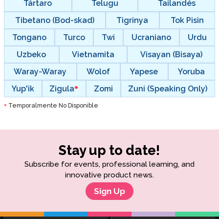
Tártaro
Telugu
Tailandés
Tibetano (Bod-skad)
Tigrinya
Tok Pisin
Tongano
Turco
Twi
Ucraniano
Urdu
Uzbeko
Vietnamita
Visayan (Bisaya)
Waray-Waray
Wolof
Yapese
Yoruba
Yup'ik
Zigula
Zomi
Zuni (Speaking Only)
Temporalmente No Disponible
*
Stay up to date!
Subscribe for events, professional learning, and
innovative product news.
Sign Up