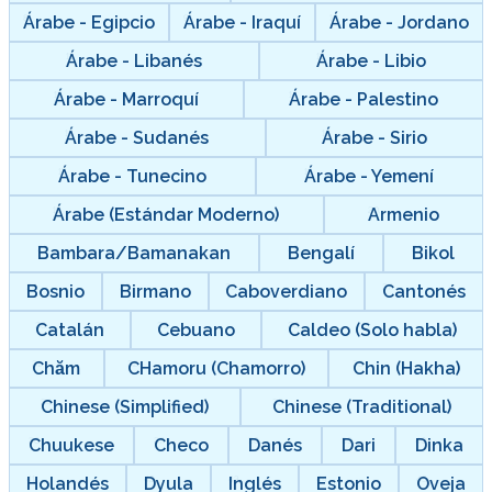
Árabe - Egipcio
Árabe - Iraquí
Árabe - Jordano
Árabe - Libanés
Árabe - Libio
Árabe - Marroquí
Árabe - Palestino
Árabe - Sudanés
Árabe - Sirio
Árabe - Tunecino
Árabe - Yemení
Árabe (Estándar Moderno)
Armenio
Bambara/Bamanakan
Bengalí
Bikol
Bosnio
Birmano
Caboverdiano
Cantonés
Catalán
Cebuano
Caldeo (Solo habla)
Chăm
CHamoru (Chamorro)
Chin (Hakha)
Chinese (Simplified)
Chinese (Traditional)
Chuukese
Checo
Danés
Dari
Dinka
Holandés
Dyula
Inglés
Estonio
Oveja