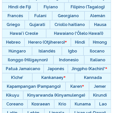
Hindi de Fiji
Fiyiano
Filipino (Tagalog)
Francés
Fulani
Georgiano
Alemán
Griego
Gujarati
Criollo haitiano
Hausa
Hawaiʻi Creole
Hawaiano (‘Ōlelo Hawai’i)
Hebreo
Herero (Otjiherero)
Hindi
Hmong
Húngaro
Islandés
Igbo
Ilocano
Ilonggo (Hiligaynon)
Indonesio
Italiano
Patuá Jamaicano
Japonés
Jingpho (Kachin)*
K’iche’
Kankanaey
Kannada
Kapampangan (Pampango)
Karen
Jemer
Kikuyu
Kinyarwanda (Kinyamulenge)
Kirundi
Coreano
Kosraean
Krio
Kunama
Lao
Latín
Letón
Lingala
Lisan ud-Dawat