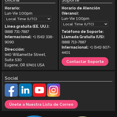
Horario:
Horario de Atención
Lun-Vie
1:00pm
(Verano):
Lun-Vie
1:00pm
Línea gratuita (EE. UU.):
(888) 731-7887
Teléfono de Soporte:
Internacional:
+1 (541) 338-
Llamada Gratuita (US):
9090
(888) 713-7887
Internacional:
+1 (541) 607-
Dirección:
4401
940 Willamette Street,
Suite 530
Contactar Soporte
Eugene, OR 97401 USA
Social
Únete a Nuestra Lista de Correo