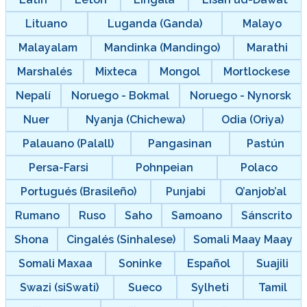
Lituano
Luganda (Ganda)
Malayo
Malayalam
Mandinka (Mandingo)
Marathi
Marshalés
Mixteca
Mongol
Mortlockese
Nepalí
Noruego - Bokmal
Noruego - Nynorsk
Nuer
Nyanja (Chichewa)
Odia (Oriya)
Palauano (Palall)
Pangasinan
Pastún
Persa-Farsi
Pohnpeian
Polaco
Portugués (Brasileño)
Punjabi
Q’anjob’al
Rumano
Ruso
Saho
Samoano
Sánscrito
Shona
Cingalés (Sinhalese)
Somali Maay Maay
Somali Maxaa
Soninke
Español
Suajili
Swazi (siSwati)
Sueco
Sylheti
Tamil