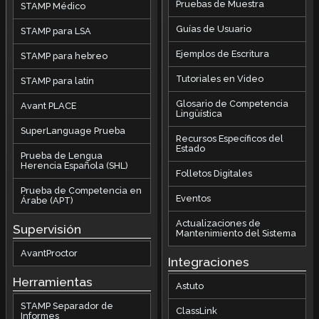
Pruebas de Muestra
STAMP Médico
Guías de Usuario
STAMP para LSA
Ejemplos de Escritura
STAMP para hebreo
Tutoriales en Video
STAMP para latín
Glosario de Competencia
Avant PLACE
Lingüística
SuperLanguage Prueba
Recursos Específicos del
Estado
Prueba de Lengua
Herencia Española (SHL)
Folletos Digitales
Prueba de Competencia en
Eventos
Árabe (APT)
Actualizaciones de
Supervisión
Mantenimiento del Sistema
AvantProctor
Integraciones
Herramientas
Astuto
STAMP Separador de
ClassLink
Informes