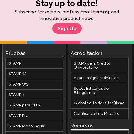
Stay up to date!
Subscribe for events, professional learning, and
innovative product news.
Sign Up
Pruebas
Acreditación
STAMP
STAMP para Crédito
Universitario
STAMP 4S
Avant Insignias Digitales
STAMP WS
Sellos Estatales de
Bilingüismo
STAMPe
Global Sello de Bilingüismo
STAMP para CEFR
Certificación de Maestro
STAMP Pro
Recursos
STAMP Monolingual