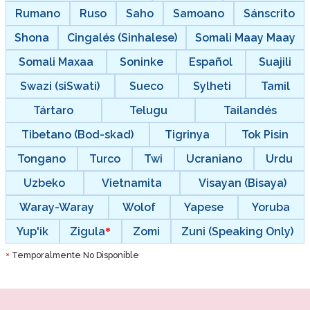
Rumano
Ruso
Saho
Samoano
Sánscrito
Shona
Cingalés (Sinhalese)
Somali Maay Maay
Somali Maxaa
Soninke
Español
Suajili
Swazi (siSwati)
Sueco
Sylheti
Tamil
Tártaro
Telugu
Tailandés
Tibetano (Bod-skad)
Tigrinya
Tok Pisin
Tongano
Turco
Twi
Ucraniano
Urdu
Uzbeko
Vietnamita
Visayan (Bisaya)
Waray-Waray
Wolof
Yapese
Yoruba
Yup'ik
Zigula
Zomi
Zuni (Speaking Only)
Temporalmente No Disponible
*