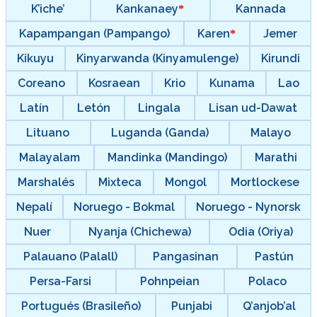
K’iche’
Kankanaey
Kannada
Kapampangan (Pampango)
Karen
Jemer
Kikuyu
Kinyarwanda (Kinyamulenge)
Kirundi
Coreano
Kosraean
Krio
Kunama
Lao
Latín
Letón
Lingala
Lisan ud-Dawat
Lituano
Luganda (Ganda)
Malayo
Malayalam
Mandinka (Mandingo)
Marathi
Marshalés
Mixteca
Mongol
Mortlockese
Nepalí
Noruego - Bokmal
Noruego - Nynorsk
Nuer
Nyanja (Chichewa)
Odia (Oriya)
Palauano (Palall)
Pangasinan
Pastún
Persa-Farsi
Pohnpeian
Polaco
Portugués (Brasileño)
Punjabi
Q’anjob’al