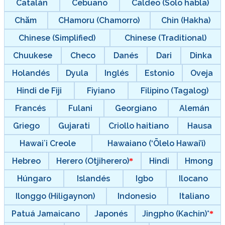
Catalán
Cebuano
Caldeo (Solo habla)
Chăm
CHamoru (Chamorro)
Chin (Hakha)
Chinese (Simplified)
Chinese (Traditional)
Chuukese
Checo
Danés
Dari
Dinka
Holandés
Dyula
Inglés
Estonio
Oveja
Hindi de Fiji
Fiyiano
Filipino (Tagalog)
Francés
Fulani
Georgiano
Alemán
Griego
Gujarati
Criollo haitiano
Hausa
Hawaiʻi Creole
Hawaiano (‘Ōlelo Hawai’i)
Hebreo
Herero (Otjiherero)
Hindi
Hmong
Húngaro
Islandés
Igbo
Ilocano
Ilonggo (Hiligaynon)
Indonesio
Italiano
Patuá Jamaicano
Japonés
Jingpho (Kachin)*