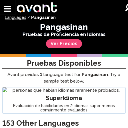
Skip to main content
Languages
/
Pangasinan
Pangasinan
Pruebas de Proficiencia en Idiomas
Ver Precios
Pruebas Disponibles
Avant provides
1
language test for
Pangasinan
. Try a
sample test below.
SuperIdioma
Evaluación de habilidades en 2 idiomas super menos
comúnmente evaluados
153
Other Languages