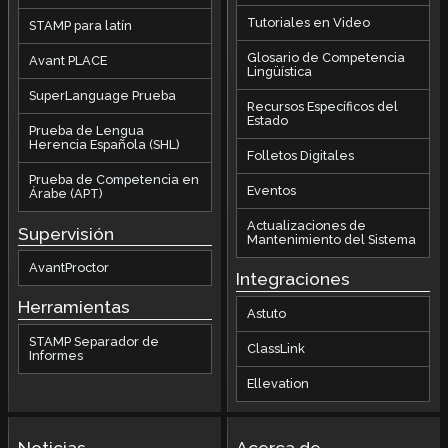
Tutoriales en Video
STAMP para latín
Glosario de Competencia
Avant PLACE
Lingüística
SuperLanguage Prueba
Recursos Específicos del
Estado
Prueba de Lengua
Herencia Española (SHL)
Folletos Digitales
Prueba de Competencia en
Eventos
Árabe (APT)
Actualizaciones de
Supervisión
Mantenimiento del Sistema
AvantProctor
Integraciones
Herramientas
Astuto
STAMP Separador de
ClassLink
Informes
Ellevation
Noticias
Acerca de