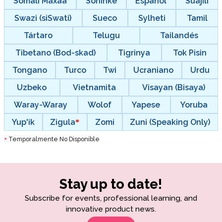
Somali Maxaa
Soninke
Español
Suajili
Swazi (siSwati)
Sueco
Sylheti
Tamil
Tártaro
Telugu
Tailandés
Tibetano (Bod-skad)
Tigrinya
Tok Pisin
Tongano
Turco
Twi
Ucraniano
Urdu
Uzbeko
Vietnamita
Visayan (Bisaya)
Waray-Waray
Wolof
Yapese
Yoruba
Yup'ik
Zigula
Zomi
Zuni (Speaking Only)
Temporalmente No Disponible
*
Stay up to date!
Subscribe for events, professional learning, and
innovative product news.