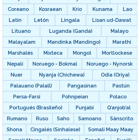
Coreano
Kosraean
Krio
Kunama
Lao
Latín
Letón
Lingala
Lisan ud-Dawat
Lituano
Luganda (Ganda)
Malayo
Malayalam
Mandinka (Mandingo)
Marathi
Marshalés
Mixteca
Mongol
Mortlockese
Nepalí
Noruego - Bokmal
Noruego - Nynorsk
Nuer
Nyanja (Chichewa)
Odia (Oriya)
Palauano (Palall)
Pangasinan
Pastún
Persa-Farsi
Pohnpeian
Polaco
Portugués (Brasileño)
Punjabi
Q’anjob’al
Rumano
Ruso
Saho
Samoano
Sánscrito
Shona
Cingalés (Sinhalese)
Somali Maay Maay