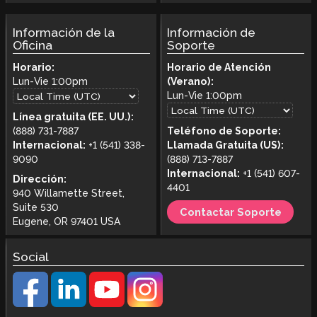
Información de la
Información de
Oficina
Soporte
Horario:
Horario de Atención
Lun-Vie
1:00pm
(Verano):
Lun-Vie
1:00pm
Línea gratuita (EE. UU.):
(888) 731-7887
Teléfono de Soporte:
Internacional:
+1 (541) 338-
Llamada Gratuita (US):
9090
(888) 713-7887
Internacional:
+1 (541) 607-
Dirección:
4401
940 Willamette Street,
Suite 530
Contactar Soporte
Eugene, OR 97401 USA
Social