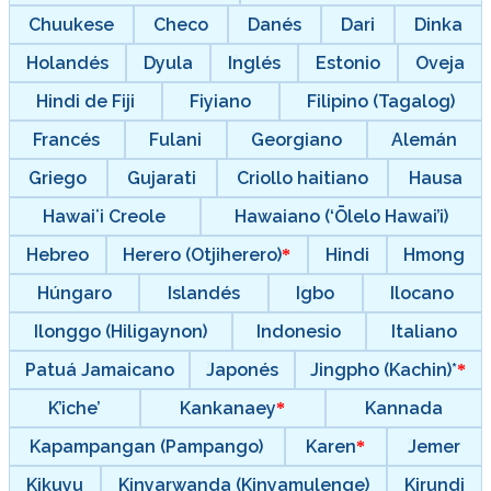
Chuukese
Checo
Danés
Dari
Dinka
Holandés
Dyula
Inglés
Estonio
Oveja
Hindi de Fiji
Fiyiano
Filipino (Tagalog)
Francés
Fulani
Georgiano
Alemán
Griego
Gujarati
Criollo haitiano
Hausa
Hawaiʻi Creole
Hawaiano (‘Ōlelo Hawai’i)
Hebreo
Herero (Otjiherero)
Hindi
Hmong
Húngaro
Islandés
Igbo
Ilocano
Ilonggo (Hiligaynon)
Indonesio
Italiano
Patuá Jamaicano
Japonés
Jingpho (Kachin)*
K’iche’
Kankanaey
Kannada
Kapampangan (Pampango)
Karen
Jemer
Kikuyu
Kinyarwanda (Kinyamulenge)
Kirundi