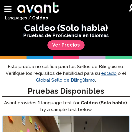
Skip to main content
Languages
/
Caldeo
Caldeo (Solo habla)
Pruebas de Proficiencia en Idiomas
Ver Precios
Esta prueba no califica para los Sellos de Bilingüismo.
Verifique los requisitos de habilidad para su
estado
o el
Global Sello de Bilingüismo
.
Pruebas Disponibles
Avant provides
1
language test for
Caldeo (Solo habla)
.
Try a sample test below.