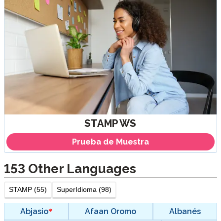
STAMP WS
Prueba de Muestra
153
Other Languages
STAMP (55)
SuperIdioma (98)
Abjasio
Afaan Oromo
Albanés