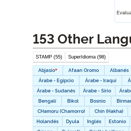
Supervisión Remota
Evalu
Solicita una Revisión
153
Other Lang
STAMP (55)
SuperIdioma (98)
Abjasio
Afaan Oromo
Albanés
Árabe - Egipcio
Árabe - Iraquí
Á
Árabe - Sudanés
Árabe - Sirio
Árab
Bengalí
Bikol
Bosnio
Birma
CHamoru (Chamorro)
Chin (Hakha)
Holandés
Dyula
Inglés
Estonio