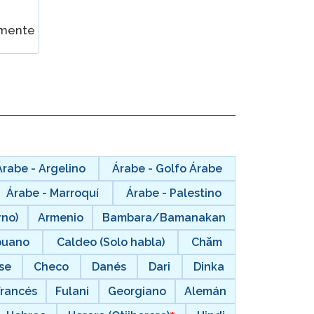
ClassLink Onboarding
nmente
Incorporación Inteligente
STAMP Gestión de Grupos
Árabe - Argelino
Árabe - Golfo Árabe
Árabe - Marroquí
Árabe - Palestino
rno)
Armenio
Bambara/Bamanakan
buano
Caldeo (Solo habla)
Chăm
se
Checo
Danés
Dari
Dinka
Francés
Fulani
Georgiano
Alemán