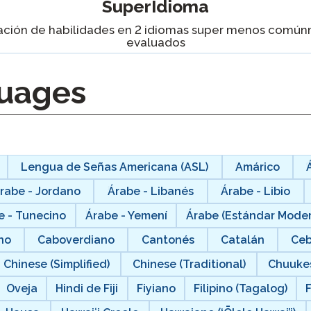
SuperIdioma
Podcast
STAMP para LSA
ación de habilidades en 2 idiomas super menos comú
evaluados
Blog
STAMP para hebreo
Eventos
uages
STAMP para latín
Lengua de Señas Americana (ASL)
Amárico
rabe - Jordano
Árabe - Libanés
Árabe - Libio
e - Tunecino
Árabe - Yemení
Árabe (Estándar Mode
no
Caboverdiano
Cantonés
Catalán
Ce
Chinese (Simplified)
Chinese (Traditional)
Chuuke
Oveja
Hindi de Fiji
Fiyiano
Filipino (Tagalog)