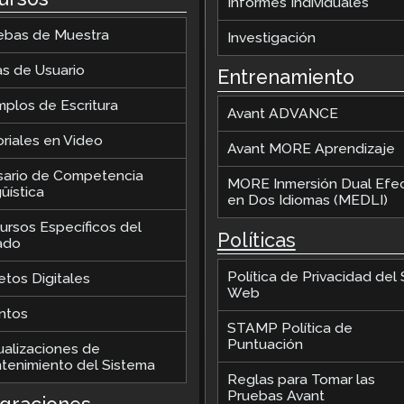
Informes Individuales
ebas de Muestra
Investigación
as de Usuario
Entrenamiento
mplos de Escritura
Avant ADVANCE
oriales en Video
Avant MORE Aprendizaje
sario de Competencia
MORE Inmersión Dual Efec
üística
en Dos Idiomas (MEDLI)
ursos Específicos del
Políticas
ado
Política de Privacidad del S
etos Digitales
Web
ntos
STAMP Política de
Puntuación
ualizaciones de
tenimiento del Sistema
Reglas para Tomar las
Pruebas Avant