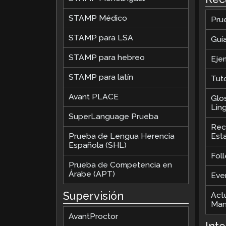
STAMP Médico
Pru
STAMP para LSA
Guí
STAMP para hebreo
Eje
STAMP para latín
Tut
Avant PLACE
Glo
Ling
SuperLanguage Prueba
Rec
Prueba de Lengua Herencia
Est
Española (SHL)
Foll
Prueba de Competencia en
Árabe (APT)
Eve
Supervisión
Act
Man
AvantProctor