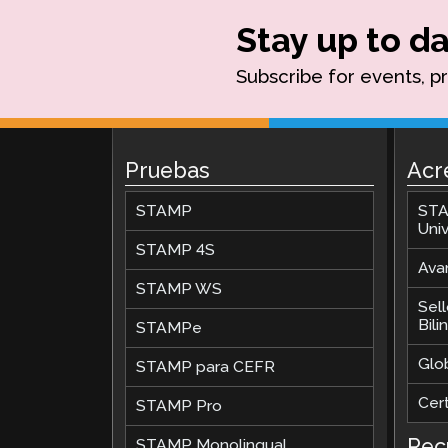
Stay up to da
Subscribe for events, p
Pruebas
Acr
STAMP
STA
Univ
STAMP 4S
Avan
STAMP WS
Sel
Bil
STAMPe
Glob
STAMP para CEFR
Cer
STAMP Pro
Rec
STAMP Monolingual