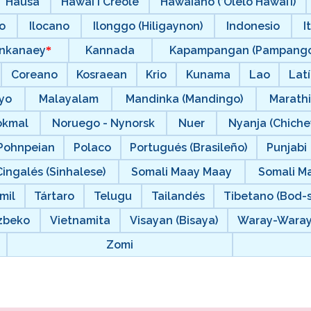
Hausa
Hawaiʻi Creole
Hawaiano (‘Ōlelo Hawai’i)
o
Ilocano
Ilonggo (Hiligaynon)
Indonesio
I
nkanaey
Kannada
Kapampangan (Pampango
Coreano
Kosraean
Krio
Kunama
Lao
Lat
yo
Malayalam
Mandinka (Mandingo)
Marath
okmal
Noruego - Nynorsk
Nuer
Nyanja (Chich
Pohnpeian
Polaco
Portugués (Brasileño)
Punjabi
Cingalés (Sinhalese)
Somali Maay Maay
Somali M
mil
Tártaro
Telugu
Tailandés
Tibetano (Bod-
zbeko
Vietnamita
Visayan (Bisaya)
Waray-Wara
Zomi