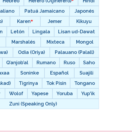
Hebreo
Herero (Otjiherero)
Hindi
taliano
Patuá Jamaicano
Japonés
)
Karen
Jemer
Kikuyu
ín
Letón
Lingala
Lisan ud-Dawat
i
Marshalés
Mixteca
Mongol
ewa)
Odia (Oriya)
Palauano (Palall)
Q’anjob’al
Rumano
Ruso
Saho
axaa
Soninke
Español
Suajili
skad)
Tigrinya
Tok Pisin
Tongano
y
Wolof
Yapese
Yoruba
Yup'ik
Zuni (Speaking Only)