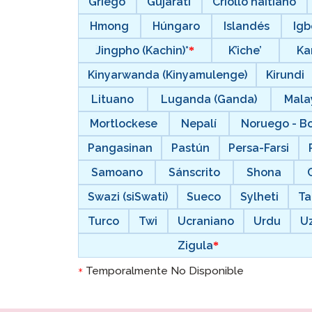
Griego
Gujarati
Criollo haitiano
Hmong
Húngaro
Islandés
Igb
Jingpho (Kachin)*
K’iche’
Ka
Kinyarwanda (Kinyamulenge)
Kirundi
Lituano
Luganda (Ganda)
Mala
Mortlockese
Nepalí
Noruego - B
Pangasinan
Pastún
Persa-Farsi
Samoano
Sánscrito
Shona
Swazi (siSwati)
Sueco
Sylheti
Ta
Turco
Twi
Ucraniano
Urdu
U
Zigula
Temporalmente No Disponible
*