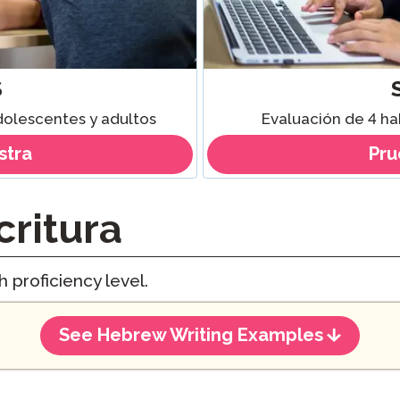
S
Evaluación de 4 ha
dolescentes y adultos
stra
Pru
critura
 proficiency level.
See Hebrew Writing Examples