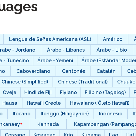
uages
Lengua de Señas Americana (ASL)
Amárico
rabe - Jordano
Árabe - Libanés
Árabe - Libio
e - Tunecino
Árabe - Yemení
Árabe (Estándar Mode
no
Caboverdiano
Cantonés
Catalán
Ce
Chinese (Simplified)
Chinese (Traditional)
Chuuke
Oveja
Hindi de Fiji
Fiyiano
Filipino (Tagalog)
Hausa
Hawaiʻi Creole
Hawaiano (‘Ōlelo Hawai’i)
o
Ilocano
Ilonggo (Hiligaynon)
Indonesio
I
nkanaey
Kannada
Kapampangan (Pampango
Coreano
Kosraean
Krio
Kunama
Lao
Lat