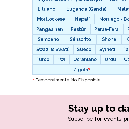
Lituano
Luganda (Ganda)
Mala
Mortlockese
Nepalí
Noruego - B
Pangasinan
Pastún
Persa-Farsi
Samoano
Sánscrito
Shona
Swazi (siSwati)
Sueco
Sylheti
Ta
Turco
Twi
Ucraniano
Urdu
U
Zigula
Temporalmente No Disponible
*
Stay up to da
Subscribe for events, p