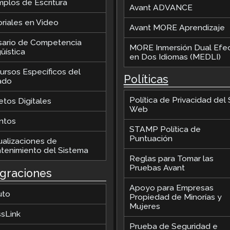
mplos de Escritura
Avant ADVANCE
oriales en Video
Avant MORE Aprendizaje
sario de Competencia
MORE Inmersión Dual Efec
üística
en Dos Idiomas (MEDLI)
ursos Específicos del
Políticas
ado
Política de Privacidad del S
etos Digitales
Web
ntos
STAMP Política de
Puntuación
ualizaciones de
tenimiento del Sistema
Reglas para Tomar las
Pruebas Avant
egraciones
Apoyo para Empresas
uto
Propiedad de Minorías y
Mujeres
ssLink
Prueba de Seguridad e