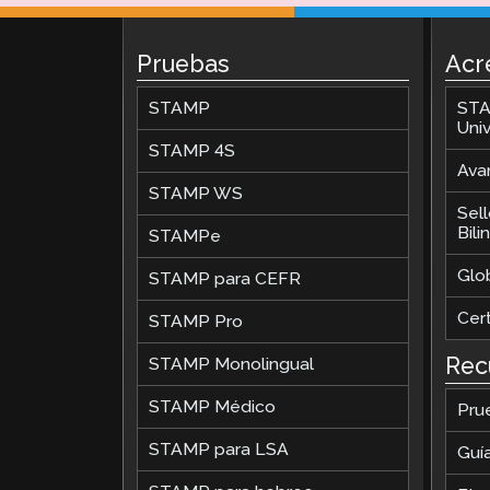
Pruebas
Acr
STAMP
STA
Univ
STAMP 4S
Avan
STAMP WS
Sel
Bil
STAMPe
Glob
STAMP para CEFR
Cer
STAMP Pro
Rec
STAMP Monolingual
STAMP Médico
Pru
STAMP para LSA
Guí