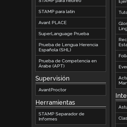
STAMP para hebreo
Eje
STAMP para latín
Tut
Avant PLACE
Glo
Ling
SuperLanguage Prueba
Rec
Prueba de Lengua Herencia
Est
Española (SHL)
Foll
Prueba de Competencia en
Árabe (APT)
Eve
Supervisión
Act
Man
AvantProctor
Int
Herramientas
Ast
STAMP Separador de
Cla
Informes