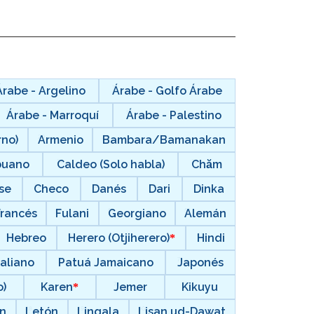
Árabe - Argelino
Árabe - Golfo Árabe
Árabe - Marroquí
Árabe - Palestino
rno)
Armenio
Bambara/Bamanakan
buano
Caldeo (Solo habla)
Chăm
se
Checo
Danés
Dari
Dinka
Francés
Fulani
Georgiano
Alemán
Hebreo
Herero (Otjiherero)
Hindi
taliano
Patuá Jamaicano
Japonés
)
Karen
Jemer
Kikuyu
ín
Letón
Lingala
Lisan ud-Dawat