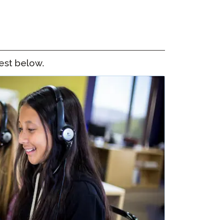
ClassLink Onboarding
Incorporación Inteligente
STAMP Gestión de Grupos
test below.