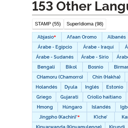
153
Other Lang
STAMP (55)
SuperIdioma (98)
Abjasio
Afaan Oromo
Albanés
Árabe - Egipcio
Árabe - Iraquí
Á
Árabe - Sudanés
Árabe - Sirio
Árab
Bengalí
Bikol
Bosnio
Birma
CHamoru (Chamorro)
Chin (Hakha)
Holandés
Dyula
Inglés
Estonio
Griego
Gujarati
Criollo haitiano
Hmong
Húngaro
Islandés
Igb
Jingpho (Kachin)*
K’iche’
Ka
Kinyarwanda (Kinyamulenge)
Kirundi