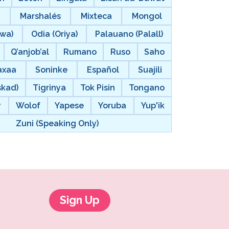
i
Marshalés
Mixteca
Mongol
ewa)
Odia (Oriya)
Palauano (Palall)
Q’anjob’al
Rumano
Ruso
Saho
axaa
Soninke
Español
Suajili
skad)
Tigrinya
Tok Pisin
Tongano
y
Wolof
Yapese
Yoruba
Yup'ik
Zuni (Speaking Only)
Sign Up