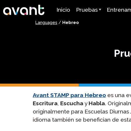
Skip to main content
Inicio
Pruebas
Entrena
Languages
/
Hebreo
Resumen de la Prueba
Avant AD
STAMP
Avant MOR
PLACE
Mira Apre
Pru
Idiomas
SuperLanguage Prueba
Certifica
Prueba de Lengua
Herencia Española (SHL
Tutoriale
Avant STAMP para Hebreo
es una ev
Prueba de Competenci
Guías de 
Árabe (APT)
Escritura
,
Escucha
y
Habla
. Origina
originalmente para Escuelas Diurnas 
Precios
idioma también se benefician de es
Prueba de Idiomas