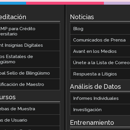
editación
Noticias
MP para Crédito
Blog
ersitario
Comunicados de Prensa
t Insignias Digitales
Avant en los Medios
los Estatales de
ingüismo
Únete a la Lista de Correo
al Sello de Bilingüismo
Respuesta a Litigios
tificación de Maestro
Análisis de Datos
ursos
Informes Individuales
ebas de Muestra
Investigación
as de Usuario
Entrenamiento