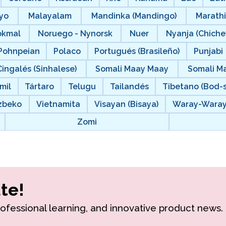
yo
Malayalam
Mandinka (Mandingo)
Marath
okmal
Noruego - Nynorsk
Nuer
Nyanja (Chich
Pohnpeian
Polaco
Portugués (Brasileño)
Punjabi
Cingalés (Sinhalese)
Somali Maay Maay
Somali M
mil
Tártaro
Telugu
Tailandés
Tibetano (Bod-
zbeko
Vietnamita
Visayan (Bisaya)
Waray-Wara
Zomi
te!
rofessional learning, and innovative product news.