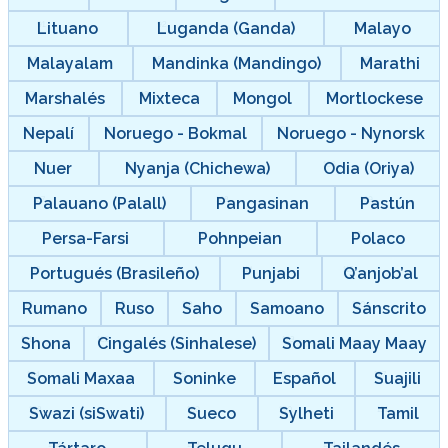
Lituano
Luganda (Ganda)
Malayo
Malayalam
Mandinka (Mandingo)
Marathi
Marshalés
Mixteca
Mongol
Mortlockese
Nepalí
Noruego - Bokmal
Noruego - Nynorsk
Nuer
Nyanja (Chichewa)
Odia (Oriya)
Palauano (Palall)
Pangasinan
Pastún
Persa-Farsi
Pohnpeian
Polaco
Portugués (Brasileño)
Punjabi
Q’anjob’al
Rumano
Ruso
Saho
Samoano
Sánscrito
Shona
Cingalés (Sinhalese)
Somali Maay Maay
Somali Maxaa
Soninke
Español
Suajili
Swazi (siSwati)
Sueco
Sylheti
Tamil