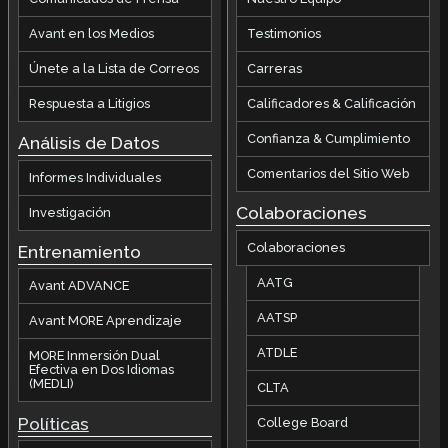
Avant en los Medios
Testimonios
Únete a la Lista de Correos
Carreras
Respuesta a Litigios
Calificadores & Calificación
Confianza & Cumplimiento
Análisis de Datos
Comentarios del Sitio Web
Informes Individuales
Colaboraciones
Investigación
Colaboraciones
Entrenamiento
AATG
Avant ADVANCE
AATSP
Avant MORE Aprendizaje
ATDLE
MORE Inmersión Dual
Efectiva en Dos Idiomas
(MEDLI)
CLTA
Políticas
College Board