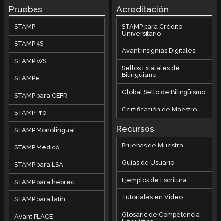
Pruebas
Acreditación
STAMP
STAMP para Crédito
Universitario
STAMP 4S
Avant Insignias Digitales
STAMP WS
Sellos Estatales de
Bilingüismo
STAMPe
Global Sello de Bilingüismo
STAMP para CEFR
Certificación de Maestro
STAMP Pro
Recursos
STAMP Monolingual
Pruebas de Muestra
STAMP Médico
Guías de Usuario
STAMP para LSA
Ejemplos de Escritura
STAMP para hebreo
Tutoriales en Video
STAMP para latín
Glosario de Competencia
Avant PLACE