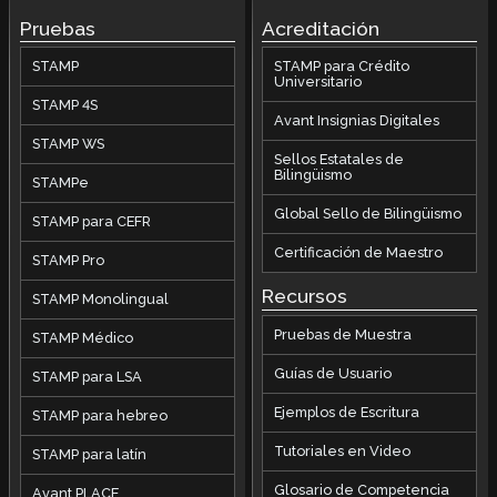
Pruebas
Acreditación
STAMP
STAMP para Crédito
Universitario
STAMP 4S
Avant Insignias Digitales
STAMP WS
Sellos Estatales de
Bilingüismo
STAMPe
Global Sello de Bilingüismo
STAMP para CEFR
Certificación de Maestro
STAMP Pro
Recursos
STAMP Monolingual
Pruebas de Muestra
STAMP Médico
Guías de Usuario
STAMP para LSA
Ejemplos de Escritura
STAMP para hebreo
Tutoriales en Video
STAMP para latín
Glosario de Competencia
Avant PLACE