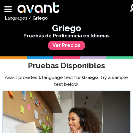
Skip to main content
Languages
/
Griego
Griego
Pruebas de Proficiencia en Idiomas
Ver Precios
Pruebas Disponibles
Avant provides
1
language test for
Griego
. Try a sample
test below.