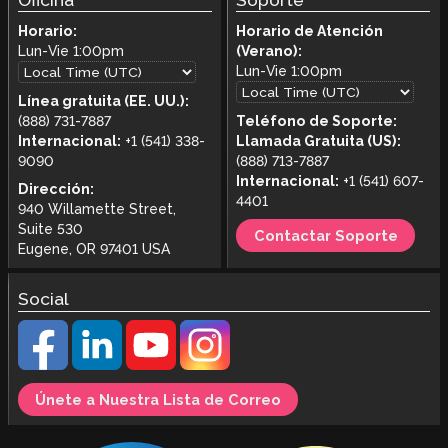
Horario:
Horario de Atención
Lun-Vie
1:00pm
(Verano):
Lun-Vie
1:00pm
Línea gratuita (EE. UU.):
(888) 731-7887
Teléfono de Soporte:
Internacional:
+1 (541) 338-
Llamada Gratuita (US):
9090
(888) 713-7887
Internacional:
+1 (541) 607-
Dirección:
4401
940 Willamette Street,
Suite 530
Contactar Soporte
Eugene, OR 97401 USA
Social
Únete a Nuestra Lista de Correo