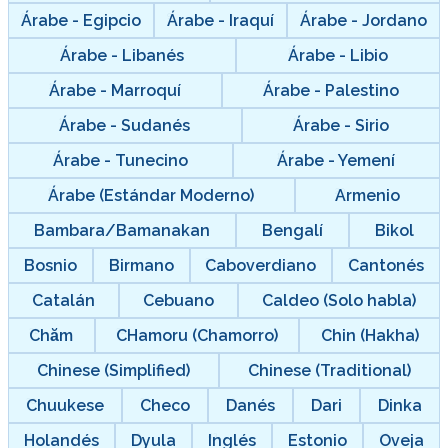
Árabe - Egipcio
Árabe - Iraquí
Árabe - Jordano
Árabe - Libanés
Árabe - Libio
Árabe - Marroquí
Árabe - Palestino
Árabe - Sudanés
Árabe - Sirio
Árabe - Tunecino
Árabe - Yemení
Árabe (Estándar Moderno)
Armenio
Bambara/Bamanakan
Bengalí
Bikol
Bosnio
Birmano
Caboverdiano
Cantonés
Catalán
Cebuano
Caldeo (Solo habla)
Chăm
CHamoru (Chamorro)
Chin (Hakha)
Chinese (Simplified)
Chinese (Traditional)
Chuukese
Checo
Danés
Dari
Dinka
Holandés
Dyula
Inglés
Estonio
Oveja