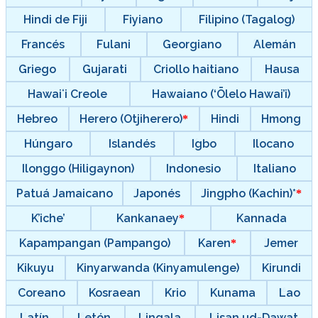
Hindi de Fiji
Fiyiano
Filipino (Tagalog)
Francés
Fulani
Georgiano
Alemán
Griego
Gujarati
Criollo haitiano
Hausa
Hawaiʻi Creole
Hawaiano (‘Ōlelo Hawai’i)
Hebreo
Herero (Otjiherero)
Hindi
Hmong
Húngaro
Islandés
Igbo
Ilocano
Ilonggo (Hiligaynon)
Indonesio
Italiano
Patuá Jamaicano
Japonés
Jingpho (Kachin)*
K’iche’
Kankanaey
Kannada
Kapampangan (Pampango)
Karen
Jemer
Kikuyu
Kinyarwanda (Kinyamulenge)
Kirundi
Coreano
Kosraean
Krio
Kunama
Lao
Latín
Letón
Lingala
Lisan ud-Dawat