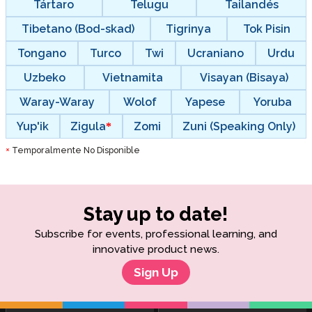
Tártaro
Telugu
Tailandés
Tibetano (Bod-skad)
Tigrinya
Tok Pisin
Tongano
Turco
Twi
Ucraniano
Urdu
Uzbeko
Vietnamita
Visayan (Bisaya)
Waray-Waray
Wolof
Yapese
Yoruba
Yup'ik
Zigula
Zomi
Zuni (Speaking Only)
Temporalmente No Disponible
*
Stay up to date!
Subscribe for events, professional learning, and
innovative product news.
Sign Up