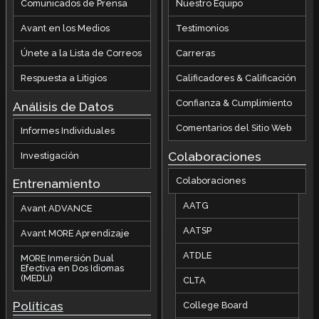
Comunicados de Prensa
Nuestro Equipo
Avant en los Medios
Testimonios
Únete a la Lista de Correos
Carreras
Respuesta a Litigios
Calificadores & Calificación
Confianza & Cumplimiento
Análisis de Datos
Comentarios del Sitio Web
Informes Individuales
Colaboraciones
Investigación
Colaboraciones
Entrenamiento
AATG
Avant ADVANCE
AATSP
Avant MORE Aprendizaje
ATDLE
MORE Inmersión Dual
Efectiva en Dos Idiomas
(MEDLI)
CLTA
Políticas
College Board