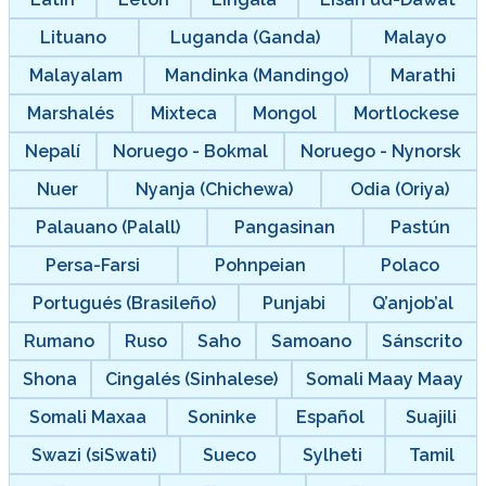
Lituano
Luganda (Ganda)
Malayo
Malayalam
Mandinka (Mandingo)
Marathi
Marshalés
Mixteca
Mongol
Mortlockese
Nepalí
Noruego - Bokmal
Noruego - Nynorsk
Nuer
Nyanja (Chichewa)
Odia (Oriya)
Palauano (Palall)
Pangasinan
Pastún
Persa-Farsi
Pohnpeian
Polaco
Portugués (Brasileño)
Punjabi
Q’anjob’al
Rumano
Ruso
Saho
Samoano
Sánscrito
Shona
Cingalés (Sinhalese)
Somali Maay Maay
Somali Maxaa
Soninke
Español
Suajili
Swazi (siSwati)
Sueco
Sylheti
Tamil