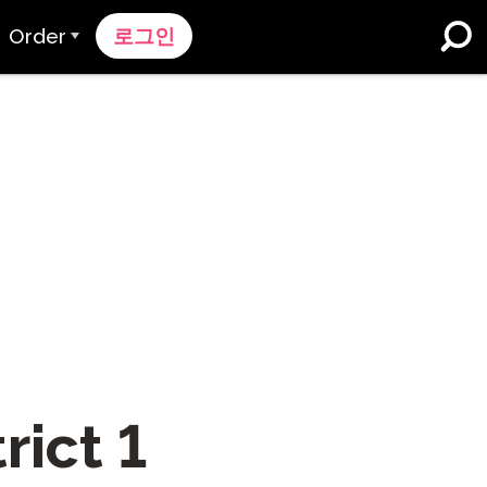
Order
로그인
주문 과정
가격 책정
K-12 학교 및 교육구
듀얼 언어 몰입
견적 요청하기
영어 학습자 프로그램
Contact Sales
고등 교육
지원팀에 문의하세요
직장들
k
rict 1
n
nk 온보딩