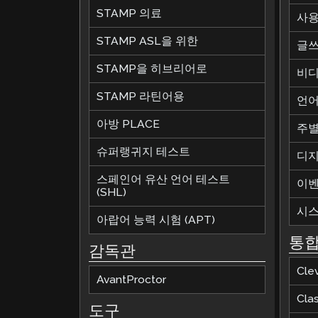
STAMP 의료
사용
STAMP ASL을 위한
글쓰
STAMP을 히브리어로
비디
STAMP 라틴어용
언어
아방 PLACE
주별
슈퍼랭귀지 테스트
디지
스페인어 유산 언어 테스트
이
(SHL)
시스
아랍어 능력 시험 (APT)
통
감독관
Cle
AvantProctor
Cla
도구