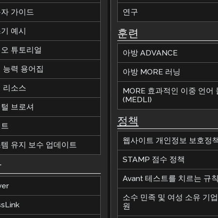
자 가이드
연구
기 예시
훈련
오 튜토리얼
아방 ADVANCE
 능력 용어집
아방 MORE 러닝
 리소스
MORE 효과적인 이중 언어
(MEDLI)
털 브로셔
정책
벤트
웹사이트 개인정보 보호정
템 유지 보수 업데이트
STAMP 점수 정책
합
Avant 테스트를 치르는 규
ver
소수 민족 및 여성 소유 기업
ssLink
원