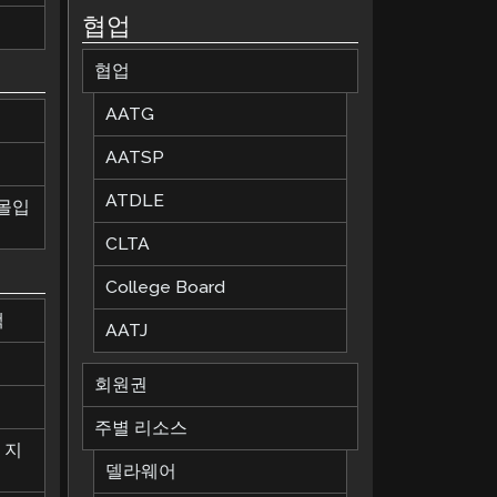
협업
협업
AATG
AATSP
ATDLE
 몰입
CLTA
College Board
책
AATJ
회원권
칙
주별 리소스
 지
델라웨어