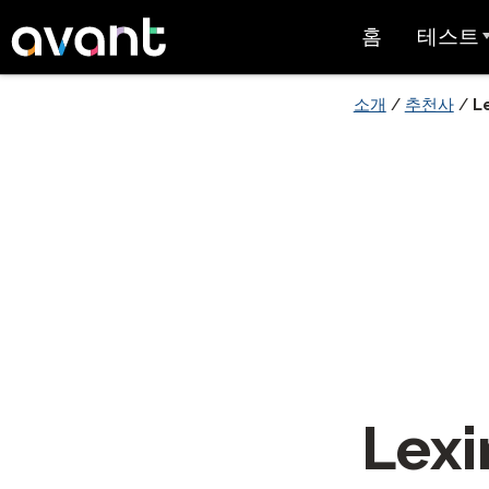
Skip to main content
홈
테스트
테스트 
소개
/
추천사
/
Le
STAMP
PLACE
슈퍼랭귀
스페인어 유
스트
아랍어 능력
가격 책정
Lexi
테스트 