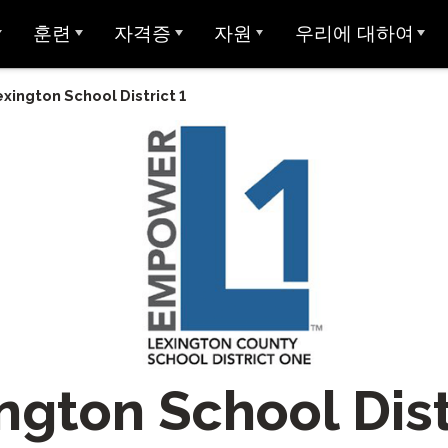
훈련
자격증
자원
우리에 대하여
개요
아방 ADVANCE
STAMP에 대한 대학 학점
샘플 테스트
Avant에 대하여
xington School District 1
아방 MORE 러닝
Avant 디지털 배지
사용자 가이드
우리가 봉사하는 대상
모든 STAMP 테스트
아방 MORE 러닝
STAMP 4S
MEDLI (이중 언어 몰입)
미라 언어 학습
양언어 구사 주 씰
글쓰기 예시
우리 팀
STAMP WS
MORE 학습에 연락하기
지 테스트
교사 자격증
글로벌 양언어 숙달 인증서
STAMP 개인 보고서
평가자 & 평가 등급
STAMPe
산 언어 (SHL) 테
비디오 튜토리얼
연구
커리어
SHL 테스트 디자인
STAMP CEFR을 위한
SHL 테스트 섹션 설명
사용자 가이드
통합
협업
ClassLin
 시험 (APT)
STAMP Pro
Clever
비디오 튜토리얼
신뢰 & 준수
ngton School Dist
STAMP 단일 언어
Ellevatio
숙박 시설
언어
STAMP 의료
ClassLi