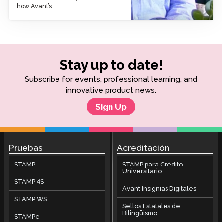
how Avant’s…
Stay up to date!
Subscribe for events, professional learning, and
innovative product news.
Sign Up
Pruebas
Acreditación
STAMP
STAMP para Crédito
Universitario
STAMP 4S
Avant Insignias Digitales
STAMP WS
Sellos Estatales de
Bilingüismo
STAMPe