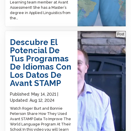
Learning team member at Avant
Assessment! She has a Master’s
degree in Applied Linguistics from
the…
Discover The Potential Of
Post
Your Language Programs
Descubre El
With Avant STAMP Data
Potencial De
Tus Programas
De Idiomas Con
Los Datos De
Avant STAMP
Published:
May 14, 2021
Updated:
Aug 12, 2024
Watch Roger Burt and Bonnie
Peterson Share How They Used
Avant STAMP Data To Improve The
World Language Program At Their
School In this video you will learn