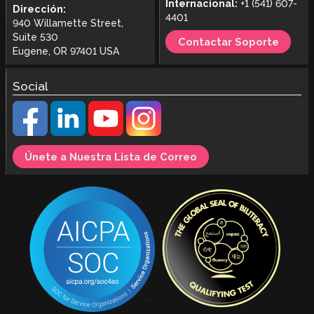
Internacional:
+1 (541) 607-
Dirección:
4401
940 Willamette Street,
Suite 530
Contactar Soporte
Eugene, OR 97401 USA
Social
Únete a Nuestra Lista de Correo