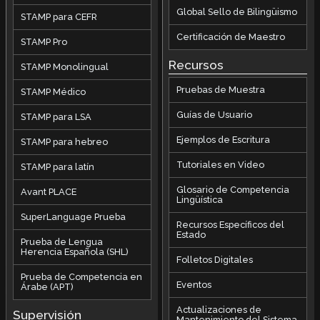
Global Sello de Bilingüismo
STAMP para CEFR
Certificación de Maestro
STAMP Pro
Recursos
STAMP Monolingual
Pruebas de Muestra
STAMP Médico
Guías de Usuario
STAMP para LSA
Ejemplos de Escritura
STAMP para hebreo
Tutoriales en Video
STAMP para latín
Glosario de Competencia
Avant PLACE
Lingüística
SuperLanguage Prueba
Recursos Específicos del
Estado
Prueba de Lengua
Herencia Española (SHL)
Folletos Digitales
Prueba de Competencia en
Eventos
Árabe (APT)
Actualizaciones de
Supervisión
Mantenimiento del Sistema