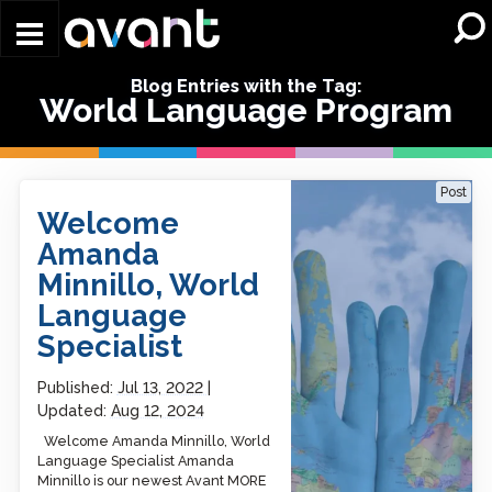
Skip to main content
Blog Entries with the Tag:
World Language Program
Welcome Amanda
Post
Minnillo, World Language
Welcome
Specialist
Amanda
Minnillo, World
Language
Specialist
Published:
Jul 13, 2022
Updated:
Aug 12, 2024
Welcome Amanda Minnillo, World
Language Specialist Amanda
Minnillo is our newest Avant MORE