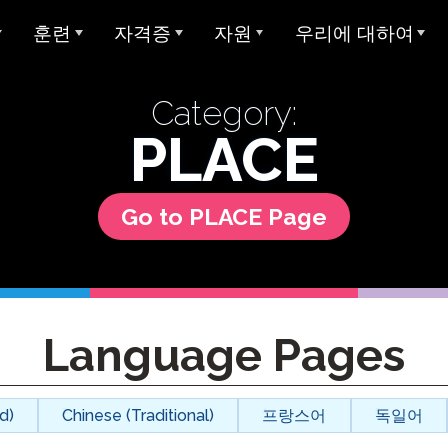
훈련
자격증
자원
우리에 대하여
개요
아방 ADVANCE
STAMP에 대한 대학 학점
샘플 테스트
Avant에 대하여
Category:
아방 MORE 러닝
Avant 디지털 배지
사용자 가이드
우리가 봉사하는 대상
모든 STAMP 테스트
아방 MORE 러닝
PLACE
STAMP 4S
MEDLI (이중 언어 몰입)
미라 언어 학습
양언어 구사 주 씰
글쓰기 예시
우리 팀
Go to PLACE Page
STAMP WS
MORE 학습에 연락하기
지 테스트
교사 자격증
글로벌 양언어 숙달 인증서
STAMP 개인 보고서
평가자 & 평가 등급
STAMPe
산 언어 (SHL) 테
비디오 튜토리얼
연구
커리어
SHL 테스트 디자인
STAMP CEFR을 위한
SHL 테스트 섹션 설명
사용자 가이드
통합
협업
ClassLin
 시험 (APT)
Language Pages
STAMP Pro
Clever
비디오 튜토리얼
신뢰 & 준수
STAMP 단일 언어
Ellevatio
숙박 시설
d)
Chinese (Traditional)
프랑스어
독일어
언어
STAMP 의료
ClassLi