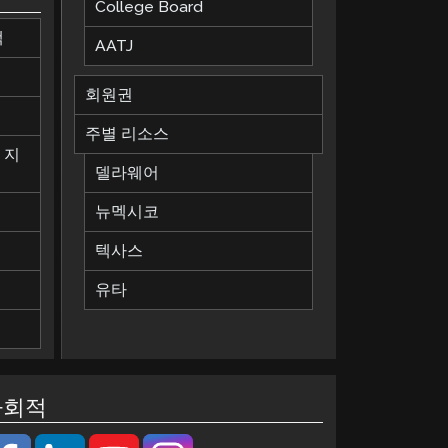
College Board
책
AATJ
회원권
칙
주별 리소스
 지
델라웨어
뉴멕시코
텍사스
유타
사회적