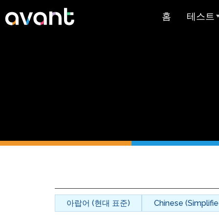
Skip to main content
홈
테스트
테스트 
STAMP
PLACE
슈퍼랭귀
스페인어 유
스트
아랍어 능력
가격 책정
아랍어 (현대 표준)
Chinese (Simplifie
테스트 