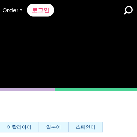
Order
로그인
주문 과정
가격 책정
K-12 학교 및 교육구
듀얼 언어 몰입
견적 요청하기
영어 학습자 프로그램
Contact Sales
고등 교육
지원팀에 문의하세요
직장들
k
n
이탈리아어
일본어
스페인어
nk 온보딩