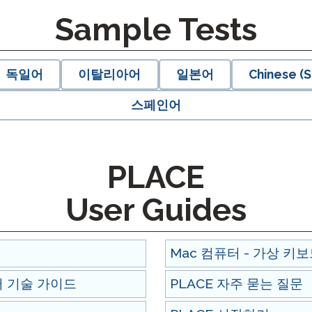
팟캐스트
Sample Tests
STAMP ASL을 위한
클레버 
블로그
요청
STAMP을 히브리어로
STAMP
이벤트
독일어
이탈리아어
일본어
Chinese (S
STAMP 라틴어용
스페인어
PLACE
User Guides
Mac 컴퓨터 - 가상 키
이터 기술 가이드
PLACE 자주 묻는 질문