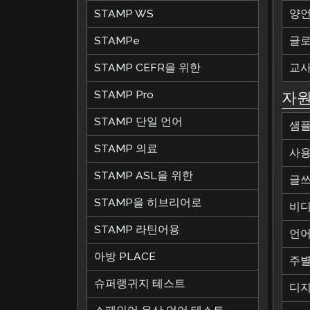
STAMP WS
양언
STAMPe
글로
STAMP CEFR을 위한
교사
STAMP Pro
자
STAMP 단일 언어
샘플
STAMP 의료
사용
STAMP ASL을 위한
글쓰
STAMP을 히브리어로
비디
STAMP 라틴어용
언어
아방 PLACE
주별
슈퍼랭귀지 테스트
디지