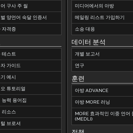
어 구사 주 씰
미디어에서의 아방
벌 양언어 숙달 인증서
메일링 리스트 가입하기
 자격증
소송 대응
원
데이터 분석
 테스트
개별 보고서
자 가이드
연구
기 예시
훈련
오 튜토리얼
아방 ADVANCE
 능력 용어집
아방 MORE 러닝
 리소스
MORE 효과적인 이중 언어
(MEDLI)
털 브로셔
정책