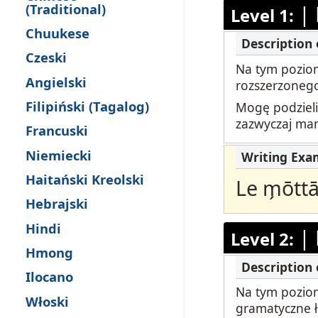
Testuj Języ
(Traditional)
|
Level 1:
Chuukese
Zdalne Na
Czeski
Na tym poziom
Zażądaj P
Angielski
rozszerzonego
Filipiński (Tagalog)
Mogę podzieli
zazwyczaj mam
Francuski
Niemiecki
Haitański Kreolski
Le m̗ōtt
Hebrajski
Hindi
|
Level 2:
Hmong
Ilocano
Na tym poziom
Włoski
gramatyczne ł