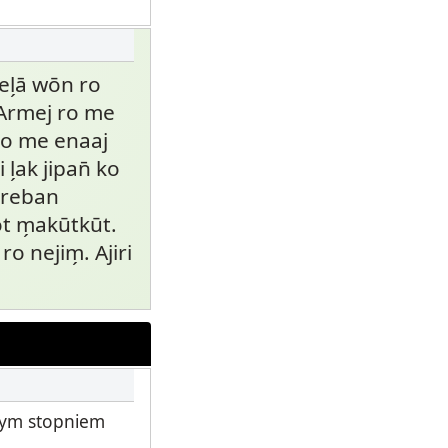
̗ā wōn ro
. Armej ro me
 ro me enaaj
l̗ak jipan̄ ko
m reban
 m̗akūtkūt.
ro nejim̗. Ajiri
zym stopniem