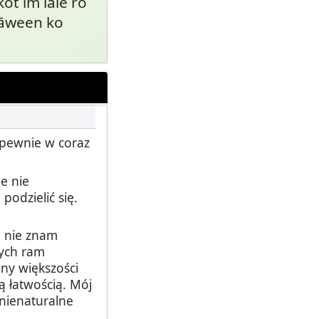
kot im lale ro
wāween ko
 pewnie w coraz
e nie
odzielić się.
h nie znam
nych ram
ny większości
 łatwością. Mój
 nienaturalne