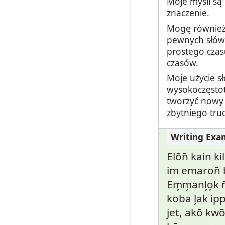
Moje myśli są
znaczenie.
Mogę również 
pewnych słów p
prostego czas
czasów.
Moje użycie sł
wysokoczęstot
tworzyć nowy 
zbytniego tru
Elōn̄ kain ki
im emaron̄ bo
Em̗m̗anl̗o̗k 
koba l̗ak ip
jet, akō k