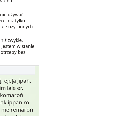
ywu na
anie używać
ej niż tylko
buję użyć innych
niż zwykle,
 jestem w stanie
potrzeby bez
ejel̗ā jipan̄,
im lale er.
me komaron̄
̗ak ippān ro
ro me remaron̄