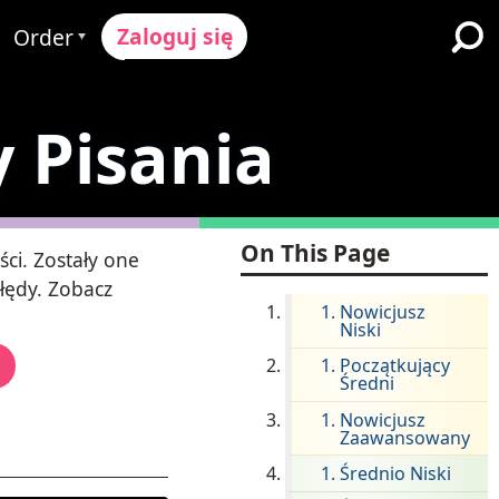
Zaloguj się
Order
Proces Zamówienia
 Pisania
ików
żymy
Cennik
Szkoły K-12 i Dystrykty
ół
Poproś o wycenę
Imersja w Dwujęzyczności
Programy dla Uczących się
y & Ocena
Contact Sales
On This Page
Angielskiego
ci. Zostały one
łędy. Zobacz
Skontaktuj się z Wsparciem
Wyższe Wykształcenie
Nowicjusz
Niski
ce
Miejsca pracy
Początkujący
ClassLink
Średni
ompliance
Bystry
Nowicjusz
Zaawansowany
Ellevation
Średnio Niski