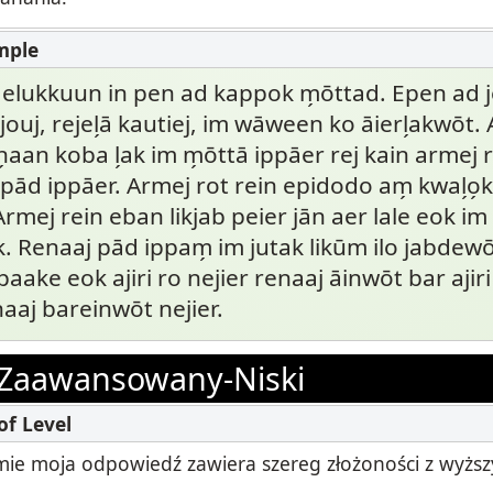
 elukkuun in pen ad kappok m̗ōttad. Epen ad jel
ouj, rejel̗ā kautiej, im wāween ko āierl̗akwōt
n̗aan koba l̗ak im m̗ōttā ippāer rej kain armej
ād ippāer. Armej rot rein epidodo am̗ kwal̗o̗ki 
 Armej rein eban likjab peier jān aer lale eok i
. Renaaj pād ippam̗ im jutak likūm ilo jabdewōt
aake eok ajiri ro nejier renaaj āinwōt bar ajiri 
naaj bareinwōt nejier.
Zaawansowany-Niski
ie moja odpowiedź zawiera szereg złożoności z wyżs