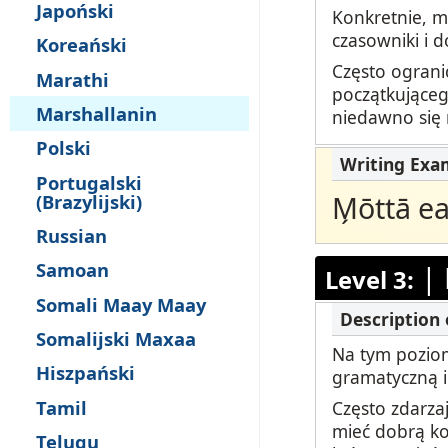
Japoński
Konkretnie, m
czasowniki i d
Koreański
Często ograni
Marathi
początkująceg
Marshallanin
niedawno się
Polski
Portugalski
M̗ōttā e
(Brazylijski)
Russian
Samoan
|
Level 3:
Somali Maay Maay
Somalijski Maxaa
Na tym poziom
Hiszpański
gramatyczną i
Tamil
Często zdarza
mieć dobrą ko
Telugu