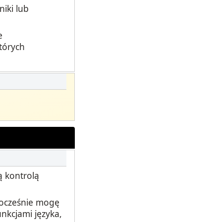
iki lub
e
tórych
 kontrolą
nocześnie mogę
nkcjami języka,