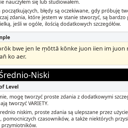
ie nauczyłem się lub studiowałem.
początkujących, błędy są oczekiwane, gdy próbuję tw
czaj zdania, które jestem w stanie stworzyć, są bardz
ielką, jeśli w ogóle, ilością dodatkowych szczegółów.
ōk bwe jen le m̗ōttā kōnke juon iien im juon
pan̄ ko aer.
Średnio-Niski
ie, mogę tworzyć proste zdania z dodatkowymi szczeg
ją tworzyć VARIETY.
rednio niskim, proste zdania są ulepszane przez użycie
 pomocniczych czasowników, a także niektórych przys
 przymiotników.