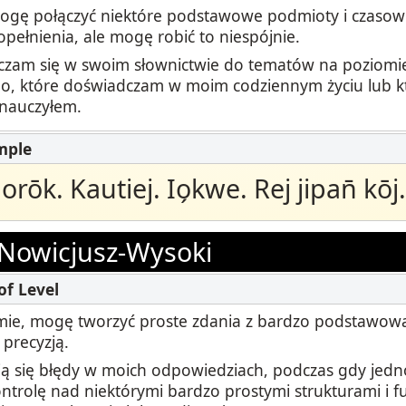
ogę połączyć niektóre podstawowe podmioty i czasown
opełnienia, ale mogę robić to niespójnie.
czam się w swoim słownictwie do tematów na poziomi
o, które doświadczam w moim codziennym życiu lub k
 nauczyłem.
aorōk. Kautiej. Io̗kwe. Rej jipan̄ kōj.
Nowicjusz-Wysoki
ie, mogę tworzyć proste zdania z bardzo podstawową
 precyzją.
ją się błędy w moich odpowiedziach, podczas gdy jed
ntrolę nad niektórymi bardzo prostymi strukturami i fu