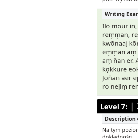
Ilo mour in,
rem̗m̗an, rej
kwōnaaj kō
em̗m̗an am̗ p
am̗ n̄an er.
ko̗kkure eok
Jon̄an aer ep
ro nejim̗ re
|
Level 7:
Na tym poziom
dokładności.