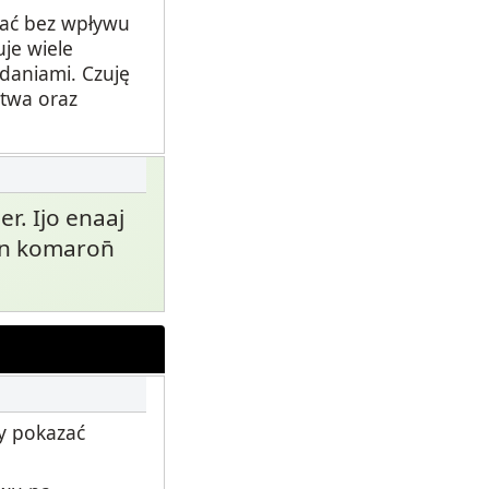
wać bez wpływu
je wiele
daniami. Czuję
ctwa oraz
 er. Ijo enaaj
kein komaron̄
y pokazać