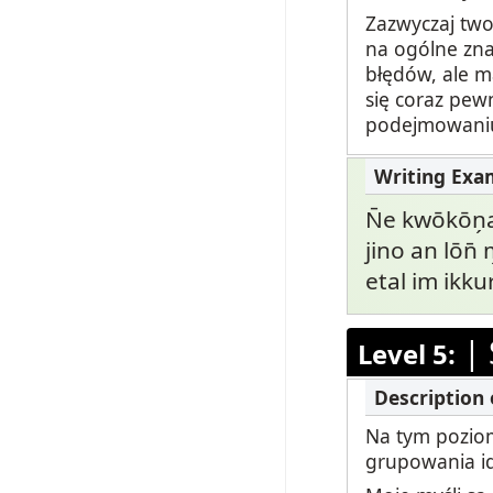
Zazwyczaj two
na ogólne zna
błędów, ale m
się coraz pew
podejmowaniu
N̄e kwōkōn̗
jino an lōn̄ 
etal im ikkur
|
Level 5:
Na tym poziom
grupowania id