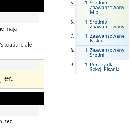
Średnio
Onboarding ClassLink
Zaawansowany
Mid
Sprytne Wdrażanie
Średnio
Zaawansowany
ie mają
STAMP Grupowe Tworzenie
Harmonogramów
Zaawansowane
Niskie
ituation, ale
Zaawansowany
.
Średni
Porady dla
Sekcji Pisania
 er.
przez