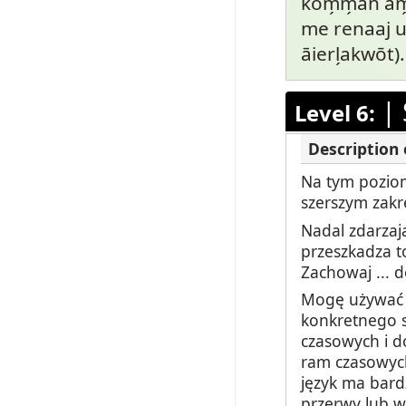
kōm̗m̗an am̗
me renaaj uk
āierl̗akwōt).
|
Level 6:
Na tym poziom
szerszym zakr
Nadal zdarzają
przeszkadza t
Zachowaj ... 
Mogę używać o
konkretnego s
czasowych i d
ram czasowych
język ma bard
przerwy lub w