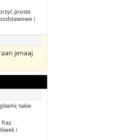
orzyć proste
o podstawowe i
 raan jenaaj
ółami; takie
 fraz
łówek i