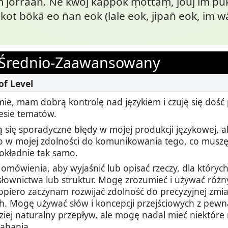
 jorrāān. N̄e kwōj kappok m̗ōttam̗, jouj im pu
ot bōkā eo n̄an eok (lale eok, jipan̄ eok, im 
Średnio-Zaawansowany
ie, mam dobrą kontrolę nad językiem i czuję się dość
esie tematów.
 się sporadyczne błędy w mojej produkcji językowej, al
o w mojej zdolności do komunikowania tego, co muszę p
dokładnie tak samo.
mówienia, aby wyjaśnić lub opisać rzeczy, dla któryc
łownictwa lub struktur. Mogę zrozumieć i używać róż
opiero zaczynam rozwijać zdolność do precyzyjnej zmia
. Mogę używać słów i koncepcji przejściowych z pewną
ziej naturalny przepływ, ale mogę nadal mieć niektóre
ahania.