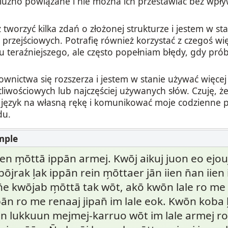
 luźno powiązane i nie można ich przestawiać bez wpł
tworzyć kilka zdań o złożonej strukturze i jestem w st
rzejściowych. Potrafię również korzystać z czegoś więc
u teraźniejszego, ale często popełniam błędy, gdy pró
ownictwa się rozszerza i jestem w stanie używać więcej 
liwościowych lub najczęściej używanych słów. Czuję, że
język na własną rękę i komunikować moje codzienne 
du.
len m̗ōttā ippān armej. Kwōj aikuj juon eo ejouj, 
̄jrak l̗ak ippān rein m̗ōttaer jān iien n̄an iien 
n̄e kwōjab m̗ōttā tak wōt, akō kwōn lale ro 
pān ro me renaaj jipan̄ im lale eok. Kwōn koba l
wōn lukkuun mejmej-karruo wōt im lale armej 