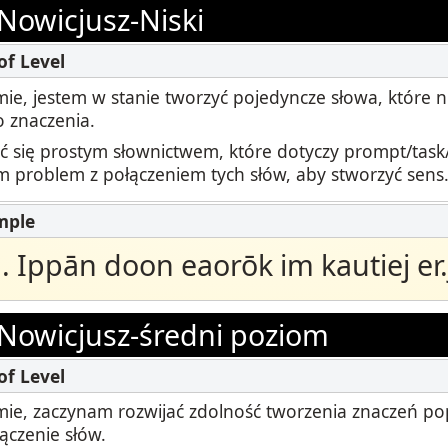
ki
Nowicjusz-Niski
Podcast
STAMP dla ASL
dzorowanie
Blog
STAMP dla hebrajskiego
ie, jestem w stanie tworzyć pojedyncze słowa, które n
owtórzenia
Wydarzenia
 znaczenia.
STAMP dla łaciny
ć się prostym słownictwem, które dotyczy prompt/task/s
 problem z połączeniem tych słów, aby stworzyć sens
ā. Ippān doon eaorōk im kautiej er.j
Nowicjusz-średni poziom
ie, zaczynam rozwijać zdolność tworzenia znaczeń po
ączenie słów.