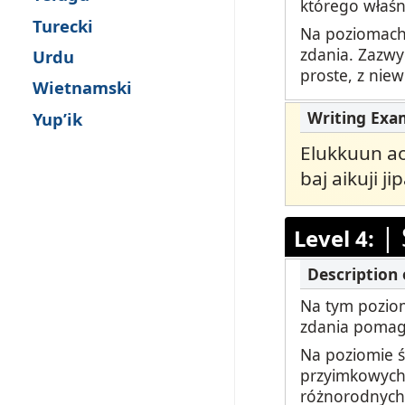
którego właśn
Turecki
Na poziomach 
zdania. Zazwy
Urdu
proste, z niew
Wietnamski
Yup’ik
Elukkuun aor
baj aikuji ji
|
Level 4:
Na tym poziom
zdania pomaga
Na poziomie ś
przyimkowych,
różnorodnych