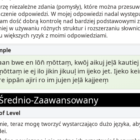
rzę niezależne zdania (pomysły), które można przesu
czenie odpowiedzi. W mojej odpowiedzi nadal występu
am dość dobrą kontrolę nad bardziej podstawowymi z
niej w używaniu różnych struktur i rozszerzaniu słowni
 większych ryzyk z moimi odpowiedziami.
aan bwe en lōn̄ m̗ōttam̗, kwōj aikuj jel̗ā kautiej
m̗ōttam̗ ie ej ilo jikin jikuul̗ im ijeko jet. Ijeko 
e ippān ajiri ro im jujen jel̗ā kajjeem̗
Średnio-Zaawansowany
ie, teraz mogę tworzyć wystarczająco dużo języka, ab
ei.