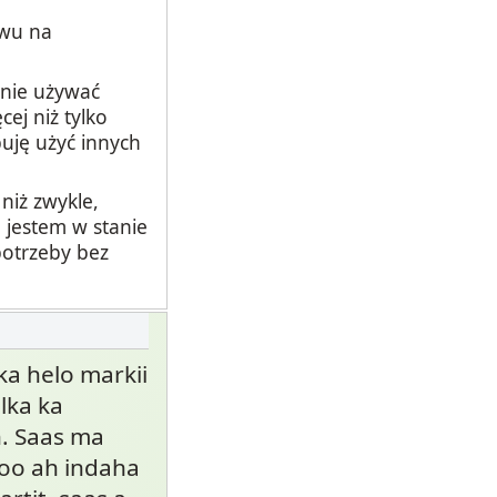
ywu na
anie używać
ej niż tylko
buję użyć innych
niż zwykle,
 jestem w stanie
potrzeby bez
ka helo markii
olka ka
. Saas ma
too ah indaha