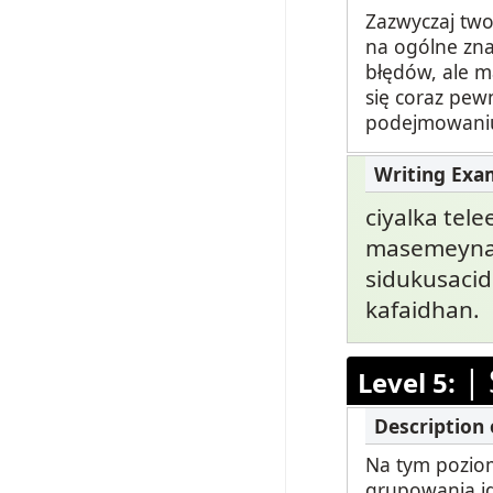
Zazwyczaj two
na ogólne zna
błędów, ale m
się coraz pew
podejmowaniu
ciyalka tel
masemeynay
sidukusacid
kafaidhan.
|
Level 5:
Na tym poziom
grupowania id