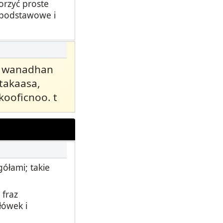
orzyć proste
o podstawowe i
a wanadhan
takaasa,
ooficnoo. t
ółami; takie
 fraz
łówek i