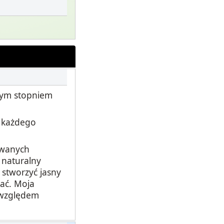
zym stopniem
e każdego
owanych
 naturalny
 stworzyć jasny
ać. Moja
 względem