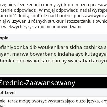
rzę niezależne zdania (pomysły), które można przesu
czenie odpowiedzi. W mojej odpowiedzi nadal występu
am dość dobrą kontrolę nad bardziej podstawowymi z
niej w używaniu różnych struktur i rozszerzaniu słowni
 większych ryzyk z moimi odpowiedziami.
eefishiyoonka dib woukenikara sidha cashirka s
an. marwalbowarbane indaha aye kutagaya
henkarono waxa kamid in ay waxkabartan iyo
Średnio-Zaawansowany
ie, teraz mogę tworzyć wystarczająco dużo języka, ab
ei.