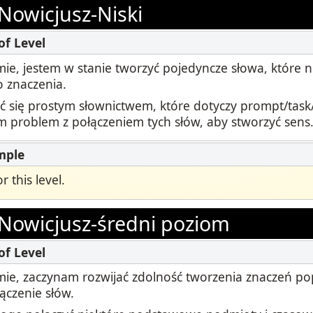
ki
Nowicjusz-Niski
Podcast
STAMP dla ASL
dzorowanie
Blog
STAMP dla hebrajskiego
ie, jestem w stanie tworzyć pojedyncze słowa, które n
owtórzenia
Wydarzenia
 znaczenia.
STAMP dla łaciny
ć się prostym słownictwem, które dotyczy prompt/task/s
 problem z połączeniem tych słów, aby stworzyć sens
 this level.
Nowicjusz-średni poziom
ie, zaczynam rozwijać zdolność tworzenia znaczeń po
ączenie słów.