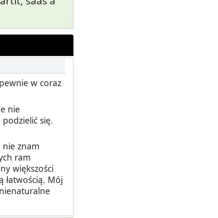
rtit, saas a
 pewnie w coraz
e nie
odzielić się.
h nie znam
nych ram
ny większości
 łatwością. Mój
 nienaturalne