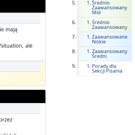
Średnio
Onboarding ClassLink
Zaawansowany
Mid
Sprytne Wdrażanie
Średnio
Zaawansowany
ie mają
STAMP Grupowe Tworzenie
Harmonogramów
Zaawansowane
Niskie
ituation, ale
Zaawansowany
.
Średni
Porady dla
Sekcji Pisania
przez