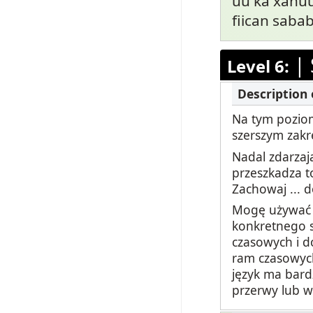
uu ka xanuun
fiican sab
|
Level 6:
Na tym poziom
szerszym zakr
Nadal zdarzają
przeszkadza t
Zachowaj ... 
Mogę używać o
konkretnego s
czasowych i d
ram czasowych
język ma bard
przerwy lub w