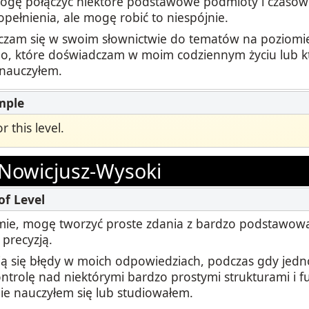
ogę połączyć niektóre podstawowe podmioty i czasown
opełnienia, ale mogę robić to niespójnie.
czam się w swoim słownictwie do tematów na poziomi
o, które doświadczam w moim codziennym życiu lub k
 nauczyłem.
 this level.
Nowicjusz-Wysoki
ie, mogę tworzyć proste zdania z bardzo podstawową
 precyzją.
ją się błędy w moich odpowiedziach, podczas gdy jed
ntrolę nad niektórymi bardzo prostymi strukturami i fu
ie nauczyłem się lub studiowałem.