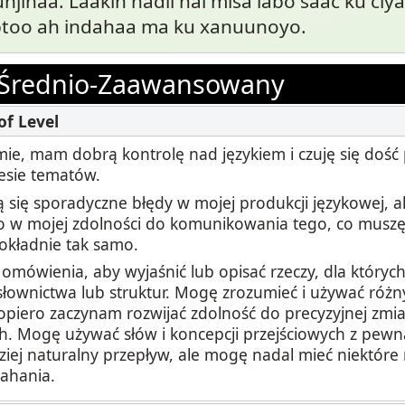
jinaa. Laakin hadii hal misa labo saac ku ciyaa
abtoo ah indahaa ma ku xanuunoyo.
Średnio-Zaawansowany
ie, mam dobrą kontrolę nad językiem i czuję się dość
esie tematów.
 się sporadyczne błędy w mojej produkcji językowej, al
o w mojej zdolności do komunikowania tego, co muszę p
dokładnie tak samo.
mówienia, aby wyjaśnić lub opisać rzeczy, dla któryc
łownictwa lub struktur. Mogę zrozumieć i używać róż
opiero zaczynam rozwijać zdolność do precyzyjnej zmia
. Mogę używać słów i koncepcji przejściowych z pewną
ziej naturalny przepływ, ale mogę nadal mieć niektóre
ahania.