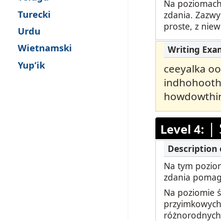
Na poziomach 
Turecki
zdania. Zazwy
proste, z niew
Urdu
Wietnamski
Yup’ik
ceeyalka o
indhohooth
howdowthin
|
Level 4:
Na tym poziom
zdania pomaga
Na poziomie ś
przyimkowych,
różnorodnych