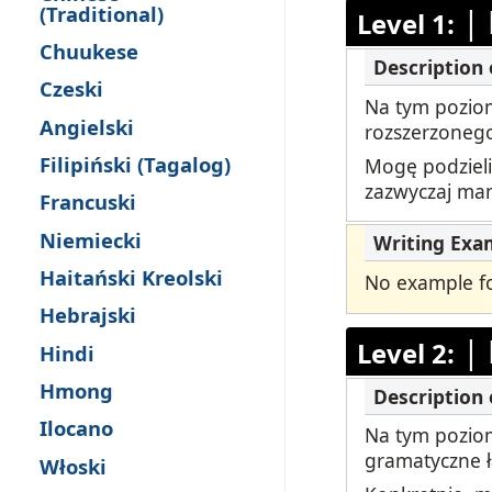
Testuj Języ
(Traditional)
|
Level 1:
Chuukese
Zdalne Na
Czeski
Na tym poziom
Zażądaj P
Angielski
rozszerzonego
Filipiński (Tagalog)
Mogę podzieli
zazwyczaj mam
Francuski
Niemiecki
Haitański Kreolski
No example for
Hebrajski
|
Level 2:
Hindi
Hmong
Ilocano
Na tym poziom
gramatyczne ł
Włoski