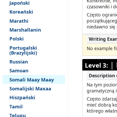
Konkretnie, m
Japoński
czasowniki i d
Koreański
Często ograni
początkująceg
Marathi
niedawno się
Marshallanin
Polski
Portugalski
No example for
(Brazylijski)
Russian
|
Level 3:
Samoan
Somali Maay Maay
Na tym poziom
Somalijski Maxaa
gramatyczną i
Hiszpański
Często zdarza
mieć dobrą ko
Tamil
którego właśn
Telugu