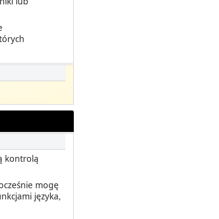
iki lub
e
tórych
 kontrolą
nocześnie mogę
nkcjami języka,