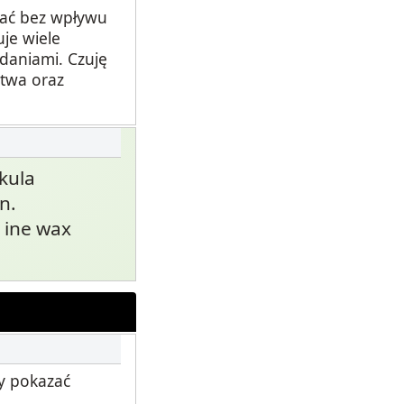
wać bez wpływu
je wiele
daniami. Czuję
ctwa oraz
kula
n.
 ine wax
y pokazać