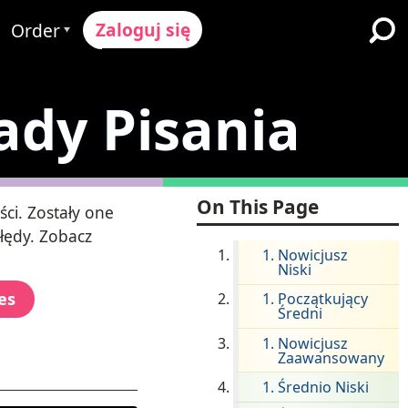
Zaloguj się
Order
Proces Zamówienia
ady Pisania
ików
żymy
Cennik
Szkoły K-12 i Dystrykty
ół
Poproś o wycenę
Imersja w Dwujęzyczności
Programy dla Uczących się
y & Ocena
Contact Sales
On This Page
Angielskiego
ci. Zostały one
łędy. Zobacz
Skontaktuj się z Wsparciem
Wyższe Wykształcenie
Nowicjusz
Niski
ce
Miejsca pracy
es
Początkujący
ClassLink
Średni
ompliance
Bystry
Nowicjusz
Zaawansowany
Ellevation
Średnio Niski