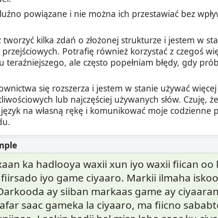
 luźno powiązane i nie można ich przestawiać bez wpł
tworzyć kilka zdań o złożonej strukturze i jestem w st
rzejściowych. Potrafię również korzystać z czegoś więc
u teraźniejszego, ale często popełniam błędy, gdy pró
ownictwa się rozszerza i jestem w stanie używać więcej 
liwościowych lub najczęściej używanych słów. Czuję, że
język na własną rękę i komunikować moje codzienne 
du.
an ka hadlooya waxii xun iyo waxii fiican oo 
a fiirsado iyo game ciyaaro. Markii ilmaha isko
Darkooda ay siiban markaas game ay ciyaaran
i afar saac gameka la ciyaaro, ma fiicno sabab