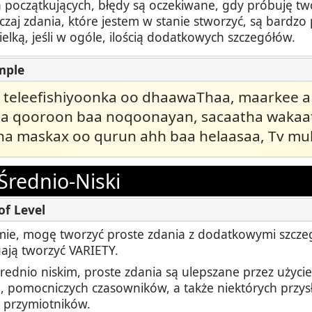
początkujących, błędy są oczekiwane, gdy próbuję tw
czaj zdania, które jestem w stanie stworzyć, są bardz
ielką, jeśli w ogóle, ilością dodatkowych szczegółów.
o teleefishiyoonka oo dhaawaThaa, maarkee 
a qooroon baa noqoonayan, sacaatha wakaa
a maskax oo qurun ahh baa helaasaa, Tv muk
Średnio-Niski
ie, mogę tworzyć proste zdania z dodatkowymi szczeg
ją tworzyć VARIETY.
rednio niskim, proste zdania są ulepszane przez użycie
 pomocniczych czasowników, a także niektórych przys
 przymiotników.