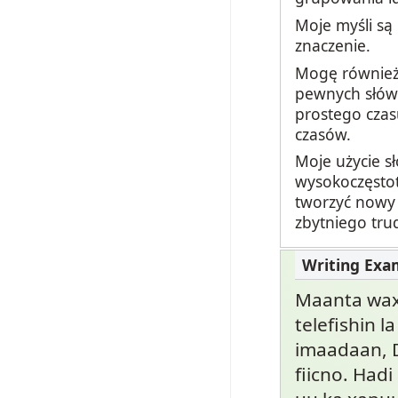
Moje myśli są
znaczenie.
Mogę również 
pewnych słów p
prostego czas
czasów.
Moje użycie sł
wysokoczęstot
tworzyć nowy 
zbytniego tru
Maanta waxa
telefishin l
imaadaan, 
fiicno. Had