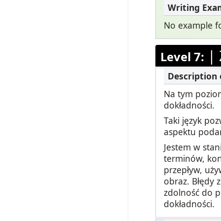
No example for
|
Level 7:
Na tym poziom
dokładności.
Taki język po
aspektu podan
Jestem w sta
terminów, koni
przepływ, uży
obraz. Błędy 
zdolność do p
dokładności.