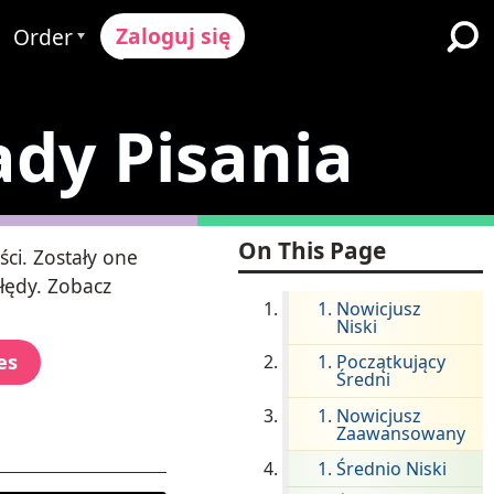
Zaloguj się
Order
Proces Zamówienia
ady Pisania
ików
żymy
Cennik
Szkoły K-12 i Dystrykty
ół
Poproś o wycenę
Imersja w Dwujęzyczności
Programy dla Uczących się
y & Ocena
Contact Sales
On This Page
Angielskiego
ci. Zostały one
łędy. Zobacz
Skontaktuj się z Wsparciem
Wyższe Wykształcenie
Nowicjusz
Niski
ce
Miejsca pracy
es
Początkujący
ClassLink
Średni
ompliance
Bystry
Nowicjusz
Zaawansowany
Ellevation
Średnio Niski