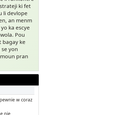
trateji ki fet
 li devlope
 Men, an menm
e yo ka escye
vwola. Pou
t bagay ke
i se yon
 timoun pran
 pewnie w coraz
e nie