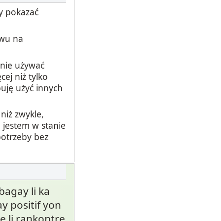
y pokazać
ywu na
anie używać
ej niż tylko
buję użyć innych
niż zwykle,
 jestem w stanie
potrzeby bez
bagay li ka
y positif yon
le li rankontre