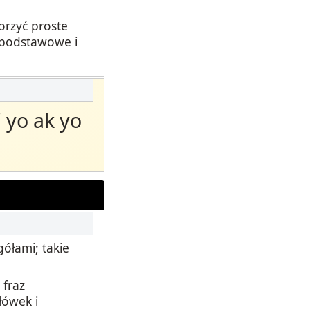
orzyć proste
o podstawowe i
 yo ak yo
ółami; takie
 fraz
łówek i