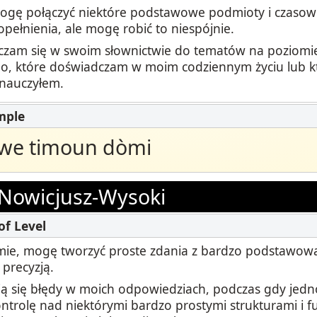
ogę połączyć niektóre podstawowe podmioty i czasown
opełnienia, ale mogę robić to niespójnie.
czam się w swoim słownictwie do tematów na poziomi
o, które doświadczam w moim codziennym życiu lub k
 nauczyłem.
jwe timoun dòmi
Nowicjusz-Wysoki
ie, mogę tworzyć proste zdania z bardzo podstawową
 precyzją.
ją się błędy w moich odpowiedziach, podczas gdy jed
ntrolę nad niektórymi bardzo prostymi strukturami i fu