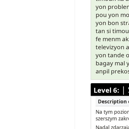
yon problem 
pou yon mou
yon bon str
tan si timou
fe menm aks
televizyon 
yon tande o
bagay mal y
anpil preko
|
Level 6:
Na tym poziom
szerszym zakr
Nadal zdarzają