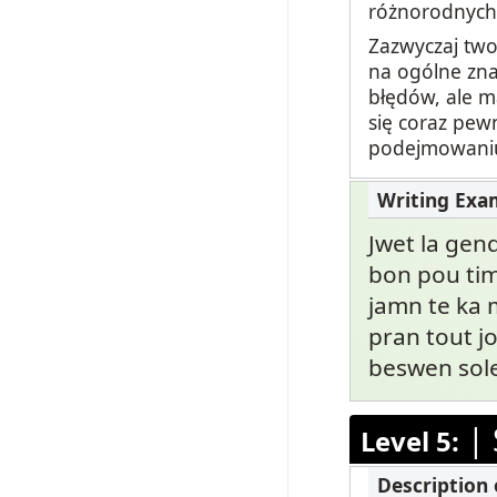
różnorodnych
Zazwyczaj two
na ogólne zna
błędów, ale m
się coraz pew
podejmowaniu
Jwet la gen
bon pou tim
jamn te ka 
pran tout j
beswen sole
|
Level 5: