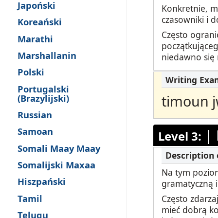
Japoński
Konkretnie, m
czasowniki i d
Koreański
Często ograni
Marathi
początkująceg
Marshallanin
niedawno się
Polski
Portugalski
timoun 
(Brazylijski)
Russian
Samoan
|
Level 3:
Somali Maay Maay
Somalijski Maxaa
Na tym poziom
Hiszpański
gramatyczną i
Tamil
Często zdarza
mieć dobrą ko
Telugu