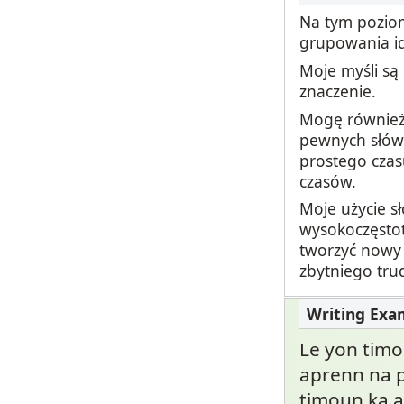
Na tym poziom
grupowania id
Moje myśli są
znaczenie.
Mogę również 
pewnych słów p
prostego czas
czasów.
Moje użycie sł
wysokoczęstot
tworzyć nowy 
zbytniego tru
Le yon timo
aprenn na p
timoun ka ap