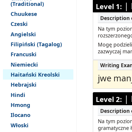
Testuj Języ
(Traditional)
|
Level 1:
Chuukese
Zdalne Na
Czeski
Na tym poziom
Zażądaj P
Angielski
rozszerzonego
Filipiński (Tagalog)
Mogę podzieli
zazwyczaj mam
Francuski
Niemiecki
Haitański Kreolski
jwe man
Hebrajski
Hindi
|
Level 2:
Hmong
Ilocano
Na tym poziom
Włoski
gramatyczne ł