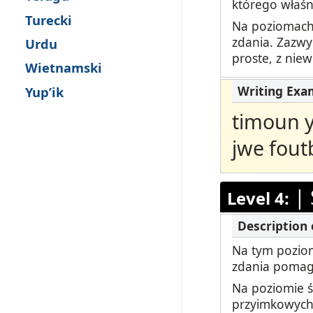
którego właśn
Turecki
Na poziomach 
zdania. Zazwy
Urdu
proste, z niew
Wietnamski
Yup’ik
timoun y
jwe fout
|
Level 4:
Na tym poziom
zdania pomaga
Na poziomie ś
przyimkowych,