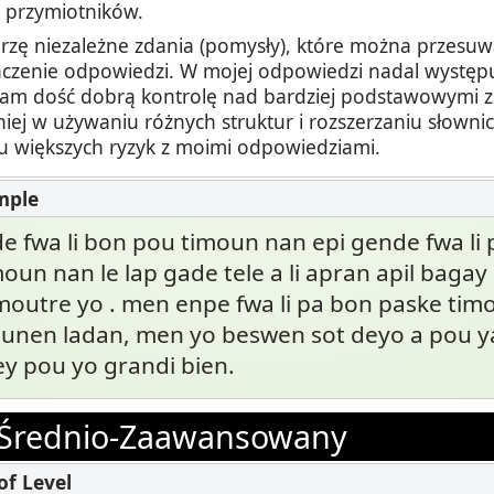
 przymiotników.
rzę niezależne zdania (pomysły), które można przesu
czenie odpowiedzi. W mojej odpowiedzi nadal występu
am dość dobrą kontrolę nad bardziej podstawowymi z
niej w używaniu różnych struktur i rozszerzaniu słowni
 większych ryzyk z moimi odpowiedziami.
de fwa li bon pou timoun nan epi gende fwa li 
oun nan le lap gade tele a li apran apil bagay
moutre yo . men enpe fwa li pa bon paske ti
ounen ladan, men yo beswen sot deyo a pou ya
y pou yo grandi bien.
Średnio-Zaawansowany