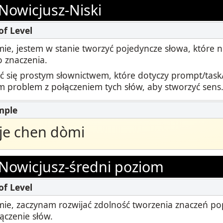
ki
Nowicjusz-Niski
Podcast
STAMP dla ASL
dzorowanie
Blog
STAMP dla hebrajskiego
ie, jestem w stanie tworzyć pojedyncze słowa, które n
owtórzenia
Wydarzenia
 znaczenia.
STAMP dla łaciny
ć się prostym słownictwem, które dotyczy prompt/task/s
 problem z połączeniem tych słów, aby stworzyć sens
je chen dòmi
Nowicjusz-średni poziom
ie, zaczynam rozwijać zdolność tworzenia znaczeń po
ączenie słów.