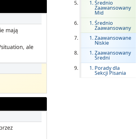
Średnio
Onboarding ClassLink
Zaawansowany
Mid
Sprytne Wdrażanie
Średnio
Zaawansowany
ie mają
STAMP Grupowe Tworzenie
Harmonogramów
Zaawansowane
Niskie
ituation, ale
Zaawansowany
.
Średni
Porady dla
Sekcji Pisania
przez