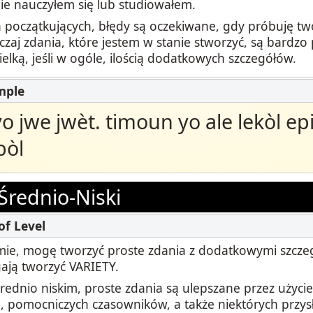
ie nauczyłem się lub studiowałem.
początkujących, błędy są oczekiwane, gdy próbuję tw
czaj zdania, które jestem w stanie stworzyć, są bardz
ielką, jeśli w ogóle, ilością dodatkowych szczegółów.
o jwe jwèt. timoun yo ale lekòl epi
bòl
Średnio-Niski
ie, mogę tworzyć proste zdania z dodatkowymi szczeg
ją tworzyć VARIETY.
rednio niskim, proste zdania są ulepszane przez użycie
 pomocniczych czasowników, a także niektórych przys