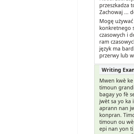
przeszkadza t
Zachowaj ... 
Mogę używać o
konkretnego s
czasowych i d
ram czasowych
język ma bard
przerwy lub w
Mwen kwè ke e
timoun grandi 
bagay yo fè s
jwèt sa yo ka
aprann nan jw
konpran. Timo
timoun ou wè 
epi nan yon 