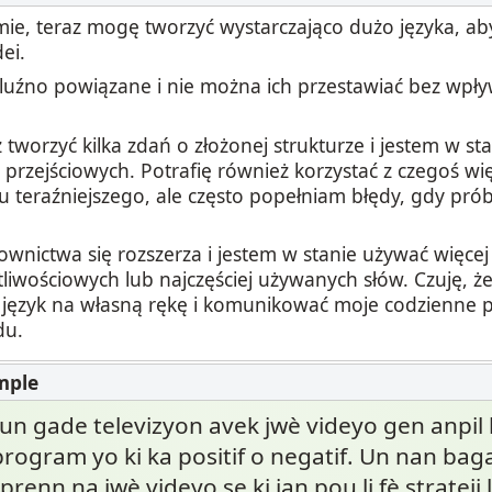
ie, teraz mogę tworzyć wystarczająco dużo języka, ab
ei.
 luźno powiązane i nie można ich przestawiać bez wpł
tworzyć kilka zdań o złożonej strukturze i jestem w st
rzejściowych. Potrafię również korzystać z czegoś więc
u teraźniejszego, ale często popełniam błędy, gdy pró
ownictwa się rozszerza i jestem w stanie używać więcej 
liwościowych lub najczęściej używanych słów. Czuję, że
język na własną rękę i komunikować moje codzienne 
du.
un gade televizyon avek jwè videyo gen anpil 
rogram yo ki ka positif o negatif. Un nan baga
renn na jwè videyo se ki jan pou li fè strateji 