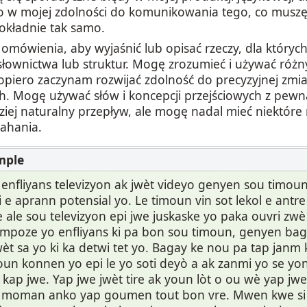
o w mojej zdolności do komunikowania tego, co muszę p
dokładnie tak samo.
mówienia, aby wyjaśnić lub opisać rzeczy, dla któryc
łownictwa lub struktur. Mogę zrozumieć i używać róż
opiero zaczynam rozwijać zdolność do precyzyjnej zmia
. Mogę używać słów i koncepcji przejściowych z pewną
ziej naturalny przepływ, ale mogę nadal mieć niektóre
ahania.
nfliyans televizyon ak jwèt videyo genyen sou timoun 
e aprann potensial yo. Le timoun vin sot lekol e antre
e ale sou televizyon epi jwe juskaske yo paka ouvri zw
 impoze yo enfliyans ki pa bon sou timoun, genyen ba
èt sa yo ki ka detwi tet yo. Bagay ke nou pa tap janm
un konnen yo epi le yo soti deyò a ak zanmi yo se yon 
kap jwe. Yap jwe jwèt tire ak youn lòt o ou wè yap j
ti moman anko yap goumen tout bon vre. Mwen kwe si