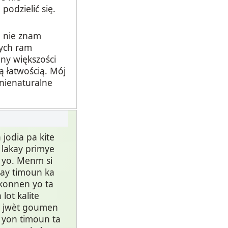
odzielić się.
h nie znam
nych ram
ny większości
 łatwością. Mój
 nienaturalne
jodia pa kite
 lakay primye
è yo. Menm si
gay timoun ka
 konnen yo ta
lot kalite
we jwèt goumen
 yon timoun ta