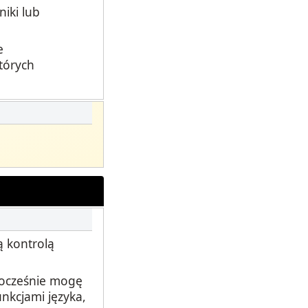
iki lub
e
tórych
 kontrolą
nocześnie mogę
nkcjami języka,