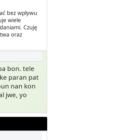
wać bez wpływu
je wiele
daniami. Czuję
ctwa oraz
pa bon. tele
 ke paran pat
moun nan kon
l jwe, yo