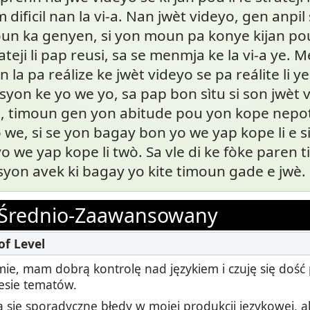
dificil nan la vi-a. Nan jwèt videyo, gen anpil s
n ka genyen, si yon moun pa konye kijan pou
ateji li pap reusi, sa se menmja ke la vi-a ye.
n la pa reálize ke jwèt videyo se pa reálite li y
yon ke yo we yo, sa pap bon sìtu si son jwèt 
a, timoun gen yon abitude pou yon kope nepo
 we, si se yon bagay bon yo we yap kope li e s
o we yap kope li twò. Sa vle di ke fòke paren
syon avek ki bagay yo kite timoun gade e jwè.
Średnio-Zaawansowany
ie, mam dobrą kontrolę nad językiem i czuję się dość
esie tematów.
 się sporadyczne błędy w mojej produkcji językowej, al