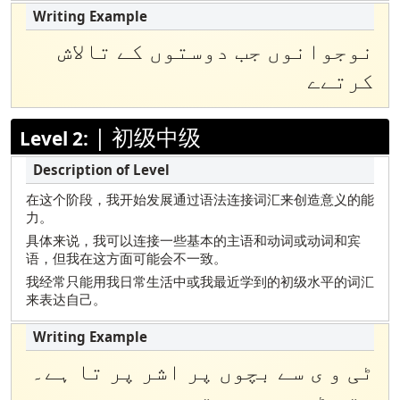
马绍尔语
波兰语
نوجوانوں جب دوستوں کے تالاش
葡萄牙语（巴西）
کرتےے
俄罗斯
萨摩亚语
|
初级中级
Level 2:
索马里Maay Maay
索马里 Maxaa
在这个阶段，我开始发展通过语法连接词汇来创造意义的能
力。
西班牙语
具体来说，我可以连接一些基本的主语和动词或动词和宾
泰米尔
语，但我在这方面可能会不一致。
泰卢固语
我经常只能用我日常生活中或我最近学到的初级水平的词汇
来表达自己。
土耳其
乌都
ٹی و ی سے بچوں پر اشر پر تا ہے۔
越南语