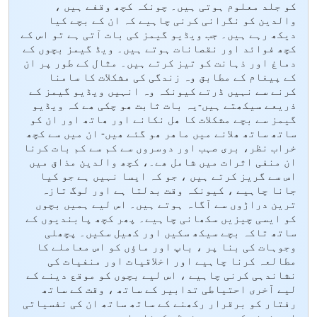
کو جلد معلوم ہوتی ہیں۔ چونکہ کچھ وقفے ہیں ،
والدین کو نگرانی کرنی چاہیے کہ ان کے بچے کیا
دیکھ رہے ہیں۔ جب ویڈیو گیمز کی بات آتی ہے تو اس کے
کچھ فوائد اور نقصانات ہوتے ہیں۔ ویڈ گیمز بچوں کے
دماغ اور ذہانت کو تیز کرتے ہیں۔ مثال کے طور پر ان
کے پیغام کے مطابق وہ زندگی کی مشکلات کا سامنا
کرنے سے نہیں ڈرتے کیونکہ وہ انہیں ویڈیو گیمز کے
ذریعے سیکھتے ہیں-یہ بات ثابت ھو چکی ھے کہ ویڈیو
گیمز سے بچے مشکلات کا ھل نکانے اور ھاتھ اور ان کو
ساتھ ساتھ ھلانے میں ماھر ھو گئے ھیں- ان میں سے کچھ
خراب نظر، بری صہب اور دوسروں سے کم سے کم بات کرنا
ان منفی اثرات میں شامل ھے۔، کچھ والدین مذاق میں
اس سے گریز کرتے ہیں ، جو کہ ایسا نہیں ہے جو کیا
جانا چاہیے ، کیونکہ وقت بدلتا ہے اور لوگ تازہ
ترین دراڑوں سے آگاہ ہوتے ہیں۔ اس لیے ہمیں بچوں
کو ایسی چیزیں سکھانی چاہیے۔ پھر کچھ پابندیوں کے
ساتھ تاکہ بچے سیکھ سکیں اور کھیل سکیں۔ پچھلی
وجوہات کی بنا پر ، باپ اور ماؤں کو اس معاملے کا
مطالعہ کرنا چاہیے اور اخلاقیات اور منفیات کی
نشاندہی کرنی چاہیے ، اس لیے بچوں کو موقع دینے کے
لیے آخری احتیاطی تدابیر کے ساتھ ، وقت کے ساتھ
رفتار کو برقرار رکھنے کے ساتھ ساتھ ان کی نفسیاتی
اور ذہنی کو بھی محفوظ رکھنا چاہیے۔ صحت صحت