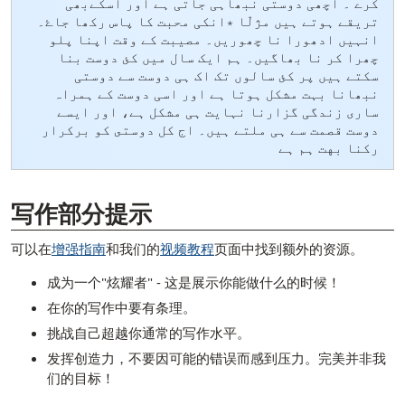
کرے ۔ اچھی دوستی نبھاہی جاتی ہے اور اسکےبھی
تریقے ہوتے ہیں مژلّا ٭انکی محبت کا پاس رکھا جاۓ۔
انہیں ادھورا نا چھوریں۔ مصیبت کے وقت اپنا پلو
چھرا کر نا بھاگیں۔ ہم ایک سال میں کئ دوست بنا
سکتے ہیں پر کئ سالوں تک اک ہی دوست سے دوستی
نبھانا بہت مشکل ہوتا ہے اور اسی دوست کے ہمراہ
ساری زندگی گزارنا نہایت ہی مشکل ہے، اور ایسے
دوست قصمت سے ہی ملتے ہیں۔ اج كل دوستى كو بركرار
ركنا بهت ہم ہے
[ snippet shortcode: Writing Examples Bottom Text ]
写作部分提示
可以在
增强指南
和我们的
视频教程
页面中找到额外的资源。
成为一个"炫耀者" - 这是展示你能做什么的时候！
在你的写作中要有条理。
挑战自己超越你通常的写作水平。
发挥创造力，不要因可能的错误而感到压力。完美并非我
们的目标！