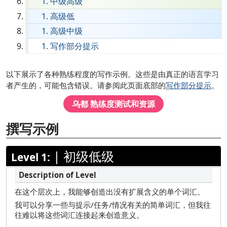
中级高级
英语
高级低
菲律宾语（塔加洛语）
高级中级
写作部分提示
法语
德国
[ snippet shortcode: Writing Examples Text ]
以下展示了各种熟练程度的写作示例。这些是由真正的语言学习
海地克里奥尔语
者产生的，可能包含错误。请参阅此页面底部的
写作部分提示
。
希伯来语
乌都
熟练度测试和资源
印地语
撰写示例
苗族
Ilocano
|
初级低级
Level 1:
意大利语
日本人
在这个层次上，我能够创造出没有扩展含义的单个词汇。
韩国
我可以分享一些与提示/任务/情况有关的简单词汇，但我往
往难以将这些词汇连接起来创造意义。
马拉地语