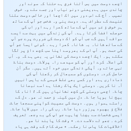
اچھے دوست میں بس آتنا فرق ہے حتنا کہ سونے اور
چاندی میں ہے،یعنی دونو نیاب اور جسے ملے وہ خوش
نصیب ۔ آج کے اس دور میں اک اچھا اور خالص دوست ملنا
غنیمت کے مطراف ہے۔ دوست ینی وہ شخص جو آپ کے ساتھ
ہر خوش ؤ غم میں آپ کے ساتھ کھرا رہے اور اب کی
حوصله افضا کرتا رہے۔ آپ کی زندگی میں بہت سے ایسے
مواقے آہیں گے جب آپ کو اک دوست کی ضرورت پرے جو آپ
کے ساتھ شاناہ بہ شاناہ کھرا رہے ۔ کوئی ایسا جو آپ
کی حمت ہو۔ آپ اس کے بھروسے اپنا سب کچھ داؤ پر ل‏گا
سکتے ہو۔ ایک اچھے دوست کی نشانی یہ بھی ہے کہ وہ آب
کی اصلاہ کرے اور آپ کو سیدھے راہ پرلاۓ۔ دوست بناۓ
نہی جاتے وہ آپکی ذندگی میں خود آتے ہیں۔ مگر آن
حاصل کردہ دوستوں کو سمبھال کر رکھنا آپ کی
ذماداری ہے، اور کسی بھی غلط فہمی کے بایس انہیں
آہ نا کریں۔ دوستی ایک پاک رشتا ہے اسے نبھانا
چاۓ۔ اچھی دوستی کی کچھ نشانیاں ہیں کہ؛ اناء کا
بیج نا بویا جا ۓ۔ دل میں کینہ ؤ حصد نہ ھو۔ دل کے
راستے ہموار ہوں۔ دوست کی مصیبت کواپنی سمجھا جاۓ.
فلاح ؤ بهبود پرزور دیا جاۓ۔ رب کی راہ میں لایا جاۓ۔
ایسی شخصات سے بچنا چاہیے جو اپ کی بے وجھہ تعریف
کرے ۔ جھو ٹے دلاسے دے۔ ٭ وقت کا پابند نا ھو۔
اخلاقیات کا پاس نا رھکے۔ ٭ صرف کام کے وقت ہی یاد