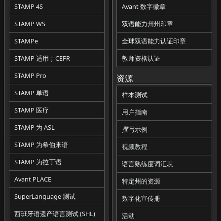
STAMP 4S
Avant 数字徽章
STAMP WS
双语能力州州印章
STAMPe
全球双语能力认证印章
STAMP 适用于CEFR
教师资格认证
STAMP Pro
资源
STAMP 单语
样本测试
STAMP 医疗
用户指南
STAMP 为 ASL
撰写示例
STAMP 为希伯来语
视频教程
STAMP 为拉丁语
语言熟练度词汇表
Avant PLACE
特定州的资源
SuperLanguage 测试
数字化宣传册
西班牙语遗产语言测试 (SHL)
活动