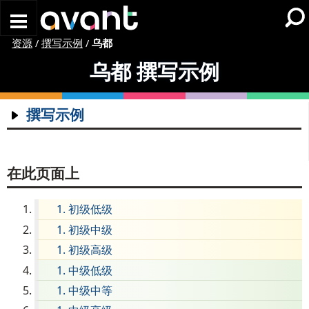
Skip to main content
资源
/
撰写示例
/
乌都
乌都
撰写示例
撰写示例
阿姆哈拉语
阿拉伯语
在此页面上
亚美尼亚
初级低级
Chin (Hakha)
初级中级
Chinese (Simplified)
初级高级
Chinese (Traditional)
中级低级
楚克语
中级中等
捷克