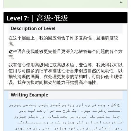
ے
|
高级-低级
Level 7:
在这个层面上，我的回应包含了许多复杂性，且准确度较
高。
这种语言使我能够更完整且更深入地解答每个问题的各个方
面。
我有信心使用高级词汇或高级术语，变位等。我觉得我可以
使用尽可能多的细节和描述性语言来创造自然的流动性，以
描绘清晰的画面。在处理更复杂的结构时，可能仍会出现错
误。我在切换时间框架的能力开始提高准确性。
آج کل ، بچے ٹی وی اور ویڈیو گیمز جیسی بہت سی چیزیں
استعمال کرتے ہیں۔ ایک طرح سے جو ان کے لیے بھی
اچھا ہے کیونکہ ٹی وی پر بچے کپاس اور دیگر چیزوں
کے ذریعے ادب اور نئی چیزوں کے بارے میں سیکھتے
ہیں۔ -لیکن ٹی وی میں کچھ چیزیں ایسی ہیں جو بچوں