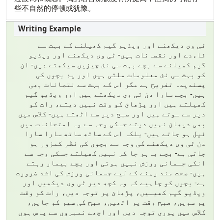
些不自然的停顿或犹豫。
ٹی وی دیکھنے اور ویڈیو گیم کھیلنے کے بہت سے
فاءدے اور نقصانات ہیں- ٹی وی دیکھنے اور ویڈیو
گیم کھیلنے سے بچے بہت سی نئ چیزیں سیکھتے ۂیں- ان
کو بہت سی نئ معلومات ملتی ہیں اور یۂ بچوں کی
پسندیدہ تفریح ہے مگر اس کے بہت سے نقصانات بھی
ہیں- بچے سارا دن ٹی وی دیکھتے ہیں اور ویڈیو گیم
کھیلتے ہیں اور پڑھائ کو وقت نہیں دیتے، رات کو
دیر سے سوتے ہیں اور صبح دیر سے اٹھتے ہیں- کلاس میں
بھی دیھان نہیں دیتے جسکی وجہ سے وہ امتحانات میں
فیل ہو جاتے ہیں- بلکہ اس کے ساتھ ساتھ سارا سارا
دن ٹی وی دیکھنے کی وجہ سے بچوں کی نظر کمزور ہو
جاتی ہے- بچے باہر جا کر نہیں کھیلتے جسکی وجہ سے
انکی جسمانی ورزش نہیں ہوتی اور بچے بیمار رہتے
ہیں- صحت مند رہنے کے لیے جسمانی ورزش کی اشد ضرورت
ہے- بچوں کو چاہیے کہ وہ کچھ دیر ٹی وی دیکھیں اور
ویڈیو گیم کھیلیں، پڑھائ پر توجہ دیں، رات کو وقت
پر سویں، صبح وقت پر اٹھیں، صبح کی سیر کو جایں،
کلاس میں پوری توجہ دیں اور اچھے نمبروں سے پاس ہوں