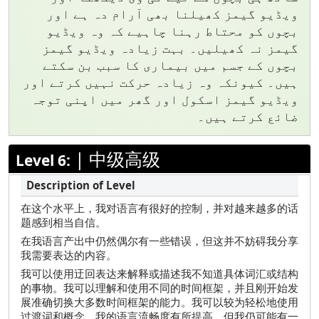
ویڈیو گیمز کھیلنا بھی آرام دہ ہے اور
بچوں کو محتاط رہنا چاہیے کہ وہ ویڈیو
گیمز نہ کھیلیں۔ بہت زیادہ ویڈیو گیمز
بچوں کے جسم میں بیماری کا سبب بن سکتے
ہیں۔ کیونکہ وہ زیادہ حرکت نہیں کرتے اور
ویڈیو گیمز اسکول اور گھر میں اپنی توجہ
ضائع کرتے ہیں۔
|
中级高级
Level 6:
在这个水平上，我对语言有很好的控制，并对越来越多的话
题感到相当自信。
在我语言产出中仍然偶尔有一些错误，但这并不妨碍我分享
我需要表达的内容。
我可以使用迂回表达来解释或描述我不知道具体词汇或结构
的事物。我可以理解和使用不同的时间框架，并且刚开始发
展准确切换大多数时间框架的能力。我可以较为轻松地使用
过渡词和概念。我的语言流畅度有所提高，但我仍可能有一