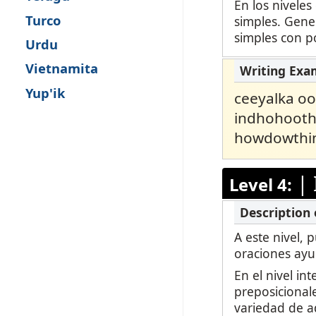
En los niveles
Turco
simples. Gene
simples con po
Urdu
Vietnamita
Yup'ik
ceeyalka o
indhohooth
howdowthin
|
Level 4:
A este nivel, 
oraciones ayu
En el nivel in
preposicionale
variedad de ad