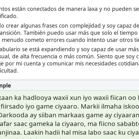
tos están conectados de manera laxa y no pueden se
ificado.
 crear algunas frases con complejidad y soy capaz de
ransición. También puedo usar más que solo el tiempo
a menudo cometo errores cuando intento usar otros ti
abulario se está expandiendo y soy capaz de usar más
sual, de alta frecuencia o más común. Siento que soy 
e por mi cuenta y comunicar mis necesidades cotidian
icultad.
an ka hadlooya waxii xun iyo waxii fiican oo 
a fiirsado iyo game ciyaaro. Markii ilmaha isko
Darkooda ay siiban markaas game ay ciyaaran
i afar saac gameka la ciyaaro, ma fiicno sabab
jinaa. Laakin hadii hal misa labo saac ku ciyaa