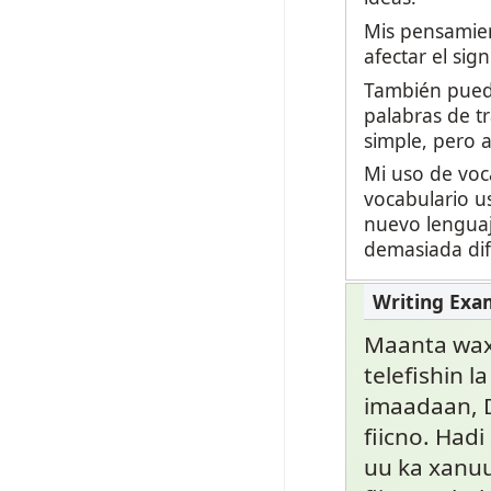
Mis pensamien
afectar el sign
También puedo
palabras de t
simple, pero 
Mi uso de voc
vocabulario u
nuevo lenguaj
demasiada dif
Maanta waxa
telefishin l
imaadaan, 
fiicno. Had
uu ka xanuun