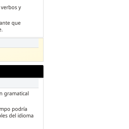
 verbos y
iante que
e.
ón gramatical
empo podría
les del idioma