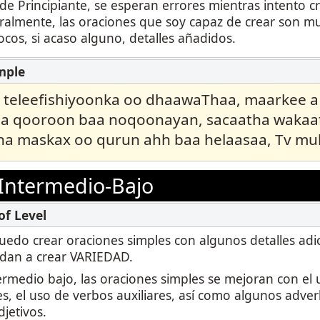
 de Principiante, se esperan errores mientras intento c
ralmente, las oraciones que soy capaz de crear son mu
cos, si acaso alguno, detalles añadidos.
o teleefishiyoonka oo dhaawaThaa, maarkee 
a qooroon baa noqoonayan, sacaatha wakaa
a maskax oo qurun ahh baa helaasaa, Tv muk
Intermedio-Bajo
puedo crear oraciones simples con algunos detalles adic
dan a crear VARIEDAD.
termedio bajo, las oraciones simples se mejoran con el 
s, el uso de verbos auxiliares, así como algunos adver
jetivos.