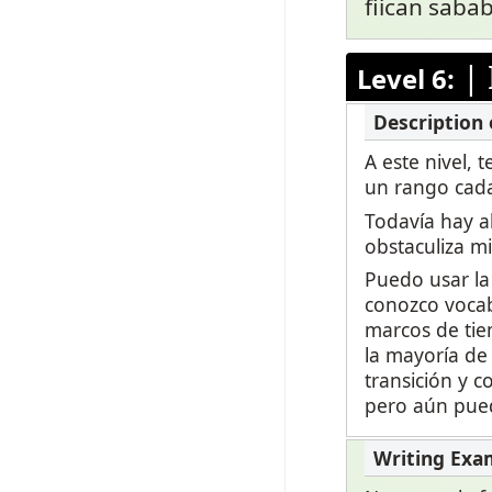
fiican sab
|
Level 6:
A este nivel,
un rango cad
Todavía hay a
obstaculiza m
Puedo usar la 
conozco vocab
marcos de tie
la mayoría de
transición y c
pero aún pued