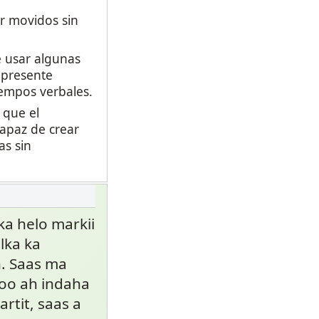
r movidos sin
 usar algunas
 presente
empos verbales.
 que el
capaz de crear
as sin
ka helo markii
olka ka
. Saas ma
too ah indaha
rtit, saas a