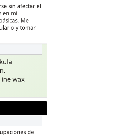
e sin afectar el
s en mi
básicas. Me
ulario y tomar
kula
n.
 ine wax
rupaciones de