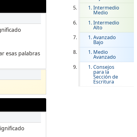
ClassLink Onboarding
Intermedio
Medio
Incorporación Inteligente
Intermedio
Alto
gnificado
STAMP Gestión de Grupos
Avanzado
Bajo
Medio
ar esas palabras
Avanzado
Consejos
para la
Sección de
Escritura
ignificado