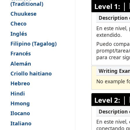
(Traditional)
|
Level 1:
Supervisión Remota
Chuukese
Checo
Solicita una Revisión
En este nivel,
Inglés
extendido.
Filipino (Tagalog)
Puedo compart
prompt/tarea/s
Francés
para crear sig
Alemán
Criollo haitiano
No example for
Hebreo
Hindi
|
Level 2:
Hmong
Ilocano
En este nivel,
Italiano
conectando gr