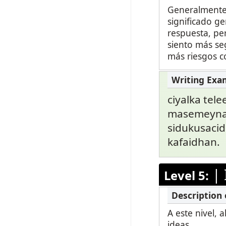
Generalmente 
significado ge
respuesta, pe
siento más seg
más riesgos c
ciyalka tel
masemeynay
sidukusacid
kafaidhan.
|
Level 5:
A este nivel,
ideas.