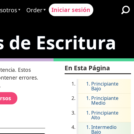
Iniciar sesión
sotros
Order
Avant
Proceso de Pedido
 de Escritura
ervimos
Precios
Escuelas y Distritos K-12
quipo
Solicitar un Presupuesto
Inmersión Dual en Idiomas
Programas para Aprendices
es & Calificación
Contact Sales
En Esta Página
de Inglés
tencia. Estos
ntener errores.
Contactar Soporte
Educación Superior
Principiante
.
Bajo
iones
Lugares de trabajo
rsos
Principiante
ClassLink
Medio
 & Cumplimiento
Astuto
Principiante
Alto
Ellevation
Intermedio
Bajo