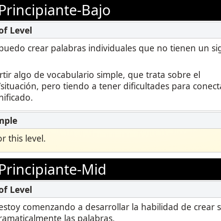
Principiante-Bajo
Podcast
STAMP para LSA
Blog
STAMP para hebreo
 puedo crear palabras individuales que no tienen un si
Eventos
STAMP para latín
ir algo de vocabulario simple, que trata sobre el
ituación, pero tiendo a tener dificultades para conect
nificado.
 this level.
Principiante-Mid
 estoy comenzando a desarrollar la habilidad de crear s
amaticalmente las palabras.