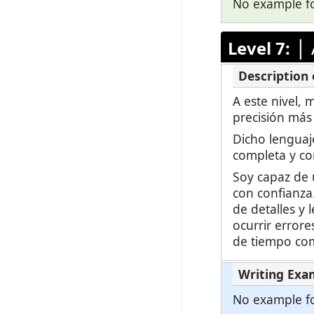
No example for
|
Level 7:
A este nivel,
precisión más 
Dicho lengua
completa y co
Soy capaz de 
con confianza.
de detalles y
ocurrir error
de tiempo com
No example for