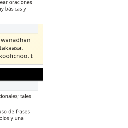
rear oraciones
y básicas y
a wanadhan
takaasa,
ooficnoo. t
ionales; tales
uso de frases
bios y una