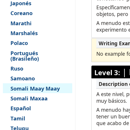
Japonés
Específicamen
Coreano
objetos, pero 
A menudo esto
Marathi
experimento e
Marshalés
Polaco
Portugués
No example for
(Brasileño)
Ruso
|
Level 3:
Samoano
Somali Maay Maay
A este nivel, 
Somali Maxaa
muy básicos.
Español
A menudo hay 
tener un buen
Tamil
que acabo de 
Telugu