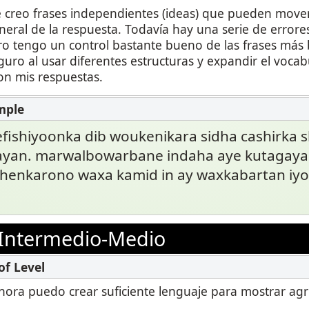
creo frases independientes (ideas) que pueden movers
neral de la respuesta. Todavía hay una serie de errore
ro tengo un control bastante bueno de las frases más 
uro al usar diferentes estructuras y expandir el vocab
on mis respuestas.
eefishiyoonka dib woukenikara sidha cashirka s
an. marwalbowarbane indaha aye kutagaya
henkarono waxa kamid in ay waxkabartan iyo
Intermedio-Medio
 ahora puedo crear suficiente lenguaje para mostrar ag