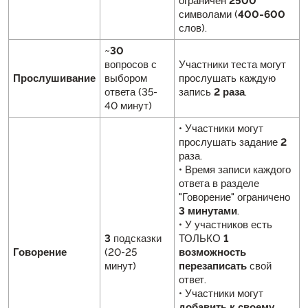
ограничен
2500
символами (
400-600
слов).
~
30
вопросов с
Участники теста могут
Прослушивание
выбором
прослушать каждую
ответа (35-
запись
2 раза
.
40 минут)
• Участники могут
прослушать задание
2
раза.
• Время записи каждого
ответа в разделе
"Говорение" ограничено
3 минутами
.
• У участников есть
3
подсказки
ТОЛЬКО
1
Говорение
(20-25
возможность
минут)
перезаписать
свой
ответ.
• Участники могут
добавить к своему