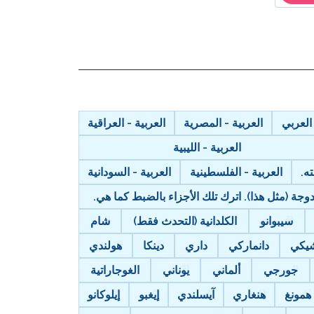
 العربي
العربية - المصرية
العربية - العراقية
العربية - الليبية
ه.
العربية - الفلسطينية
العربية - السودانية
ة (مثل هذا). اترك تلك الأجزاء بالضبط كما هي.
سيبوانو
الكلدانية (التحدث فقط)
شام
يكي
دانماركي
داري
دينكا
هولندي
جورجي
ألماني
يوناني
الغوجاراتية
همونغ
هنغاري
آيسلندي
إيغبو
إيلوكانو