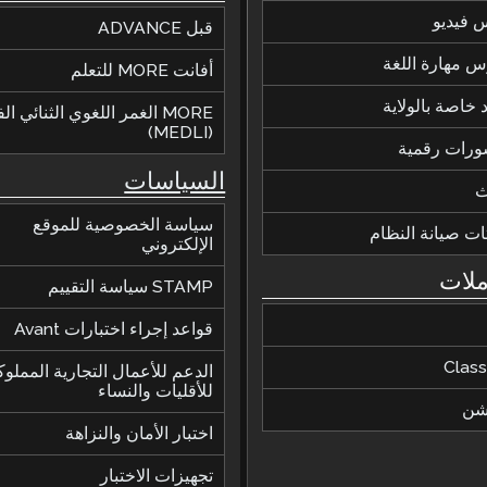
 فيديو
قبل ADVANCE
 مهارة اللغة
أفانت MORE للتعلم
 خاصة بالولاية
MORE الغمر اللغوي الثنائي ا
(MEDLI)
ورات رقمية
السياسات
ث
سياسة الخصوصية للموقع
ات صيانة النظام
الإلكتروني
ملات
STAMP سياسة التقييم
قواعد إجراء اختبارات Avant
Class
الدعم للأعمال التجارية المملوك
للأقليات والنساء
يشن
اختبار الأمان والنزاهة
تجهيزات الاختبار