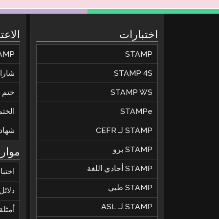
اختبارات
الاعت
STAMP
STAMP للحصول عل
STAMP 4S
شارات
STAMP WS
ختم ال
STAMPe
الختم
STAMP لـ CEFR
شهاد
STAMP برو
موارد
STAMP أحادي اللغة
اختبا
STAMP طبي
دلائل
STAMP لـ ASL
أمثلة 