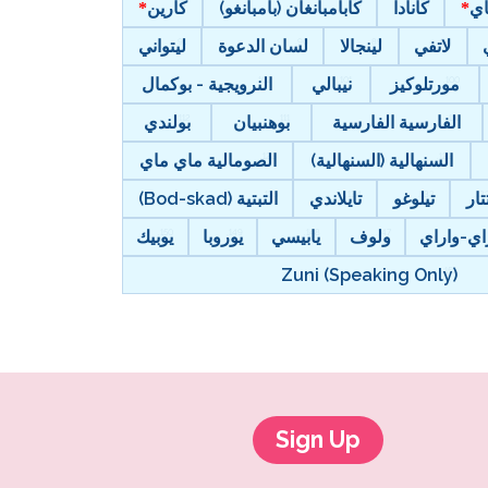
اي
كانادا
كابامبانغان (بامبانغو)
كارين
لاتفي
لينجالا
لسان الدعوة
ليتواني
مورتلوكيز
نيبالي
النرويجية - بوكمال
الفارسية الفارسية
بوهنبيان
بولندي
السنهالية (السنهالية)
الصومالية ماي ماي
تار
تيلوغو
تايلاندي
التبتية (Bod-skad)
اي-واراي
ولوف
يابيسي
يوروبا
يوبيك
Zuni (Speaking Only)
Sign Up