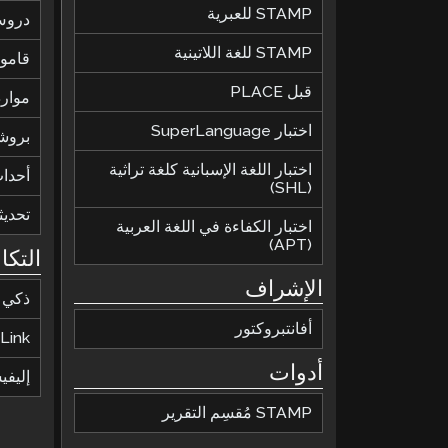
STAMP للعبرية
دروس
STAMP للغة اللاتينية
قاموس
قبل PLACE
موارد
اختبار SuperLanguage
بروش
اختبار اللغة الإسبانية كلغة تراثية
أحدا
(SHL)
تحديث
اختبار الكفاءة في اللغة العربية
(APT)
التكا
الإشراف
ذكي
أفانتبروكتور
Link
أدوات
إليف
STAMP مُقسِم التقرير