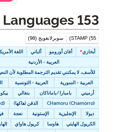
Other Languages
153
STAMP (55)
سوبرلانغويج (98)
أبخازي
أفان أورومو
ألباني
اللغة الأمريكية
العربية - الأردنية
للأسف، لا يمكنني تقديم الترجمة المطلوبة لأن ال
العربية - السورية
العربية - التونسية
ال
أرميني
بامبارا/باماناكان
بنغالي
بيكو
CHamoru (Chamorro)
الذقن (هاكها)
ed)
ديولا
الإنجليزية
الإستونية
نعجة
في
الكريول الهايتي
هاوسا
كريول هاواي
الهاواي (‘