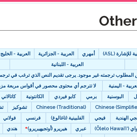
 للإشارة (ASL)
أمهري
العربية - الجزائرية
العربية - الخليج
العربية - اللبنانية
نص المطلوب ترجمته غير موجود. يرجى تقديم النص الذي ترغب في ترجمت
عربية - اليمنية
لا تترجم أي محتوى محصور في أقواس مربعة مزدوج
ل
البوسنية
برمي
كابو فيردي
الكانتونية
كاتالاني
Chinese (Simplifi
Chinese (Traditional)
تشوكيز
تش
جي الهندية
فيجي
الفلبينية (تاغالوغ)
فرنسي
فولاني
Ōlelo Hawai’i)
عبري
هيريرو (أوتجيهيريرو)
هندي