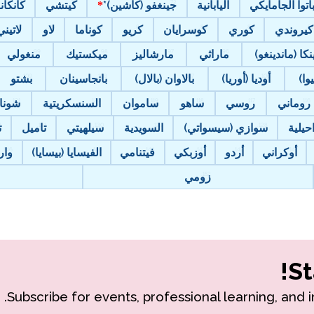
باتوا الجامايكي
اليابانية
جينغفو (كاشين)*
كيتشي
كانكان
كيروندي
كوري
كوسرايان
كريو
كوناما
لاو
لاتيني
نكا (ماندينغو)
ماراثي
مارشاليز
ميكستيك
منغولي
وا)
أوديا (أوريا)
بالاوان (بالال)
بانجاسينان
بشتو
روماني
روسي
ساهو
ساموان
السنسكريتية
شونا
حيلية
سوازي (سيسواتي)
السويدية
سيلهيتي
تاميل
ت
أوكراني
أردو
أوزبكي
فيتنامي
الفيسايا (بيسايا)
وار
زومي
St
Subscribe for events, professional learning, and 