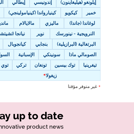
إيلونغو (هيليغاينون)
إندونيسي
إيطالي
ال
خمير
كيكويو
كينيارواندا (كينيامولينجي)
لوغاندا (جاندا)
ماليزي
مالايالام
ماندي
النرويجية - نينورسك
نوير
نيانجا (تشيتشي
البرتغالية (البرازيلية)
بنجابي
كيانجوبال
الصومالي ماذا
سونينكي
الإسبانية
السوا
تيغرينيا
توك بيسين
تونغان
تركي
توي
زيغولا
غير متوفر مؤقتا
*
ay up to date!
innovative product news.