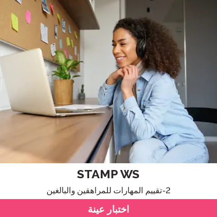
بودكاست
التأهيل الذكي
مدونة
STAMP تنظيم المجموعات
أحداث
STAMP WS
2-تقييم المهارات للمراهقين والبالغين
اختبار عينة