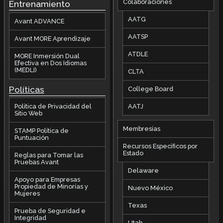
Colaboraciones
Entrenamiento
AATG
Avant ADVANCE
AATSP
Avant MORE Aprendizaje
ATDLE
MORE Inmersión Dual
Efectiva en Dos Idiomas
(MEDLI)
CLTA
Políticas
College Board
AATJ
Política de Privacidad del
Sitio Web
Membresías
STAMP Política de
Puntuación
Recursos Específicos por
Estado
Reglas para Tomar las
Pruebas Avant
Delaware
Apoyo para Empresas
Propiedad de Minorías y
Nuevo México
Mujeres
Texas
Prueba de Seguridad e
Integridad
Utah