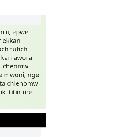
 ii, epwe
r ekkan
och tufich
a kan awora
r éucheomw
e mwoni, nge
tta chienomw
, titiir me