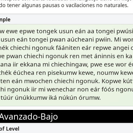
o tener algunas pausas o vacilaciones no naturales.
w ewe epwe tongek usun eán aa tongei pwúsin
 usun eán tongei pwan aúcheani pwiin. Mi wo
chék chiechi ngonuk fáániten eár repwe angei 
e pwan chiechi ngonuk ren met áninnis en k
Ikkana iir ekkana mi chiechingaw, pwe ese wo
 chék éúchea ren pisekumw kewe, noumw kew
iten eán mwochen chiechi ngonuk. Kopwe kú
hi ngonuk iir mi wenechar non eár fóós ngonuk
úúr únúkkumw iká núkún órumw.
Avanzado-Bajo