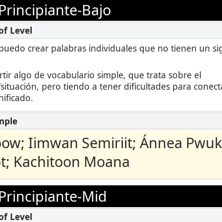
Principiante-Bajo
Podcast
STAMP para LSA
Blog
STAMP para hebreo
 puedo crear palabras individuales que no tienen un si
Eventos
STAMP para latín
ir algo de vocabulario simple, que trata sobre el
ituación, pero tiendo a tener dificultades para conect
nificado.
ow; Iimwan Semiriit; Ánnea Pwuk
; Kachitoon Moana
Principiante-Mid