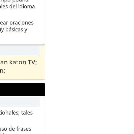
les del idioma
rear oraciones
y básicas y
an katon TV;
n;
ionales; tales
uso de frases