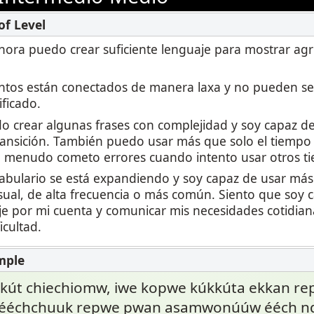
 ahora puedo crear suficiente lenguaje para mostrar ag
tos están conectados de manera laxa y no pueden se
ificado.
 crear algunas frases con complejidad y soy capaz de
ransición. También puedo usar más que solo el tiempo
a menudo cometo errores cuando intento usar otros ti
abulario se está expandiendo y soy capaz de usar más
sual, de alta frecuencia o más común. Siento que soy 
e por mi cuenta y comunicar mis necesidades cotidian
icultad.
kkút chiechiomw, iwe kopwe kúkkúta ekkan re
ééchchuuk repwe pwan asamwonúúw ééch n