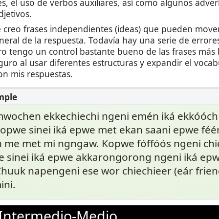
s, el uso de verbos auxiliares, así como algunos adver
jetivos.
creo frases independientes (ideas) que pueden movers
neral de la respuesta. Todavía hay una serie de errore
ro tengo un control bastante bueno de las frases más 
uro al usar diferentes estructuras y expandir el vocab
on mis respuestas.
mwochen ekkechiechi ngeni emén iká ekkóóch
pwe sinei iká epwe met ekan saani epwe féé
h me met mi ngngaw. Kopwe fóffóós ngeni c
 sinei iká epwe akkarongorong ngeni iká ep
uuk napengeni ese wor chiechieer (eár friend
ini.
Intermedio-Medio