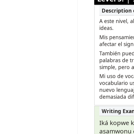
A este nivel,
ideas.
Mis pensamien
afectar el sign
También puedo
palabras de t
simple, pero 
Mi uso de voc
vocabulario u
nuevo lenguaj
demasiada dif
Iká kopwe 
asamwonu 