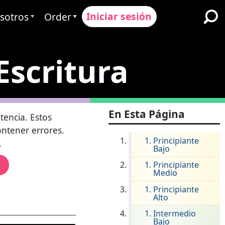
Iniciar sesión
sotros
Order
Avant
Proceso de Pedido
Escritura
ervimos
Precios
Escuelas y Distritos K-12
quipo
Solicitar un Presupuesto
Inmersión Dual en Idiomas
Programas para Aprendices
es & Calificación
Contact Sales
En Esta Página
de Inglés
tencia. Estos
ntener errores.
Contactar Soporte
Educación Superior
Principiante
.
Bajo
iones
Lugares de trabajo
Principiante
ClassLink
Medio
 & Cumplimiento
Astuto
Principiante
Alto
Ellevation
Intermedio
Bajo