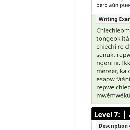
pero aún pued
Chiechieom
tongeok itá
chiechi re 
senuk, repw
ngeni iir. 
mereer, ka
esapw fáán
repwe chiec
mwémwékút
|
Level 7: