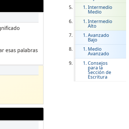
ClassLink Onboarding
Intermedio
Medio
Incorporación Inteligente
Intermedio
Alto
gnificado
STAMP Gestión de Grupos
Avanzado
Bajo
Medio
ar esas palabras
Avanzado
Consejos
para la
Sección de
Escritura