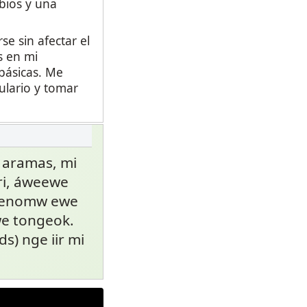
bios y una
e sin afectar el
s en mi
básicas. Me
ulario y tomar
 aramas, mi
ri, áweewe
hienomw ewe
we tongeok.
s) nge iir mi