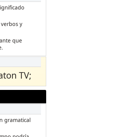
ignificado
 verbos y
iante que
e.
aton TV;
ón gramatical
empo podría