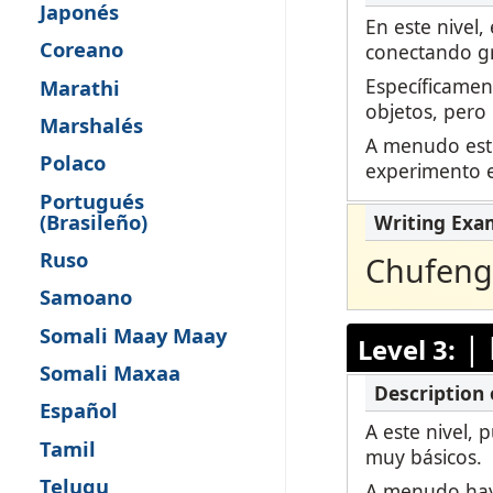
Japonés
En este nivel,
Coreano
conectando gr
Específicamen
Marathi
objetos, pero 
Marshalés
A menudo esto
Polaco
experimento e
Portugués
(Brasileño)
Ruso
Chufenge
Samoano
Somali Maay Maay
|
Level 3:
Somali Maxaa
Español
A este nivel, 
Tamil
muy básicos.
Telugu
A menudo hay 