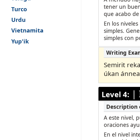
tener un buen
Turco
que acabo de 
Urdu
En los niveles
Vietnamita
simples. Gene
simples con po
Yup'ik
Semirit re
úkan ánnea
|
Level 4:
A este nivel, 
oraciones ayu
En el nivel in