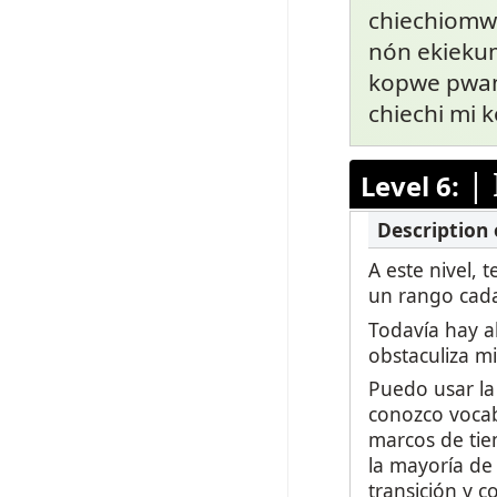
chiechiomw
nón ekiekum
kopwe pwan
chiechi mi k
|
Level 6:
A este nivel,
un rango cad
Todavía hay a
obstaculiza m
Puedo usar la 
conozco vocab
marcos de tie
la mayoría de
transición y c