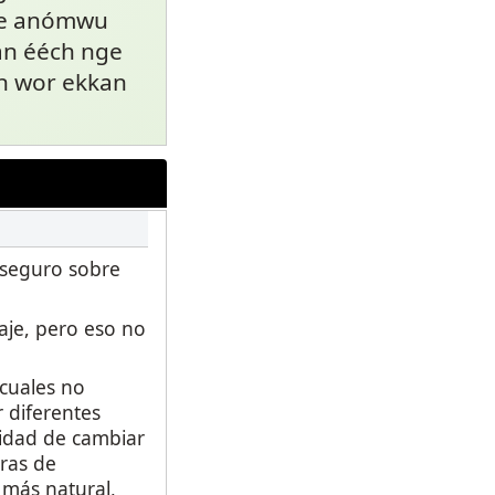
we anómwu
an ééch nge
n wor ekkan
 seguro sobre
aje, pero eso no
 cuales no
 diferentes
lidad de cambiar
ras de
o más natural,