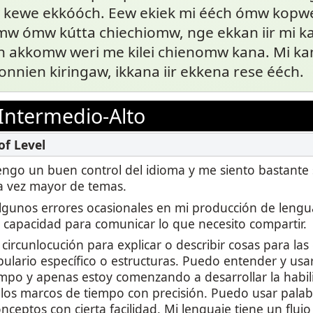
 kewe ekkóóch. Eew ekiek mi ééch ómw kop
w ómw kútta chiechiomw, nge ekkan iir mi k
 akkomw weri me kilei chienomw kana. Mi ka
onnien kiringaw, ikkana iir ekkena rese ééch.
Intermedio-Alto
 tengo un buen control del idioma y me siento bastante
a vez mayor de temas.
lgunos errores ocasionales en mi producción de lengu
i capacidad para comunicar lo que necesito compartir.
circunlocución para explicar o describir cosas para las
ulario específico o estructuras. Puedo entender y usar
mpo y apenas estoy comenzando a desarrollar la habi
 los marcos de tiempo con precisión. Puedo usar palab
onceptos con cierta facilidad. Mi lenguaje tiene un fluj