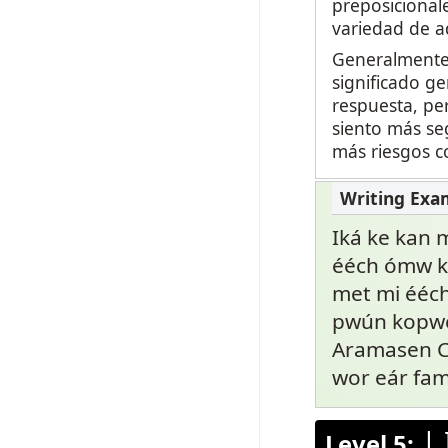
preposicionale
variedad de ad
Generalmente 
significado ge
respuesta, pe
siento más seg
más riesgos c
Iká ke kan 
ééch ómw ko
met mi ééc
pwún kopwe
Aramasen Ch
wor eár fam
|
Level 5: