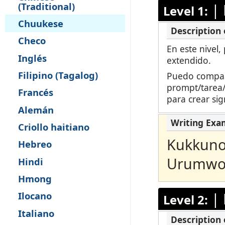
(Traditional)
|
Level 1:
Supervisión Remota
Chuukese
Checo
Solicita una Revisión
En este nivel,
Inglés
extendido.
Filipino (Tagalog)
Puedo compart
prompt/tarea/s
Francés
para crear sig
Alemán
Criollo haitiano
Kukkuno
Hebreo
Urumwot
Hindi
Hmong
|
Ilocano
Level 2:
Italiano