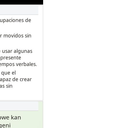
rupaciones de
r movidos sin
 usar algunas
 presente
empos verbales.
 que el
capaz de crear
as sin
pwe kan
geni