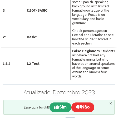
some Spanish-speaking
background with limited
3
(1507)
BASIC
formal knowledge of the
language. Focus is on
vocabulary and basic
grammar.
Check percentages on
Lexical and Dictation to see
2*
Basic*
how the student scored in
each section.
False Beginners
: Students
who have not had any
formal learning, but who
1 & 2
L2 Test
have been around speakers
of the language to some
extent and know a few
words.
Atualizado:
Dezembro 2023
×
Sim
Não
Esse guia foi útil?