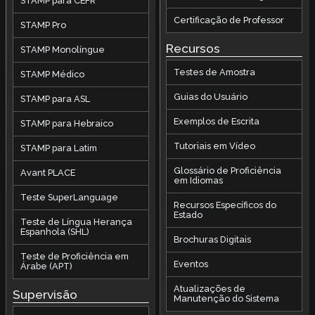
STAMP para CEFR
Certificação de Professor
STAMP Pro
Recursos
STAMP Monolíngue
Testes de Amostra
STAMP Médico
Guias do Usuário
STAMP para ASL
Exemplos de Escrita
STAMP para Hebraico
Tutoriais em Vídeo
STAMP para Latim
Glossário de Proficiência
Avant PLACE
em Idiomas
Teste SuperLanguage
Recursos Específicos do
Estado
Teste de Língua Herança
Espanhola (SHL)
Brochuras Digitais
Teste de Proficiência em
Eventos
Árabe (APT)
Atualizações de
Supervisão
Manutenção do Sistema