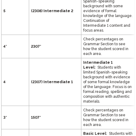
Spanish-speaking
background with some
5
(2308)
Intermediate 2
evidence of formal
knowledge of the language.
Continuation of
Intermediate 1 content and
focus areas.
Check percentages on
Grammar Section to see
4*
2307*
how the student scored in
each area.
Intermediate 1
Level:
Students with
limited Spanish-speaking
background with evidence
4
(2307)
Intermediate 1
of some formal knowledge
of the language. Focus is on
formal reading, spelling and
composition with authentic
materials.
Check percentages on
Grammar Section to see
3*
1507*
how the student scored in
each area.
Basic Level:
Students with