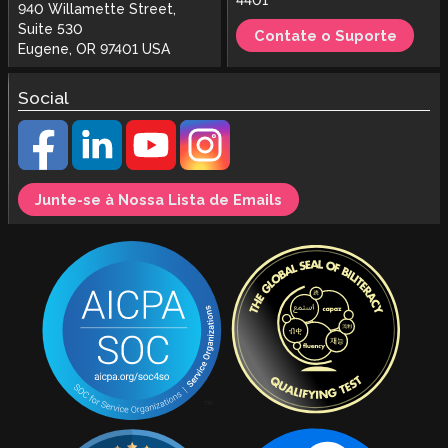
4401
940 Willamette Street,
Suite 530
Contate o Suporte
Eugene, OR 97401 USA
Social
Junte-se à Nossa Lista de Emails