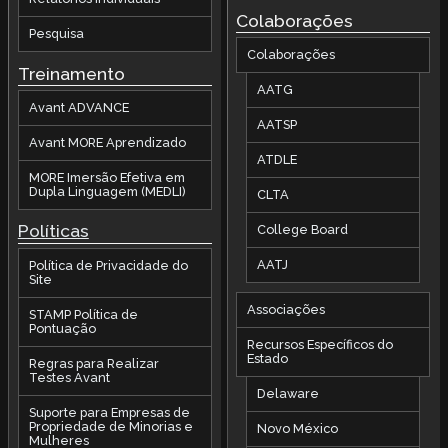
Colaborações
Pesquisa
Colaborações
Treinamento
AATG
Avant ADVANCE
AATSP
Avant MORE Aprendizado
ATDLE
MORE Imersão Efetiva em
Dupla Linguagem (MEDLI)
CLTA
Políticas
College Board
AATJ
Política de Privacidade do
Site
Associações
STAMP Política de
Pontuação
Recursos Específicos do
Estado
Regras para Realizar
Testes Avant
Delaware
Suporte para Empresas de
Propriedade de Minorias e
Novo México
Mulheres