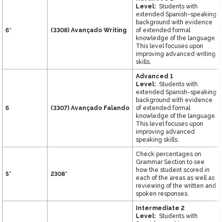
Level:
Students with
extended Spanish-speaking
background with evidence
6*
(3308)
Avançado
Writing
of extended formal
knowledge of the language.
This level focuses upon
improving advanced writing
skills.
Advanced 1
Level:
Students with
extended Spanish-speaking
background with evidence
6
(3307)
Avançado
Falando
of extended formal
knowledge of the language.
This level focuses upon
improving advanced
speaking skills.
Check percentages on
Grammar Section to see
how the student scored in
5*
2308*
each of the areas as well as
reviewing of the written and
spoken responses.
Intermediate 2
Level:
Students with