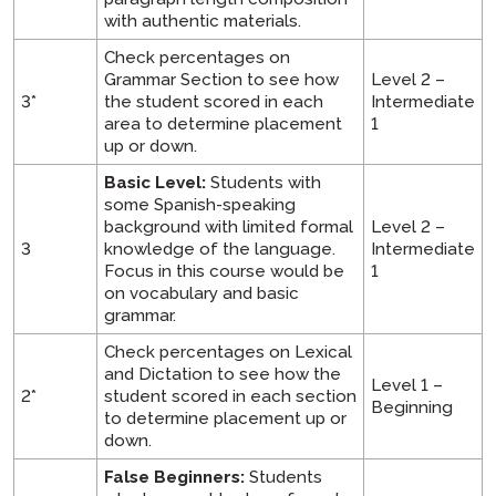
with authentic materials.
Check percentages on
Grammar Section to see how
Level 2 –
3*
the student scored in each
Intermediate
area to determine placement
1
up or down.
Basic Level:
Students with
some Spanish-speaking
background with limited formal
Level 2 –
3
knowledge of the language.
Intermediate
Focus in this course would be
1
on vocabulary and basic
grammar.
Check percentages on Lexical
and Dictation to see how the
Level 1 –
2*
student scored in each section
Beginning
to determine placement up or
down.
False Beginners:
Students