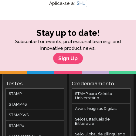
Aplica-se a:
SHL
Stay up to date!
Subscribe for events, professional learning, and
innovative product news.
Sign Up
Testes
Credenciamento
STAMP
STAMP para Crédito
Universitário
STAMP 4S
Avant Insignias Digitais
STAMP WS
Selos Estaduais de
Biliteracia
STAMPe
Selo Global de Bilinguismo