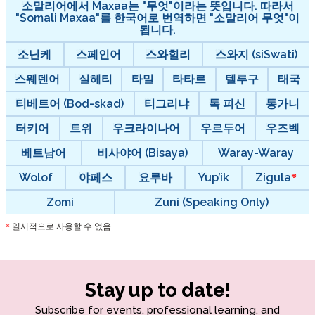
소말리어에서 Maxaa는 "무엇"이라는 뜻입니다. 따라서
"Somali Maxaa"를 한국어로 번역하면 "소말리어 무엇"이
됩니다.
소닌케
스페인어
스와힐리
스와지 (siSwati)
스웨덴어
실헤티
타밀
타타르
텔루구
태국
티베트어 (Bod-skad)
티그리냐
톡 피신
통가니
터키어
트위
우크라이나어
우르두어
우즈벡
베트남어
비사야어 (Bisaya)
Waray-Waray
Wolof
야페스
요루바
Yup’ik
Zigula
Zomi
Zuni (Speaking Only)
일시적으로 사용할 수 없음
*
Stay up to date!
Subscribe for events, professional learning, and