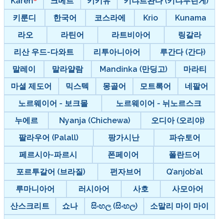
Karen
크메르
키키유
키냐르완다 (키냐무린게)
키룬디
한국어
코스라에
Krio
Kunama
라오
라틴어
라트비아어
링갈라
리산 우드-다와트
리투아니아어
루간다 (간다)
말레이
말라얄람
Mandinka (만딩고)
마라티
마셜 제도어
믹스텍
몽골어
모트록어
네팔어
노르웨이어 - 보크몰
노르웨이어 - 뉘노르스크
누에르
Nyanja (Chichewa)
오디아 (오리야)
팔라우어 (Palall)
팡가시난
파슈토어
페르시아-파르시
폰페이어
폴란드어
포르투갈어 (브라질)
펀자브어
Q’anjob’al
루마니아어
러시아어
사호
사모아어
산스크리트
쇼나
සිංහල (සිංහල)
소말리 마이 마이