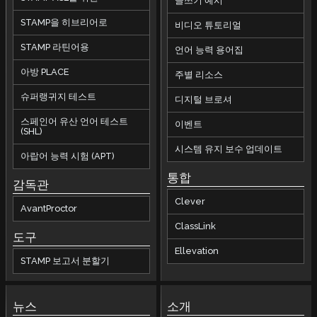
글쓰기 예시
STAMP을 히브리어로
비디오 튜토리얼
STAMP 라틴어용
언어 능력 용어집
아방 PLACE
주별 리소스
슈퍼랭귀지 테스트
디지털 브로셔
스페인어 유산 언어 테스트
이벤트
(SHL)
시스템 유지 보수 업데이트
아랍어 능력 시험 (APT)
통합
감독관
Clever
AvantProctor
ClassLink
도구
Ellevation
STAMP 보고서 분할기
뉴스
소개