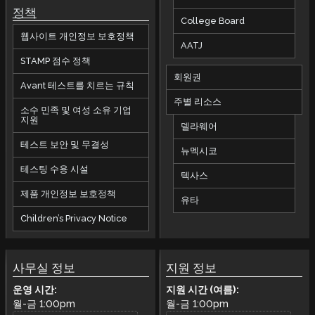
정책
College Board
웹사이트 개인정보 보호정책
AATJ
STAMP 점수 정책
회원권
Avant 테스트를 치르는 규칙
주별 리소스
소수 민족 및 여성 소유 기업
지원
델라웨어
테스트 보안 및 무결성
뉴멕시코
테스팅 수용 시설
텍사스
제품 개인정보 보호정책
유타
Children’s Privacy Notice
사무실 정보
지원 정보
운영 시간:
지원 시간 (여름):
월-금
1:00pm
월-금
1:00pm