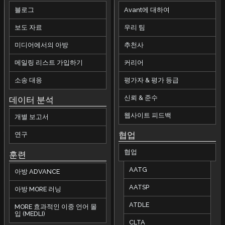
블로그
Avant에 대하여
보도 자료
우리 팀
미디어에서의 아방
추천사
메일링 리스트 가입하기
커리어
소송 대응
평가자 & 평가 등급
신뢰 & 준수
데이터 분석
웹사이트 피드백
개별 보고서
협업
연구
협업
훈련
AATG
아방 ADVANCE
AATSP
아방 MORE 러닝
ATDLE
MORE 효과적인 이중 언어 몰
입 (MEDLI)
CLTA