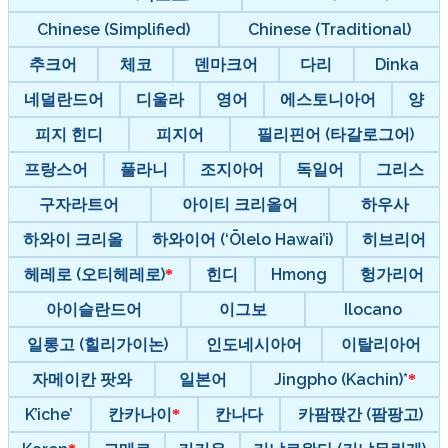
Chinese (Simplified)
Chinese (Traditional)
추크어
체코
덴마크어
다리
Dinka
네덜란드어
디울라
영어
에스토니아어
양
피지 힌디
피지어
필리핀어 (타갈로그어)
프랑스어
풀라니
조지아어
독일어
그리스
구자라트어
아이티 크리올어
하우사
하와이 크리올
하와이어 (‘Ōlelo Hawai’i)
히브리어
헤레로 (오티헤레로)
힌디
Hmong
헝가리어
아이슬란드어
이그보
Ilocano
일롱고 (힐리가이논)
인도네시아어
이탈리아어
자메이칸 팟와
일본어
Jingpho (Kachin)*
K’iche’
칸카나이
칸나다
카팜팑간 (팜팡고)