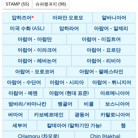
STAMP (55)
슈퍼랭귀지 (98)
압하즈어
아파안 오로모
알바니아어
미국 수화 (ASL)
암하라어
아랍어 - 알제리
아랍어 - 아랍만
아랍어 - 이집트어
아랍어 - 이라크어
아랍어 - 요르단
아랍어 - 레바논어
아랍어 - 리비아
아랍어 - 모로코어
아랍어 - 팔레스타인
아랍어 - 수단어
아랍어 - 시리아
아랍어 - 튀니지어
아랍어 - 예멘
아랍어 (현대 표준)
아르메니아어
밤바라/바마나칸
벵골어
비콜
보스니아어
버마어
카보베르데인
광동어
카탈로니아어
세부어
칼데아어 (말하기만 가능)
챔
CHamoru (차모로)
Chin (Hakha)