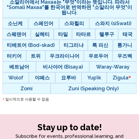
소말리어에서 Maxaa는 "무엇"이라는 뜻입니다. 따라서
"Somali Maxaa"를 한국어로 번역하면 "소말리어 무엇"이
됩니다.
소닌케
스페인어
스와힐리
스와지 (siSwati)
스웨덴어
실헤티
타밀
타타르
텔루구
태국
티베트어 (Bod-skad)
티그리냐
톡 피신
통가니
터키어
트위
우크라이나어
우르두어
우즈벡
베트남어
비사야어 (Bisaya)
Waray-Waray
Wolof
야페스
요루바
Yup’ik
Zigula
Zomi
Zuni (Speaking Only)
일시적으로 사용할 수 없음
*
Stay up to date!
Subscribe for events, professional learning, and