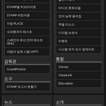
STAMP을 히브리어로
비디오 튜토리얼
STAMP 라틴어용
언어 능력 용어집
아방 PLACE
주별 리소스
슈퍼랭귀지 테스트
디지털 브로셔
스페인어 유산 언어 테스트
이벤트
(SHL)
시스템 유지 보수 업데이트
아랍어 능력 시험 (APT)
통합
감독관
Clever
AvantProctor
ClassLink
도구
Ellevation
STAMP 보고서 분할기
뉴스
소개