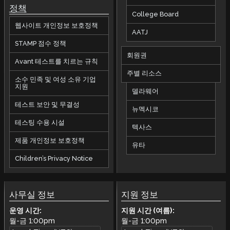
정책
College Board
웹사이트 개인정보 보호정책
AATJ
STAMP 점수 정책
회원권
Avant 테스트를 치르는 규칙
주별 리소스
소수 민족 및 여성 소유 기업
지원
델라웨어
테스트 보안 및 무결성
뉴멕시코
테스팅 수용 시설
텍사스
제품 개인정보 보호정책
유타
Children’s Privacy Notice
사무실 정보
지원 정보
운영 시간:
지원 시간 (여름):
월-금
1:00pm
월-금
1:00pm