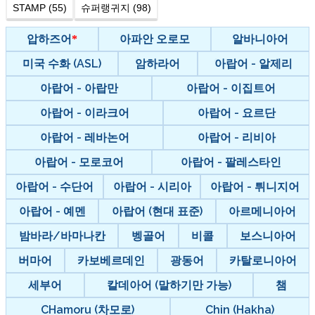
STAMP (55)
슈퍼랭귀지 (98)
압하즈어
아파안 오로모
알바니아어
미국 수화 (ASL)
암하라어
아랍어 - 알제리
아랍어 - 아랍만
아랍어 - 이집트어
아랍어 - 이라크어
아랍어 - 요르단
아랍어 - 레바논어
아랍어 - 리비아
아랍어 - 모로코어
아랍어 - 팔레스타인
아랍어 - 수단어
아랍어 - 시리아
아랍어 - 튀니지어
아랍어 - 예멘
아랍어 (현대 표준)
아르메니아어
밤바라/바마나칸
벵골어
비콜
보스니아어
버마어
카보베르데인
광동어
카탈로니아어
세부어
칼데아어 (말하기만 가능)
챔
CHamoru (차모로)
Chin (Hakha)