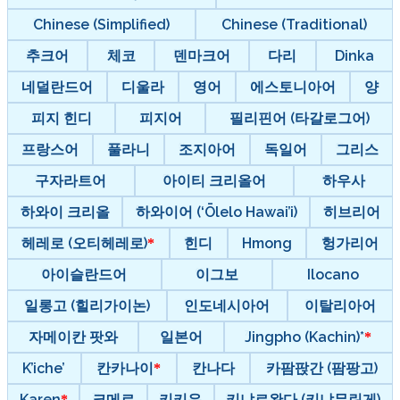
Chinese (Simplified)
Chinese (Traditional)
추크어
체코
덴마크어
다리
Dinka
네덜란드어
디울라
영어
에스토니아어
양
피지 힌디
피지어
필리핀어 (타갈로그어)
프랑스어
풀라니
조지아어
독일어
그리스
구자라트어
아이티 크리올어
하우사
하와이 크리올
하와이어 (‘Ōlelo Hawai’i)
히브리어
헤레로 (오티헤레로)
힌디
Hmong
헝가리어
아이슬란드어
이그보
Ilocano
일롱고 (힐리가이논)
인도네시아어
이탈리아어
자메이칸 팟와
일본어
Jingpho (Kachin)*
K’iche’
칸카나이
칸나다
카팜팑간 (팜팡고)
Karen
크메르
키키유
키냐르완다 (키냐무린게)