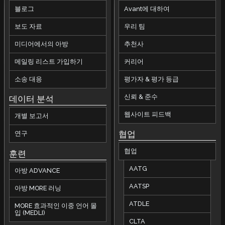
블로그
Avant에 대하여
보도 자료
우리 팀
미디어에서의 아방
추천사
메일링 리스트 가입하기
커리어
소송 대응
평가자 & 평가 등급
신뢰 & 준수
데이터 분석
웹사이트 피드백
개별 보고서
협업
연구
협업
훈련
AATG
아방 ADVANCE
AATSP
아방 MORE 러닝
ATDLE
MORE 효과적인 이중 언어 몰
입 (MEDLI)
CLTA