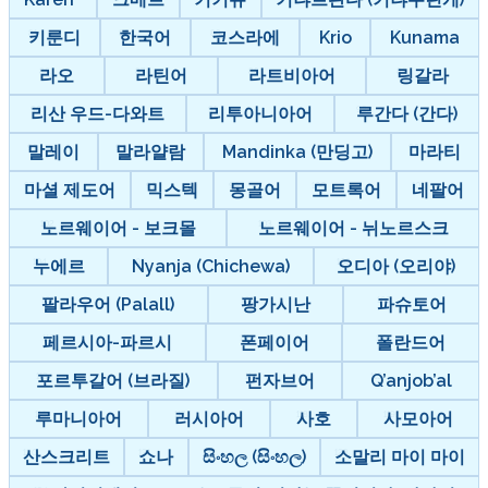
키룬디
한국어
코스라에
Krio
Kunama
라오
라틴어
라트비아어
링갈라
리산 우드-다와트
리투아니아어
루간다 (간다)
말레이
말라얄람
Mandinka (만딩고)
마라티
마셜 제도어
믹스텍
몽골어
모트록어
네팔어
노르웨이어 - 보크몰
노르웨이어 - 뉘노르스크
누에르
Nyanja (Chichewa)
오디아 (오리야)
팔라우어 (Palall)
팡가시난
파슈토어
페르시아-파르시
폰페이어
폴란드어
포르투갈어 (브라질)
펀자브어
Q’anjob’al
루마니아어
러시아어
사호
사모아어
산스크리트
쇼나
සිංහල (සිංහල)
소말리 마이 마이