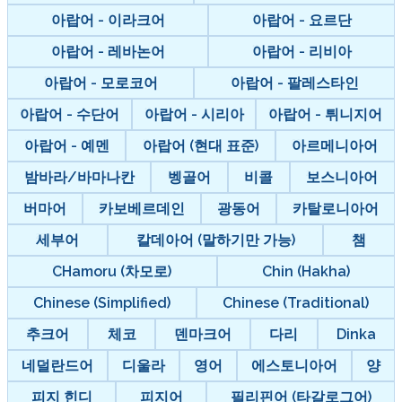
아랍어 - 이라크어
아랍어 - 요르단
아랍어 - 레바논어
아랍어 - 리비아
아랍어 - 모로코어
아랍어 - 팔레스타인
아랍어 - 수단어
아랍어 - 시리아
아랍어 - 튀니지어
아랍어 - 예멘
아랍어 (현대 표준)
아르메니아어
밤바라/바마나칸
벵골어
비콜
보스니아어
버마어
카보베르데인
광동어
카탈로니아어
세부어
칼데아어 (말하기만 가능)
챔
CHamoru (차모로)
Chin (Hakha)
Chinese (Simplified)
Chinese (Traditional)
추크어
체코
덴마크어
다리
Dinka
네덜란드어
디울라
영어
에스토니아어
양
피지 힌디
피지어
필리핀어 (타갈로그어)