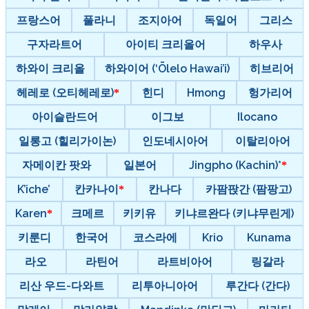
프랑스어
풀라니
조지아어
독일어
그리스
구자라트어
아이티 크리올어
하우사
하와이 크리올
하와이어 (‘Ōlelo Hawai’i)
히브리어
헤레로 (오티헤레로)
힌디
Hmong
헝가리어
아이슬란드어
이그보
Ilocano
일롱고 (힐리가이논)
인도네시아어
이탈리아어
자메이칸 팟와
일본어
Jingpho (Kachin)*
K’iche’
칸카나이
칸나다
카팜팑간 (팜팡고)
Karen
크메르
키키유
키냐르완다 (키냐무린게)
키룬디
한국어
코스라에
Krio
Kunama
라오
라틴어
라트비아어
링갈라
리산 우드-다와트
리투아니아어
루간다 (간다)