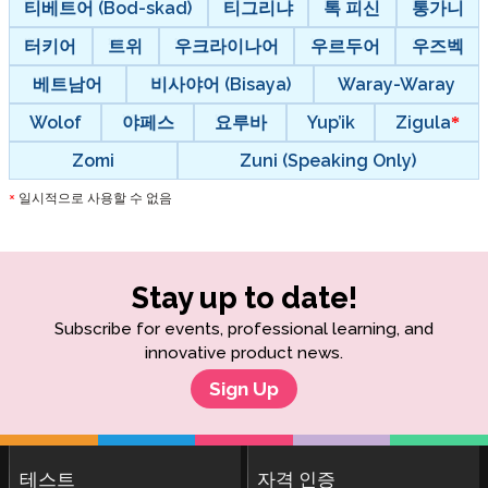
티베트어 (Bod-skad)
티그리냐
톡 피신
통가니
터키어
트위
우크라이나어
우르두어
우즈벡
베트남어
비사야어 (Bisaya)
Waray-Waray
Wolof
야페스
요루바
Yup’ik
Zigula
Zomi
Zuni (Speaking Only)
일시적으로 사용할 수 없음
*
Stay up to date!
Subscribe for events, professional learning, and
innovative product news.
Sign Up
테스트
자격 인증