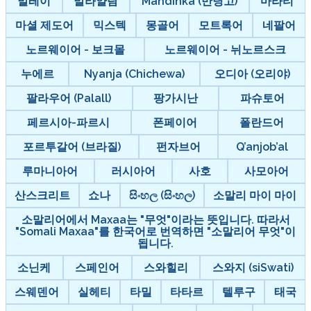
말레이
말라얄람
Mandinka (만딩고)
마라티
마셜 제도어
믹스텍
몽골어
모트록어
네팔어
노르웨이어 - 보크몰
노르웨이어 - 뉘노르스크
누에르
Nyanja (Chichewa)
오디아 (오리야)
팔라우어 (Palall)
팡가시난
파슈토어
페르시아-파르시
폰페이어
폴란드어
포르투갈어 (브라질)
펀자브어
Q’anjob’al
루마니아어
러시아어
사호
사모아어
산스크리트
쇼나
සිංහල (සිංහල)
소말리 마이 마이
소말리어에서 Maxaa는 "무엇"이라는 뜻입니다. 따라서
"Somali Maxaa"를 한국어로 번역하면 "소말리어 무엇"이
됩니다.
소닌케
스페인어
스와힐리
스와지 (siSwati)
스웨덴어
실헤티
타밀
타타르
텔루구
태국