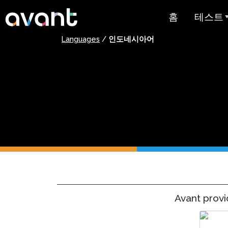
Skip to main content
홈
테스트
Languages
/
인도네시아어
테스트 
STAMP
PLACE
슈퍼랭귀
스페인어 유
스트
아랍어 능력
가격 책정
Avant prov
테스트 