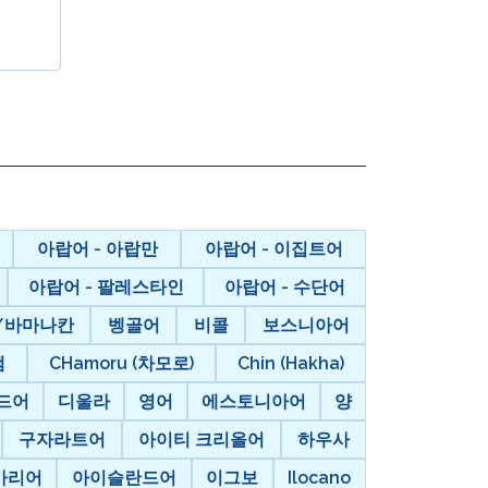
온보딩
 그룹 로스터링
아랍어 - 아랍만
아랍어 - 이집트어
아랍어 - 팔레스타인
아랍어 - 수단어
/바마나칸
벵골어
비콜
보스니아어
챔
CHamoru (차모로)
Chin (Hakha)
드어
디울라
영어
에스토니아어
양
구자라트어
아이티 크리올어
하우사
가리어
아이슬란드어
이그보
Ilocano