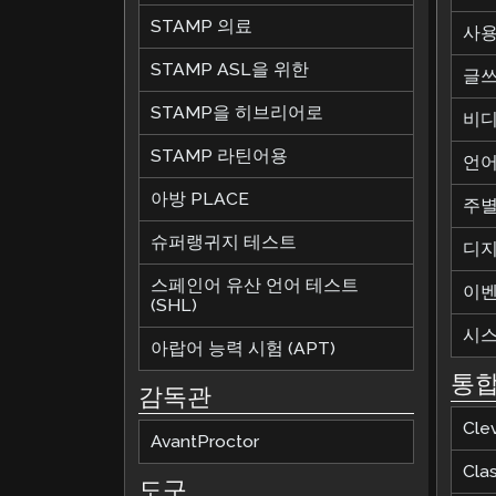
STAMP 의료
사용
STAMP ASL을 위한
글쓰
STAMP을 히브리어로
비디
STAMP 라틴어용
언어
아방 PLACE
주별
슈퍼랭귀지 테스트
디지
스페인어 유산 언어 테스트
이
(SHL)
시스
아랍어 능력 시험 (APT)
통
감독관
Cle
AvantProctor
Cla
도구