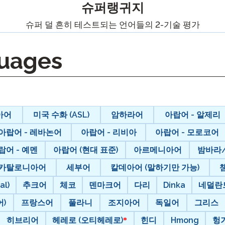
팟캐스트
슈퍼랭귀지
STAMP ASL을 위한
클레버 
슈퍼 덜 흔히 테스트되는 언어들의 2-기술 평가
블로그
요청
STAMP을 히브리어로
STAMP
이벤트
uages
STAMP 라틴어용
아어
미국 수화 (ASL)
암하라어
아랍어 - 알제리
아랍어 - 레바논어
아랍어 - 리비아
아랍어 - 모로코어
랍어 - 예멘
아랍어 (현대 표준)
아르메니아어
밤바라
카탈로니아어
세부어
칼데아어 (말하기만 가능)
al)
추크어
체코
덴마크어
다리
Dinka
네덜란
)
프랑스어
풀라니
조지아어
독일어
그리스
히브리어
헤레로 (오티헤레로)
힌디
Hmong
헝