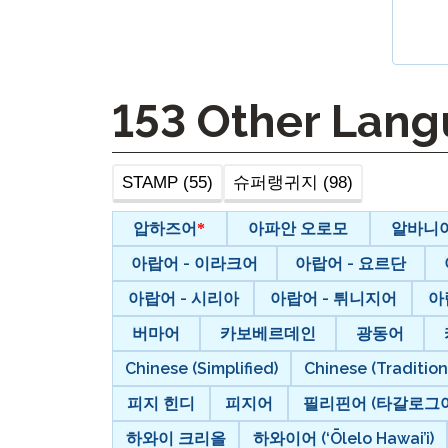
원격 감독
재시도 
153
Other Lang
STAMP (55)
슈퍼랭귀지 (98)
압하즈어
아파안 오로모
알바니
아랍어 - 이라크어
아랍어 - 요르단
아랍어 - 시리아
아랍어 - 튀니지어
아
버마어
카보베르데인
광동어
Chinese (Simplified)
Chinese (Tradition
피지 힌디
피지어
필리핀어 (타갈로그어
하와이 크리올
하와이어 (‘Ōlelo Hawai’i)