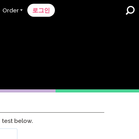
Order
로그인
주문 과정
가격 책정
K-12 학교 및 교육구
듀얼 언어 몰입
견적 요청하기
영어 학습자 프로그램
Contact Sales
고등 교육
지원팀에 문의하세요
직장들
k
 test below.
n
nk 온보딩