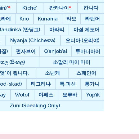
in)*
K’iche’
칸카나이
칸나다
스라에
Krio
Kunama
라오
라틴어
Mandinka (만딩고)
마라티
마셜 제도어
르
Nyanja (Chichewa)
오디아 (오리야)
질)
펀자브어
Q’anjob’al
루마니아어
ංහල (සිංහල)
소말리 마이 마이
엇"이 됩니다.
소닌케
스페인어
d-skad)
티그리냐
톡 피신
통가니
ay
Wolof
야페스
요루바
Yup’ik
Zuni (Speaking Only)