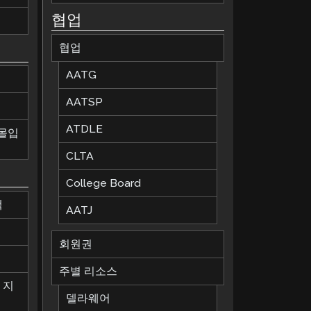
협업
협업
AATG
AATSP
ATDLE
 몰입
CLTA
College Board
책
AATJ
회원권
칙
주별 리소스
 지
델라웨어