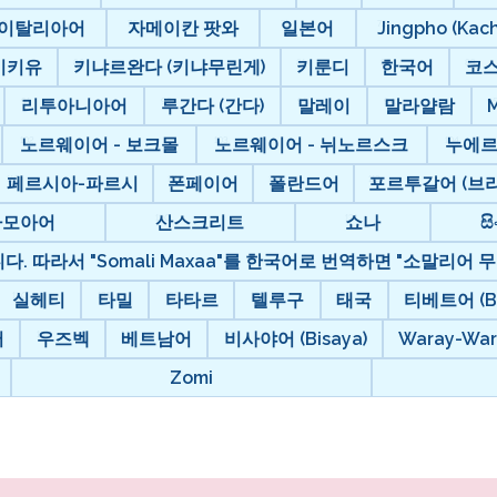
이탈리아어
자메이칸 팟와
일본어
Jingpho (Kach
키키유
키냐르완다 (키냐무린게)
키룬디
한국어
코
리투아니아어
루간다 (간다)
말레이
말라얄람
노르웨이어 - 보크몰
노르웨이어 - 뉘노르스크
누에
페르시아-파르시
폰페이어
폴란드어
포르투갈어 (브라
사모아어
산스크리트
쇼나
සි
. 따라서 "Somali Maxaa"를 한국어로 번역하면 "소말리어 무
실헤티
타밀
타타르
텔루구
태국
티베트어 (Bo
어
우즈벡
베트남어
비사야어 (Bisaya)
Waray-War
Zomi