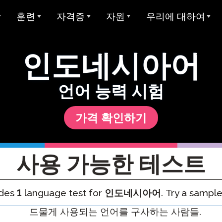
훈련
자격증
자원
우리에 대하여
개요
아방 ADVANCE
STAMP에 대한 대학 학점
샘플 테스트
Avant에 대하여
인도네시아어
아방 MORE 러닝
Avant 디지털 배지
사용자 가이드
우리가 봉사하는 대상
모든 STAMP 테스트
아방 MORE 러닝
STAMP 4S
MEDLI (이중 언어 몰입)
미라 언어 학습
양언어 구사 주 씰
글쓰기 예시
우리 팀
언어 능력 시험
STAMP WS
MORE 학습에 연락하기
지 테스트
교사 자격증
글로벌 양언어 숙달 인증서
STAMP 개인 보고서
평가자 & 평가 등급
가격 확인하기
STAMPe
산 언어 (SHL) 테
비디오 튜토리얼
연구
커리어
SHL 테스트 디자인
STAMP CEFR을 위한
SHL 테스트 섹션 설명
사용자 가이드
통합
협업
ClassLin
사용 가능한 테스트
 시험 (APT)
STAMP Pro
Clever
비디오 튜토리얼
신뢰 & 준수
ides
1
language test for
인도네시아어
. Try a sample
STAMP 단일 언어
Ellevatio
숙박 시설
언어
STAMP 의료
ClassLi