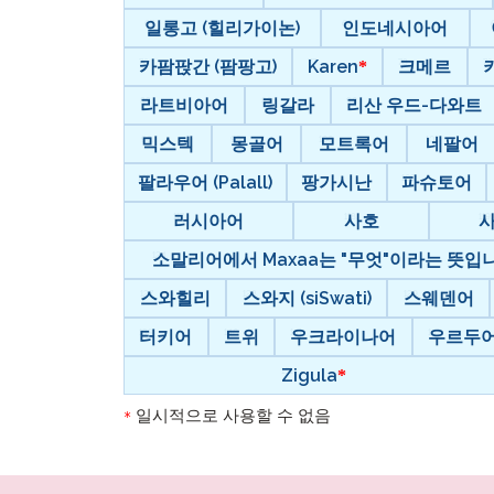
일롱고 (힐리가이논)
인도네시아어
카팜팑간 (팜팡고)
Karen
크메르
라트비아어
링갈라
리산 우드-다와트
믹스텍
몽골어
모트록어
네팔어
팔라우어 (Palall)
팡가시난
파슈토어
러시아어
사호
소말리어에서 Maxaa는 "무엇"이라는 뜻입니다
스와힐리
스와지 (siSwati)
스웨덴어
터키어
트위
우크라이나어
우르두
Zigula
일시적으로 사용할 수 없음
*