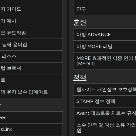
자 가이드
연구
기 예시
훈련
오 튜토리얼
아방 ADVANCE
 능력 용어집
아방 MORE 러닝
 리소스
MORE 효과적인 이중 언어
(MEDLI)
털 브로셔
정책
벤트
웹사이트 개인정보 보호정
템 유지 보수 업데이트
STAMP 점수 정책
합
Avant 테스트를 치르는 규
ver
소수 민족 및 여성 소유 기업
ssLink
원